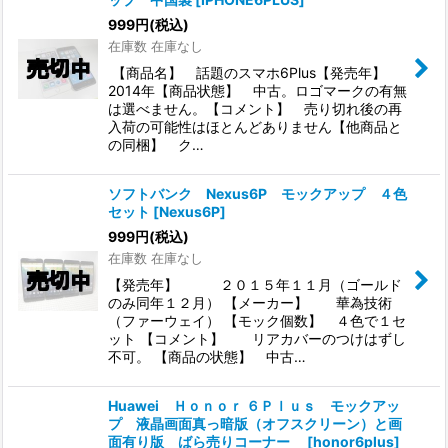
999
円
(税込)
在庫数 在庫なし
【商品名】 話題のスマホ6Plus【発売年】
2014年【商品状態】 中古。ロゴマークの有無
は選べません。【コメント】 売り切れ後の再
入荷の可能性はほとんどありません【他商品と
の同梱】 ク…
ソフトバンク Nexus6P モックアップ ４色
セット
[
Nexus6P
]
999
円
(税込)
在庫数 在庫なし
【発売年】 ２０１５年１１月（ゴールド
のみ同年１２月） 【メーカー】 華為技術
（ファーウェイ） 【モック個数】 ４色で１セ
ット 【コメント】 リアカバーのつけはずし
不可。 【商品の状態】 中古…
Huawei Ｈｏｎｏｒ ６Ｐｌｕｓ モックアッ
プ 液晶画面真っ暗版（オフスクリーン）と画
面有り版 ばら売りコーナー
[
honor6plus
]