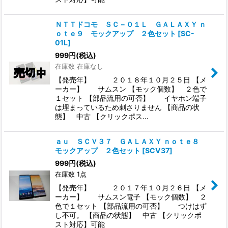
ＮＴＴドコモ ＳＣ－０１Ｌ ＧＡＬＡＸＹ ｎ
ｏｔｅ９ モックアップ ２色セット
[
SC-
01L
]
999
円
(税込)
在庫数 在庫なし
【発売年】 ２０１８年１０月２５日 【メ
ーカー】 サムスン 【モック個数】 ２色で
１セット 【部品流用の可否】 イヤホン端子
は埋まっているため刺さりません 【商品の状
態】 中古 【クリックポス…
ａｕ ＳＣＶ３７ ＧＡＬＡＸＹ ｎｏｔｅ８
モックアップ ２色セット
[
SCV37
]
999
円
(税込)
在庫数 1点
【発売年】 ２０１７年１０月２６日 【メ
ーカー】 サムスン電子 【モック個数】 ２
色で１セット 【部品流用の可否】 つけはず
し不可。 【商品の状態】 中古 【クリックポ
スト対応】可能