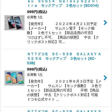
ａｕ ＳＣＧ１４ Ｇａｌａｘｙ Ｓ２２ Ｕｌ
ｔｒａ モックアップ ２色セット
[
SCG14
]
999
円
(税込)
在庫数 1点
【発売年】 ２０２２年４月２１日予定
【メーカー】 サムスン電子 【モック個
数】 ２色で１セット 【部品流用の可否】
つけはずし不可。 【商品の状態】 中古 【ク
リックポスト対応】可…
ＮＴＴドコモ ＳＣ－５３Ｂ ＧＡＬＡＸＹ Ａ
５２ ５Ｇ モックアップ ３色セット
[
SC-
53B
]
999
円
(税込)
在庫数 1点
【発売年】 ２０２１年６月３日予定 【メ
ーカー】 サムスン 【モック個数】 ３色で
１セット 【部品流用の可否】 不明 【商品
の状態】 中古 【クリックポスト対応】可能
ドコモ公式サイト …
ＮＴＴドコモ ＳＣ－５２Ｂ ＧＡＬＡＸＹ Ｓ