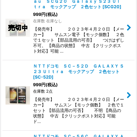
ａｕ ＳＣＧ２０ Ｇａｌａｘｙ Ｓ２３ Ｕｌ
ｔｒａ モックアップ ２色セット
[
SCG20
]
999
円
(税込)
在庫数 在庫なし
【発売年】 ２０２３年４月２０日 【メー
カー】 サムスン電子 【モック個数】 ２色
で１セット 【部品流用の可否】 つけはずし
不可。 【商品の状態】 中古 【クリックポス
ト対応】可能 …
ＮＴＴドコモ ＳＣ－５２Ｄ ＧＡＬＡＸＹ Ｓ
２３ Ｕｌｔｒａ モックアップ ２色セット
[
SC-52D
]
999
円
(税込)
在庫数 2点
【発売年】 ２０２３年４月２０日 【メー
カー】 サムスン 【モック個数】 ２色で１
セット 【部品流用の可否】 不明 【商品の
状態】 中古 【クリックポスト対応】可能
ド…
ＮＴＴドコモ ＳＣ－５６Ｃ ＧＡＬＡＸＹ Ａ