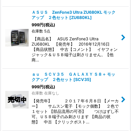
ＡＳＵＳ ZenFone3 Ultra ZU680KL モック
アップ ２色セット
[
ZU680KL
]
999
円
(税込)
在庫数 5点
【商品名】 ASUS ZenFone3 Ultra
ZU680KL 【発売年】 2016年12月16日
【商品状態】 中古【コメント】 イヤフォン
ジャック＆ＵＳＢ端子は刺さりません。【他
商…
ａｕ ＳＣＶ３５ ＧＡＬＡＸＹ Ｓ８＋ モッ
クアップ ２色セット
[
SCV35
]
999
円
(税込)
在庫数 在庫なし
【発売年】 ２０１７年６月８日 【メーカ
ー】 サムスン電子 【モック個数】 ２色で
１セット 【部品流用の可否】 つけはずし不
可。ＵＳＢ端子のみ刺さります 【商品の状
態】 中古 【クリックポスト…