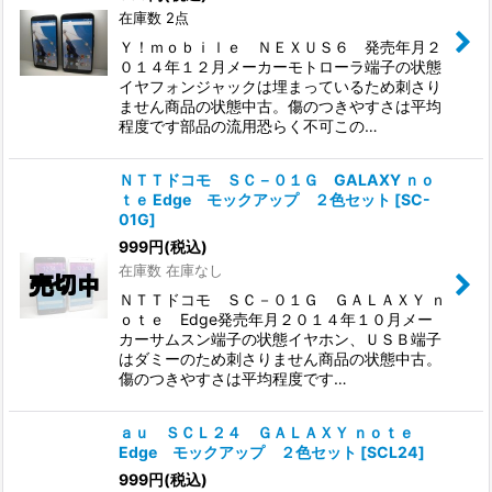
在庫数 2点
Ｙ！ｍｏｂｉｌｅ ＮＥＸＵＳ６ 発売年月２
０１４年１２月メーカーモトローラ端子の状態
イヤフォンジャックは埋まっているため刺さり
ません商品の状態中古。傷のつきやすさは平均
程度です部品の流用恐らく不可この…
ＮＴＴドコモ ＳＣ－０１Ｇ GALAXY ｎｏ
ｔｅ Edge モックアップ ２色セット
[
SC-
01G
]
999
円
(税込)
在庫数 在庫なし
ＮＴＴドコモ ＳＣ－０１Ｇ ＧＡＬＡＸＹ ｎ
ｏｔｅ Edge発売年月２０１４年１０月メー
カーサムスン端子の状態イヤホン、ＵＳＢ端子
はダミーのため刺さりません商品の状態中古。
傷のつきやすさは平均程度です…
ａｕ ＳＣＬ２４ ＧＡＬＡＸＹ ｎｏｔｅ
Edge モックアップ ２色セット
[
SCL24
]
999
円
(税込)