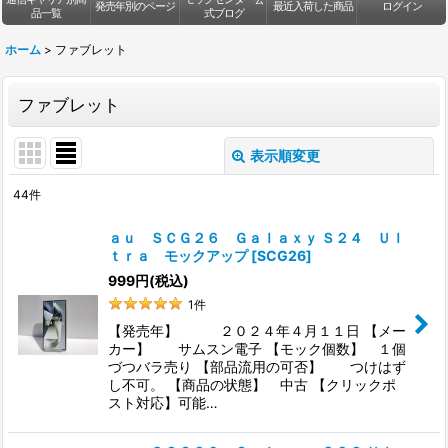
発売年別のページ
最近入荷した商品
ログイン
品一覧
式ブログ
ホーム
>
ファブレット
ファブレット
表示順変更
閉じる
44
件
表示数
:
ａｕ ＳＣＧ２６ Ｇａｌａｘｙ Ｓ２４ Ｕｌ
ｔｒａ モックアップ
[
SCG26
]
並び順
:
999
円
(税込)
1
件
絞り込む
【発売年】 ２０２４年４月１１日 【メー
カー】 サムスン電子 【モック個数】 １個
づつバラ売り 【部品流用の可否】 つけはず
し不可。 【商品の状態】 中古 【クリックポ
スト対応】可能…