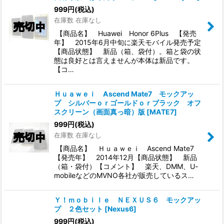
999
円
(税込)
在庫数 在庫なし
【商品名】 Huawei Honor 6Plus 【発売
年】 2015年6月中旬に楽天モバイル発売予定
【商品状態】 新品（箱、袋付）。箱と袋の状
態は良好とは言えませんが本体は新品です。
【コ…
Ｈｕａｗｅｉ Ascend Mate7 モックアッ
プ シルバーｏｒゴールドｏｒブラック オフ
スクリーン（画面真っ暗）版
[
MATE7
]
999
円
(税込)
在庫数 在庫なし
【商品名】 Ｈｕａｗｅｉ Ascend Mate7
【発売年】 2014年12月【商品状態】 新品
（箱・袋付）【コメント】 楽天、DMM、U-
mobileなどのMVNO各社が販売しているス…
Ｙ！ｍｏｂｉｌｅ ＮＥＸＵＳ６ モックアッ
プ ２色セット
[
Nexus6
]
999
円
(税込)