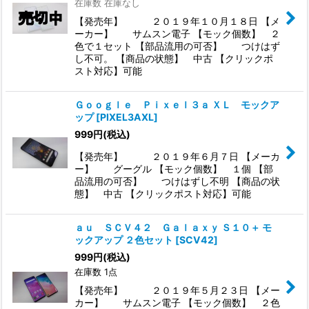
在庫数 在庫なし
【発売年】 ２０１９年１０月１８日 【メ
ーカー】 サムスン電子 【モック個数】 ２
色で１セット 【部品流用の可否】 つけはず
し不可。 【商品の状態】 中古 【クリックポ
スト対応】可能
Ｇｏｏｇｌｅ Ｐｉｘｅｌ３ａ ＸＬ モックア
ップ
[
PIXEL3AXL
]
999
円
(税込)
【発売年】 ２０１９年６月７日 【メーカ
ー】 グーグル 【モック個数】 １個 【部
品流用の可否】 つけはずし不明 【商品の状
態】 中古 【クリックポスト対応】可能
ａｕ ＳＣＶ４２ Ｇａｌａｘｙ Ｓ１０＋ モ
ックアップ ２色セット
[
SCV42
]
999
円
(税込)
在庫数 1点
【発売年】 ２０１９年５月２３日 【メー
カー】 サムスン電子 【モック個数】 ２色