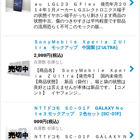
ａｕ ＬＧＬ２３ Ｇ Ｆｌｅｘ 発売年月２０
１４年１月メーカーＬＧエレクトロニクス端子
の状態イヤホン端子がっちり刺さります商品の
状態中古。傷のつきやすさは平均程度です部品
の流用恐らく不可このモックの販…
ＳｏｎｙＭｏｂｉｌｅ Ｘｐｅｒｉａ Ｚ Ｕｌ
ｔｒａ モックアップ 中国製
[
Z ULTRA
]
2,999
円
(税込)
在庫数 在庫なし
【商品名】 ＳｏｎｙＭｏｂｉｌｅ Ｘｐｅｒ
ｉａ Ｚ Ｕｌｔｒａ【発売年】 国内未発売
【商品状態】 新品（袋付）。箱と袋の状態は
良好とは言えませんが本体は新品です。【コメ
ント】 イヤフォンジ…
ＮＴＴドコモ ＳＣ－０１Ｆ GALAXY Ｎｏ
ｔｅ３ モックアップ ２色セット
[
SC-01F
]
999
円
(税込)
在庫数 在庫なし
ＮＴＴドコモ ＳＣ－０１Ｆ ＧＡＬＡＸＹ Ｎ