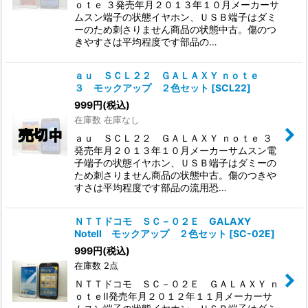
ｏｔｅ ３発売年月２０１３年１０月メーカーサ
ムスン端子の状態イヤホン、ＵＳＢ端子はダミ
ーのため刺さりません商品の状態中古。傷のつ
きやすさは平均程度です部品の…
ａｕ ＳＣＬ２２ ＧＡＬＡＸＹ ｎｏｔｅ
３ モックアップ ２色セット
[
SCL22
]
999
円
(税込)
在庫数 在庫なし
ａｕ ＳＣＬ２２ ＧＡＬＡＸＹ ｎｏｔｅ ３
発売年月２０１３年１０月メーカーサムスン電
子端子の状態イヤホン、ＵＳＢ端子はダミーの
ため刺さりません商品の状態中古。傷のつきや
すさは平均程度です部品の流用恐…
ＮＴＴドコモ ＳＣ－０２Ｅ GALAXY
NoteII モックアップ ２色セット
[
SC-02E
]
999
円
(税込)
在庫数 2点
ＮＴＴドコモ ＳＣ－０２Ｅ ＧＡＬＡＸＹ ｎ
ｏｔｅII発売年月２０１２年１１月メーカーサ