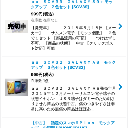
ａｕ ＳＣＶ３９ ＧＡＬＡＸＹ Ｓ９＋ モッ
クアップ ２色セット
[
SCV39
]
999
円
(税込)
在庫数 在庫なし
【発売年】 ２０１８年５月１８日 【メー
カー】 サムスン電子 【モック個数】 ２色
で１セット 【部品流用の可否】 つけはずし
不可。 【商品の状態】 中古 【クリックポス
ト対応】可能
ａｕ ＳＣＶ３２ ＧＡＬＡＸＹ Ａ８ モック
アップ ３色セット
[
SCV32
]
999
円
(税込)
在庫数 1点
ａｕ ＳＣＶ３２ ＧＡＬＡＸＹ Ａ８発売年月
２０１５年１２月メーカーサムスン電子端子の
状態イヤホン、ＵＳＢ端子はダミーのため刺さ
りません商品の状態中古。傷のつきやすさは非
常に高いため無傷の商品はほぼあ…
【中古】 話題のスマホ６Ｐｌｕｓ モックア
ップ 中国製
[
IPHONE6PLUS
]