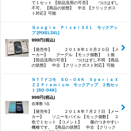
で１セット 【部品流用の可否】 つけはずし
不可。 【商品の状態】 中古 【クリックポス
ト対応】可能
Ｇｏｏｇｌｅ Ｐｉｘｅｌ３ＸＬ モックアッ
プ
[
PIXEL3XL
]
999
円
(税込)
【発売年】 ２０１８年１０月２０日 【メ
ーカー】 グーグル 【モック個数】 １個
【部品流用の可否】 つけはずし不明 【商品
の状態】 中古 【クリックポスト対応】可能
ＮＴＴドコモ ＳＯ－０４Ｋ Ｘｐｅｒｉａ Ｘ
Ｚ２ Ｐｒｅｍｉｕｍ モックアップ ２色セッ
ト
[
SO-04K
]
999
円
(税込)
在庫数 1点
【発売年】 ２０１８年７月２７日 【メー
カー】 ソニーモバイル 【モック個数】 ２
色で１セット 【コメント】 傷のつきやすい
機種です。 【商品の状態】 中古 【クリック