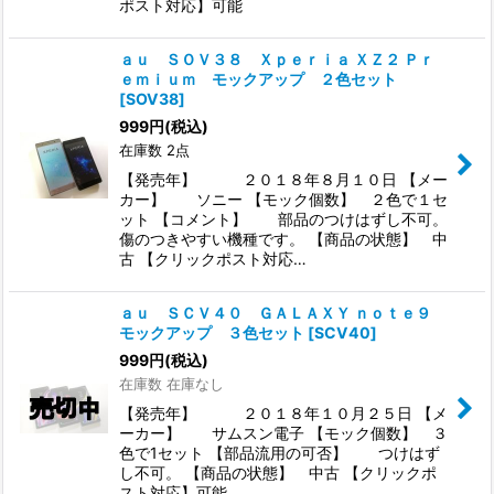
ポスト対応】可能
ａｕ ＳＯＶ３８ Ｘｐｅｒｉａ ＸＺ２ Ｐｒ
ｅｍｉｕｍ モックアップ ２色セット
[
SOV38
]
999
円
(税込)
在庫数 2点
【発売年】 ２０１８年８月１０日 【メー
カー】 ソニー 【モック個数】 ２色で１セ
ット 【コメント】 部品のつけはずし不可。
傷のつきやすい機種です。 【商品の状態】 中
古 【クリックポスト対応…
ａｕ ＳＣＶ４０ ＧＡＬＡＸＹ ｎｏｔｅ９
モックアップ ３色セット
[
SCV40
]
999
円
(税込)
在庫数 在庫なし
【発売年】 ２０１８年１０月２５日 【メ
ーカー】 サムスン電子 【モック個数】 ３
色で1セット 【部品流用の可否】 つけはず
し不可。 【商品の状態】 中古 【クリックポ
スト対応】可能