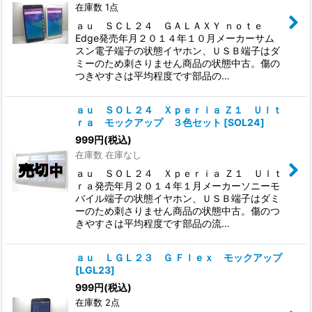
在庫数 1点
ａｕ ＳＣＬ２４ ＧＡＬＡＸＹ ｎｏｔｅ
Edge発売年月２０１４年１０月メーカーサム
スン電子端子の状態イヤホン、ＵＳＢ端子はダ
ミーのため刺さりません商品の状態中古。傷の
つきやすさは平均程度です部品の…
ａｕ ＳＯＬ２４ Ｘｐｅｒｉａ Ｚ１ Ｕｌｔ
ｒａ モックアップ ３色セット
[
SOL24
]
999
円
(税込)
在庫数 在庫なし
ａｕ ＳＯＬ２４ Ｘｐｅｒｉａ Ｚ１ Ｕｌｔ
ｒａ発売年月２０１４年１月メーカーソニーモ
バイル端子の状態イヤホン、ＵＳＢ端子はダミ
ーのため刺さりません商品の状態中古。傷のつ
きやすさは平均程度です部品の流…
ａｕ ＬＧＬ２３ Ｇ Ｆｌｅｘ モックアップ
[
LGL23
]
999
円
(税込)
在庫数 2点