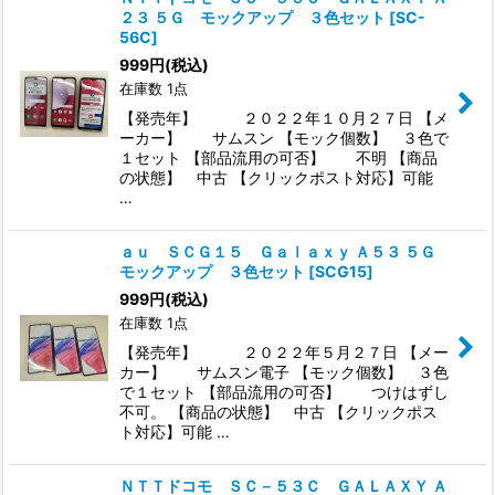
２３ ５Ｇ モックアップ ３色セット
[
SC-
56C
]
999
円
(税込)
在庫数 1点
【発売年】 ２０２２年１０月２７日 【メ
ーカー】 サムスン 【モック個数】 ３色で
１セット 【部品流用の可否】 不明 【商品
の状態】 中古 【クリックポスト対応】可能
…
ａｕ ＳＣＧ１５ Ｇａｌａｘｙ Ａ５３ ５Ｇ
モックアップ ３色セット
[
SCG15
]
999
円
(税込)
在庫数 1点
【発売年】 ２０２２年５月２７日 【メー
カー】 サムスン電子 【モック個数】 ３色
で１セット 【部品流用の可否】 つけはずし
不可。 【商品の状態】 中古 【クリックポス
ト対応】可能 …
ＮＴＴドコモ ＳＣ－５３Ｃ ＧＡＬＡＸＹ Ａ