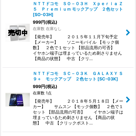
ＮＴＴドコモ ＳＯ－０３Ｈ Ｘｐｅｒｉａ Ｚ
５ Ｐｒｅｍｉｕｍ モックアップ ２色セット
[
SO-03H
]
999
円
(税込)
在庫数 在庫なし
【発売年】 ２０１５年１１月下旬予定
【メーカー】 ソニーモバイル 【モック個
数】 ２色で１セット 【部品流用の可否】
イヤホン端子は埋まっているため刺さりません
【商品の状態】 中古 【クリ…
ＮＴＴドコモ ＳＣ－０３Ｋ ＧＡＬＡＸＹ Ｓ
９＋ モックアップ ２色セット
[
SC-03K
]
999
円
(税込)
在庫数 1点
【発売年】 ２０１８年５月１８日 【メー
カー】 サムスン 【モック個数】 ２色で１
セット 【部品流用の可否】 イヤホン端子は
埋まっているため刺さりません 【商品の状
態】 中古 【クリックポスト…