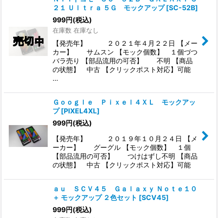
２１ Ｕｌｔｒａ ５Ｇ モックアップ
[
SC-52B
]
999
円
(税込)
在庫数 在庫なし
【発売年】 ２０２１年４月２２日 【メー
カー】 サムスン 【モック個数】 １個づつ
バラ売り 【部品流用の可否】 不明 【商品
の状態】 中古 【クリックポスト対応】可能
…
Ｇｏｏｇｌｅ Ｐｉｘｅｌ４ＸＬ モックアッ
プ
[
PIXEL4XL
]
999
円
(税込)
【発売年】 ２０１９年１０月２４日 【メ
ーカー】 グーグル 【モック個数】 １個
【部品流用の可否】 つけはずし不明 【商品
の状態】 中古 【クリックポスト対応】可能
ａｕ ＳＣＶ４５ Ｇａｌａｘｙ Ｎｏｔｅ１０
＋ モックアップ ２色セット
[
SCV45
]
999
円
(税込)