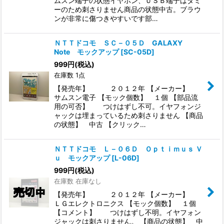
ムスン端子の状態イヤホン、ＵＳＢ端子はダミ
ーのため刺さりません商品の状態中古。ブラウ
ンが非常に傷つきやすいです部…
ＮＴＴドコモ ＳＣ－０５Ｄ GALAXY
Note モックアップ
[
SC-05D
]
999
円
(税込)
在庫数 1点
【発売年】 ２０１２年 【メーカー】
サムスン電子 【モック個数】 １個 【部品流
用の可否】 つけはずし不可。イヤフォンジ
ャックは埋まっているため刺さりません 【商品
の状態】 中古 【クリック…
ＮＴＴドコモ Ｌ－０６Ｄ Ｏｐｔｉｍｕｓ Ｖ
ｕ モックアップ
[
L-06D
]
999
円
(税込)
在庫数 在庫なし
【発売年】 ２０１２年 【メーカー】
ＬＧエレクトロニクス 【モック個数】 １個
【コメント】 つけはずし不明。イヤフォン
ジャックは刺さりません。 【商品の状態】 中