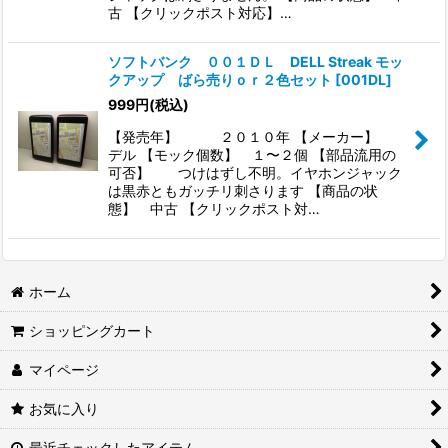
古 【クリックポスト対応】…
ソフトバンク ００１ＤＬ DELL Streak モッ
クアップ ばら売りｏｒ２色セット
[
001DL
]
999
円
(税込)
【発売年】 ２０１０年 【メーカー】
デル 【モック個数】 １〜２個 【部品流用の
可否】 つけはずし不明。イヤホンジャック
は黒赤ともガッチリ刺さります 【商品の状
態】 中古 【クリックポスト対…
ホーム
ショッピングカート
マイページ
お気に入り
最近チェックしたアイテム