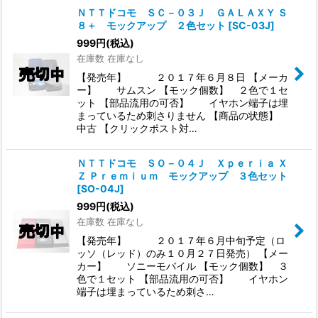
ＮＴＴドコモ ＳＣ－０３Ｊ ＧＡＬＡＸＹ Ｓ
８＋ モックアップ ２色セット
[
SC-03J
]
999
円
(税込)
在庫数 在庫なし
【発売年】 ２０１７年６月８日 【メーカ
ー】 サムスン 【モック個数】 ２色で１セ
ット 【部品流用の可否】 イヤホン端子は埋
まっているため刺さりません 【商品の状態】
中古 【クリックポスト対…
ＮＴＴドコモ ＳＯ－０４Ｊ Ｘｐｅｒｉａ Ｘ
Ｚ Ｐｒｅｍｉｕｍ モックアップ ３色セット
[
SO-04J
]
999
円
(税込)
在庫数 在庫なし
【発売年】 ２０１７年６月中旬予定（ロ
ッソ（レッド）のみ１０月２７日発売） 【メー
カー】 ソニーモバイル 【モック個数】 ３
色で１セット 【部品流用の可否】 イヤホン
端子は埋まっているため刺さ…