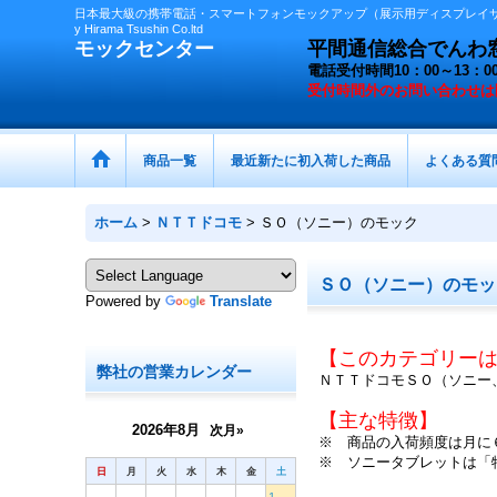
日本最大級の携帯電話・スマートフォンモックアップ（展示用ディスプレイサン
y Hirama Tsushin Co.ltd
モックセンター
平間通信総合でんわ窓口 
電話受付時間10：00～13
受付時間外の
お問い合わせは
商品一覧
最近新たに初入荷した商品
よくある質
ホーム
>
ＮＴＴドコモ
>
ＳＯ（ソニー）のモック
ＳＯ（ソニー）のモッ
Powered by
Translate
【このカテゴリー
弊社の営業カレンダー
ＮＴＴドコモＳＯ（ソニー
【主な特徴】
2026年8月
次月»
※ 商品の入荷頻度は月に
※ ソニータブレットは「
日
月
火
水
木
金
土