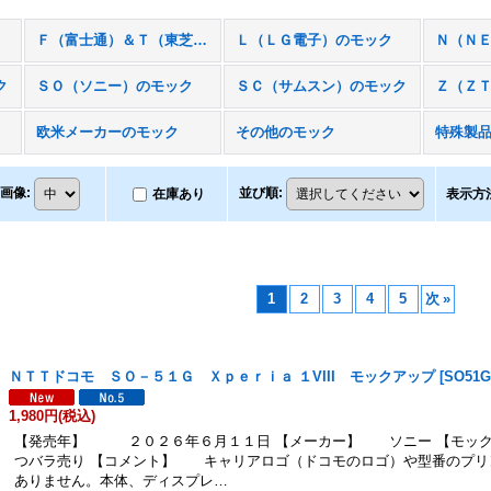
Ｆ（富士通）＆Ｔ（東芝）のモック
Ｌ（ＬＧ電子）のモック
ク
ＳＯ（ソニー）のモック
ＳＣ（サムスン）のモック
Ｚ（Ｚ
欧米メーカーのモック
その他のモック
特殊製
画像
:
並び順
:
在庫あり
表示方
1
2
3
4
5
次
»
ＮＴＴドコモ ＳＯ－５１Ｇ Ｘｐｅｒｉａ １VIII モックアップ
[
SO51
1,980円
(税込)
【発売年】 ２０２６年６月１１日 【メーカー】 ソニー 【モック
つバラ売り 【コメント】 キャリアロゴ（ドコモのロゴ）や型番のプリ
ありません。本体、ディスプレ…