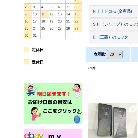
1
2
3
4
5
6
7
8
ＮＴＴドコモ (全商品)
9
10
11
12
13
14
15
16
17
18
19
20
21
22
ＳＨ（シャープ）のモッ
23
24
25
26
27
28
29
30
31
Ｄ（三菱）のモック
定休日
表示数
:
定休日
89
件