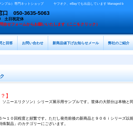
プル）専門ネットショップ ヤフオク、eBayでも出品しています Managed b
050-3635-5063
：00 土日祝定休
問合せフォームからお願いいたします（ここをクリック）
問と回答
お問い合わせ
新商品値下げお知らせメール
弊社のご紹介
ク
は？】
、ソニーエリクソン）シリーズ展示用サンプルです。筐体の大部分は本物と
６〜１０回程度と頻繁です。ただし発売前後の新商品と９０６ｉシリーズ以
特殊製品」のカテゴリーにございます。