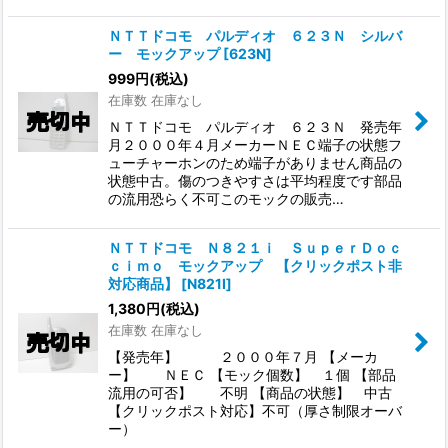
ＮＴＴドコモ パルディオ ６２３Ｎ シルバ
ー モックアップ
[
623N
]
999
円
(税込)
在庫数 在庫なし
ＮＴＴドコモ パルディオ ６２３Ｎ 発売年
月２０００年４月メーカーＮＥＣ端子の状態フ
ューチャーホンのため端子がありません商品の
状態中古。傷のつきやすさは平均程度です部品
の流用恐らく不可このモックの販売…
ＮＴＴドコモ Ｎ８２１ｉ ＳｕｐｅｒＤｏｃ
ｃｉｍｏ モックアップ 【クリックポスト非
対応商品】
[
N821I
]
1,380
円
(税込)
在庫数 在庫なし
【発売年】 ２０００年７月 【メーカ
ー】 ＮＥＣ 【モック個数】 １個 【部品
流用の可否】 不明 【商品の状態】 中古
【クリックポスト対応】不可（厚さ制限オーバ
ー）