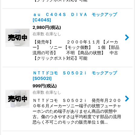
ａｕ Ｃ４０４Ｓ ＤＩＶＡ モックアップ
[
C404S
]
2,980
円
(税込)
在庫数 在庫なし
【発売年】 ２０００年１１月 【メーカ
ー】 ソニー 【モック個数】 １個 【部品
流用の可否】 不明 【商品の状態】 中古
【クリックポスト対応】可能
ＮＴＴドコモ ＳＯ５０２ｉ モックアップ
[
SO502I
]
999
円
(税込)
在庫数 在庫なし
ＮＴＴドコモ ＳＯ５０２ｉ 発売年月２００
０年６月メーカーソニー端子の状態フューチャ
ーホンのため端子がありません商品の状態中
古。傷のつきやすさは平均程度です部品の流用
恐らく不可このモックの販売単位１個…