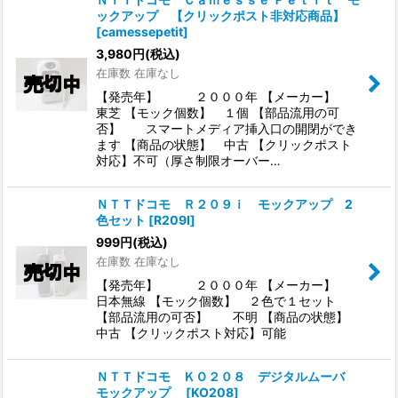
ックアップ 【クリックポスト非対応商品】
[
camessepetit
]
3,980
円
(税込)
在庫数 在庫なし
【発売年】 ２０００年 【メーカー】
東芝 【モック個数】 １個 【部品流用の可
否】 スマートメディア挿入口の開閉ができ
ます 【商品の状態】 中古 【クリックポスト
対応】不可（厚さ制限オーバー…
ＮＴＴドコモ Ｒ２０９ｉ モックアップ 2
色セット
[
R209I
]
999
円
(税込)
在庫数 在庫なし
【発売年】 ２０００年 【メーカー】
日本無線 【モック個数】 ２色で１セット
【部品流用の可否】 不明 【商品の状態】
中古 【クリックポスト対応】可能
ＮＴＴドコモ ＫＯ２０８ デジタルムーバ
モックアップ
[
KO208
]