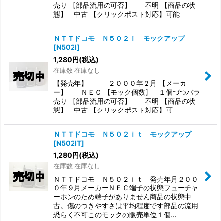
売り 【部品流用の可否】 不明 【商品の状
態】 中古 【クリックポスト対応】可能
ＮＴＴドコモ Ｎ５０２ｉ モックアップ
[
N502I
]
1,280
円
(税込)
在庫数 在庫なし
【発売年】 ２０００年２月 【メーカ
ー】 ＮＥＣ 【モック個数】 １個づつバラ
売り 【部品流用の可否】 不明 【商品の状
態】 中古 【クリックポスト対応】可
ＮＴＴドコモ Ｎ５０２ｉｔ モックアップ
[
N502IT
]
1,280
円
(税込)
在庫数 在庫なし
ＮＴＴドコモ Ｎ５０２ｉｔ 発売年月２００
０年９月メーカーＮＥＣ端子の状態フューチャ
ーホンのため端子がありません商品の状態中
古。傷のつきやすさは平均程度です部品の流用
恐らく不可このモックの販売単位１個…