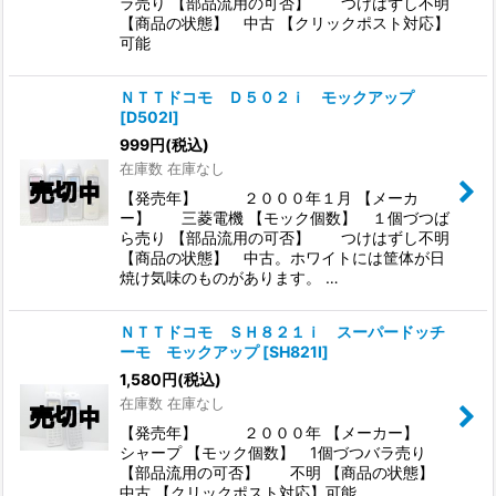
ラ売り 【部品流用の可否】 つけはずし不明
【商品の状態】 中古 【クリックポスト対応】
可能
ＮＴＴドコモ Ｄ５０２ｉ モックアップ
[
D502I
]
999
円
(税込)
在庫数 在庫なし
【発売年】 ２０００年１月 【メーカ
ー】 三菱電機 【モック個数】 １個づつば
ら売り 【部品流用の可否】 つけはずし不明
【商品の状態】 中古。ホワイトには筐体が日
焼け気味のものがあります。 …
ＮＴＴドコモ ＳＨ８２１ｉ スーパードッチ
ーモ モックアップ
[
SH821I
]
1,580
円
(税込)
在庫数 在庫なし
【発売年】 ２０００年 【メーカー】
シャープ 【モック個数】 1個づつバラ売り
【部品流用の可否】 不明 【商品の状態】
中古 【クリックポスト対応】可能