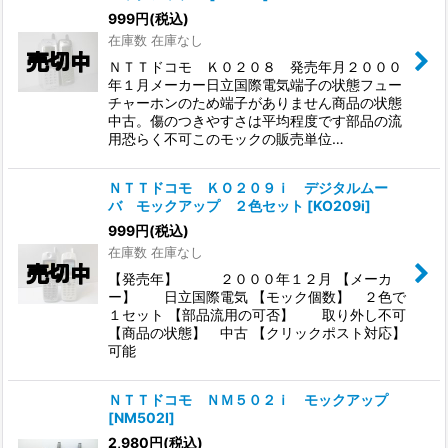
999
円
(税込)
在庫数 在庫なし
ＮＴＴドコモ Ｋ０２０８ 発売年月２０００
年１月メーカー日立国際電気端子の状態フュー
チャーホンのため端子がありません商品の状態
中古。傷のつきやすさは平均程度です部品の流
用恐らく不可このモックの販売単位…
ＮＴＴドコモ ＫＯ２０９ｉ デジタルムー
バ モックアップ ２色セット
[
KO209i
]
999
円
(税込)
在庫数 在庫なし
【発売年】 ２０００年１２月 【メーカ
ー】 日立国際電気 【モック個数】 ２色で
１セット 【部品流用の可否】 取り外し不可
【商品の状態】 中古 【クリックポスト対応】
可能
ＮＴＴドコモ ＮＭ５０２ｉ モックアップ
[
NM502I
]
2,980
円
(税込)