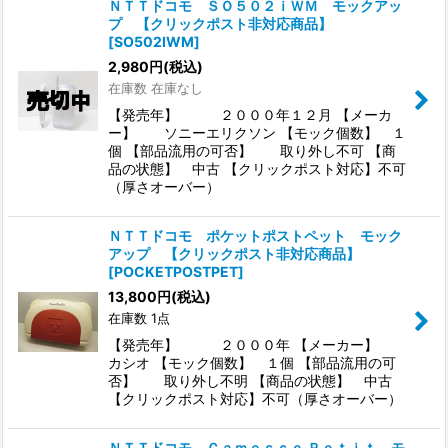
ＮＴＴドコモ ＳＯ５０２ｉＷＭ モックアッ
プ 【クリックポスト非対応商品】
[
SO502IWM
]
2,980
円
(税込)
在庫数 在庫なし
【発売年】 ２０００年１２月 【メーカ
ー】 ソニーエリクソン 【モック個数】 １
個 【部品流用の可否】 取り外し不可 【商
品の状態】 中古 【クリックポスト対応】不可
（厚さオーバー）
ＮＴＴドコモ ポケットポストペット モック
アップ 【クリックポスト非対応商品】
[
POCKETPOSTPET
]
13,800
円
(税込)
在庫数 1点
【発売年】 ２０００年 【メーカー】
カシオ 【モック個数】 １個 【部品流用の可
否】 取り外し不明 【商品の状態】 中古
【クリックポスト対応】不可（厚さオーバー）
ＮＴＴドコモ Ｃａｍｅｓｓｅ Ｐｅｔｉｔ モ