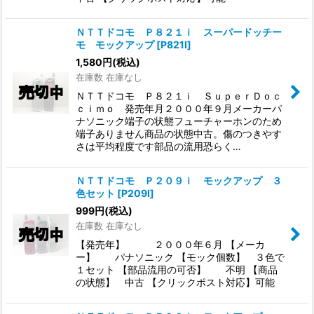
ＮＴＴドコモ Ｐ８２１ｉ スーパードッチー
モ モックアップ
[
P821I
]
1,580
円
(税込)
在庫数 在庫なし
ＮＴＴドコモ Ｐ８２１ｉ ＳｕｐｅｒＤｏｃ
ｃｉｍｏ 発売年月２０００年９月メーカーパ
ナソニック端子の状態フューチャーホンのため
端子ありません商品の状態中古。傷のつきやす
さは平均程度です部品の流用恐らく…
ＮＴＴドコモ Ｐ２０９ｉ モックアップ ３
色セット
[
P209I
]
999
円
(税込)
在庫数 在庫なし
【発売年】 ２０００年６月 【メーカ
ー】 パナソニック 【モック個数】 ３色で
１セット 【部品流用の可否】 不明 【商品
の状態】 中古 【クリックポスト対応】可能