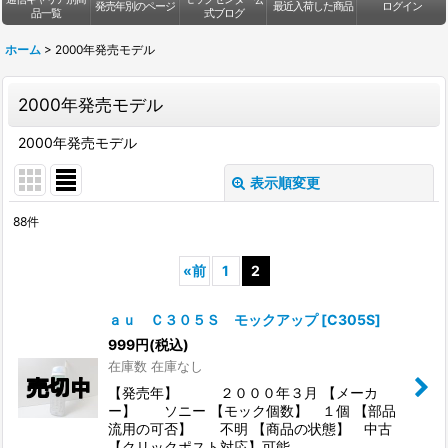
発売年別のページ
最近入荷した商品
ログイン
品一覧
式ブログ
ホーム
>
2000年発売モデル
2000年発売モデル
2000年発売モデル
表示順変更
閉じる
88
件
表示数
:
«
前
1
2
並び順
:
ａｕ Ｃ３０５Ｓ モックアップ
[
C305S
]
999
円
(税込)
絞り込む
在庫数 在庫なし
【発売年】 ２０００年３月 【メーカ
ー】 ソニー 【モック個数】 １個 【部品
流用の可否】 不明 【商品の状態】 中古
【クリックポスト対応】可能