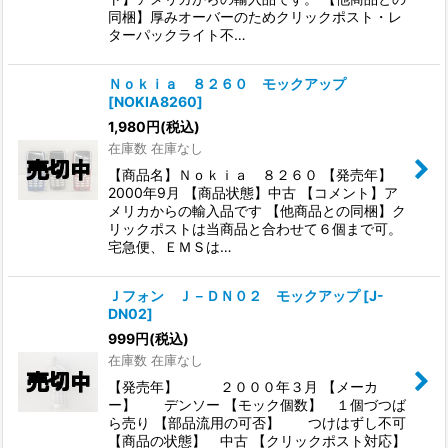
同梱】厚みオーバーのためクリックポスト・レ
ターパックライト不…
Ｎｏｋｉａ ８２６０ モックアップ
[
NOKIA8260
]
1,980
円
(税込)
在庫数 在庫なし
【商品名】Ｎｏｋｉａ ８２６０ 【発売年】
2000年9月 【商品状態】中古 【コメント】ア
メリカからの輸入品です 【他商品との同梱】ク
リックポストは当商品と合わせて６個まで可。
宅急便、ＥＭＳは…
Ｊフォン Ｊ－ＤＮ０２ モックアップ
[
J-
DN02
]
999
円
(税込)
在庫数 在庫なし
【発売年】 ２０００年３月 【メーカ
ー】 デンソー 【モック個数】 １個づつば
ら売り 【部品流用の可否】 つけはずし不可
【商品の状態】 中古 【クリックポスト対応】