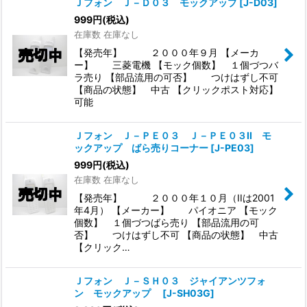
Ｊフォン Ｊ－Ｄ０３ モックアップ
[
J-D03
]
999
円
(税込)
在庫数 在庫なし
【発売年】 ２０００年９月 【メーカ
ー】 三菱電機 【モック個数】 １個づつバ
ラ売り 【部品流用の可否】 つけはずし不可
【商品の状態】 中古 【クリックポスト対応】
可能
Ｊフォン Ｊ－ＰＥ０３ Ｊ－ＰＥ０３II モ
ックアップ ばら売りコーナー
[
J-PE03
]
999
円
(税込)
在庫数 在庫なし
【発売年】 ２０００年１０月（IIは2001
年4月） 【メーカー】 パイオニア 【モック
個数】 １個づつばら売り 【部品流用の可
否】 つけはずし不可 【商品の状態】 中古
【クリック…
Ｊフォン Ｊ－ＳＨ０３ ジャイアンツフォ
ン モックアップ
[
J-SH03G
]