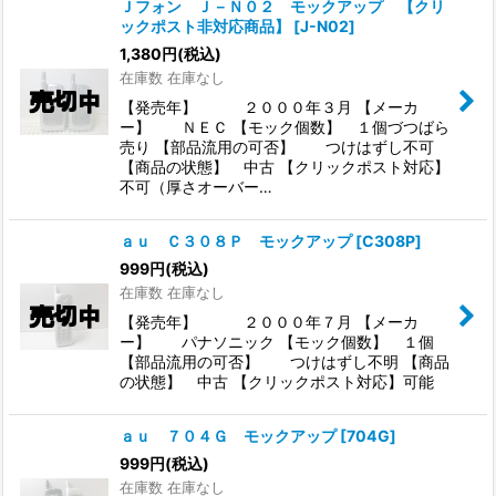
Ｊフォン Ｊ－Ｎ０２ モックアップ 【クリ
ックポスト非対応商品】
[
J-N02
]
1,380
円
(税込)
在庫数 在庫なし
【発売年】 ２０００年３月 【メーカ
ー】 ＮＥＣ 【モック個数】 １個づつばら
売り 【部品流用の可否】 つけはずし不可
【商品の状態】 中古 【クリックポスト対応】
不可（厚さオーバー…
ａｕ Ｃ３０８Ｐ モックアップ
[
C308P
]
999
円
(税込)
在庫数 在庫なし
【発売年】 ２０００年７月 【メーカ
ー】 パナソニック 【モック個数】 １個
【部品流用の可否】 つけはずし不明 【商品
の状態】 中古 【クリックポスト対応】可能
ａｕ ７０４Ｇ モックアップ
[
704G
]
999
円
(税込)
在庫数 在庫なし