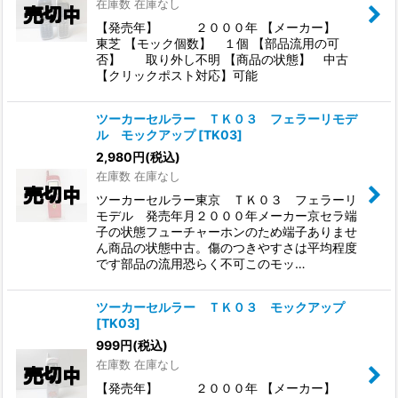
在庫数 在庫なし
【発売年】 ２０００年 【メーカー】
東芝 【モック個数】 １個 【部品流用の可
否】 取り外し不明 【商品の状態】 中古
【クリックポスト対応】可能
ツーカーセルラー ＴＫ０３ フェラーリモデ
ル モックアップ
[
TK03
]
2,980
円
(税込)
在庫数 在庫なし
ツーカーセルラー東京 ＴＫ０３ フェラーリ
モデル 発売年月２０００年メーカー京セラ端
子の状態フューチャーホンのため端子ありませ
ん商品の状態中古。傷のつきやすさは平均程度
です部品の流用恐らく不可このモッ…
ツーカーセルラー ＴＫ０３ モックアップ
[
TK03
]
999
円
(税込)
在庫数 在庫なし
【発売年】 ２０００年 【メーカー】