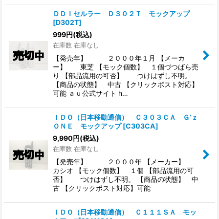
ＤＤＩセルラー Ｄ３０２Ｔ モックアップ
[
D302T
]
999
円
(税込)
在庫数 在庫なし
【発売年】 ２０００年１月 【メーカ
ー】 東芝 【モック個数】 １個づつばら売
り 【部品流用の可否】 つけはずし不明。
【商品の状態】 中古 【クリックポスト対応】
可能 ａｕ公式サイト h…
ＩＤＯ（日本移動通信） Ｃ３０３ＣＡ Ｇ’ｚ
ＯＮＥ モックアップ
[
C303CA
]
9,990
円
(税込)
在庫数 在庫なし
【発売年】 ２０００年 【メーカー】
カシオ 【モック個数】 １個 【部品流用の可
否】 つけはずし不明。 【商品の状態】 中
古 【クリックポスト対応】可能
ＩＤＯ（日本移動通信） Ｃ１１１ＳＡ モッ