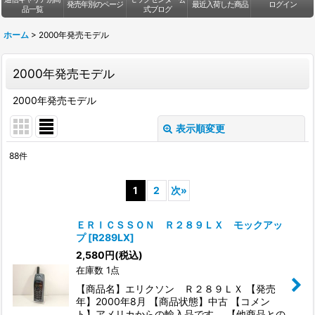
発売年別のページ
最近入荷した商品
ログイン
品一覧
式ブログ
ホーム
>
2000年発売モデル
2000年発売モデル
2000年発売モデル
表示順変更
閉じる
88
件
表示数
:
1
2
次
»
並び順
:
ＥＲＩＣＳＳＯＮ Ｒ２８９ＬＸ モックアッ
プ
[
R289LX
]
絞り込む
2,580
円
(税込)
在庫数 1点
【商品名】エリクソン Ｒ２８９ＬＸ 【発売
年】2000年8月 【商品状態】中古 【コメン
ト】アメリカからの輸入品です。 【他商品との