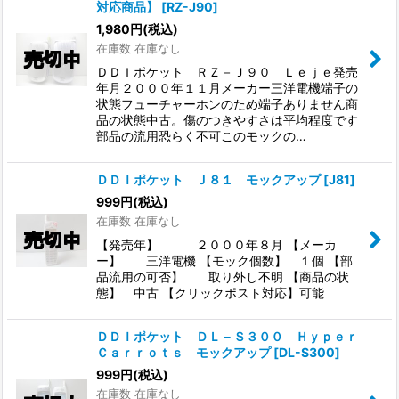
対応商品】
[
RZ-J90
]
1,980
円
(税込)
在庫数 在庫なし
ＤＤＩポケット ＲＺ－Ｊ９０ Ｌｅｊｅ発売
年月２０００年１１月メーカー三洋電機端子の
状態フューチャーホンのため端子ありません商
品の状態中古。傷のつきやすさは平均程度です
部品の流用恐らく不可このモックの…
ＤＤＩポケット Ｊ８１ モックアップ
[
J81
]
999
円
(税込)
在庫数 在庫なし
【発売年】 ２０００年８月 【メーカ
ー】 三洋電機 【モック個数】 １個 【部
品流用の可否】 取り外し不明 【商品の状
態】 中古 【クリックポスト対応】可能
ＤＤＩポケット ＤＬ－Ｓ３００ Ｈｙｐｅｒ
Ｃａｒｒｏｔｓ モックアップ
[
DL-S300
]
999
円
(税込)
在庫数 在庫なし