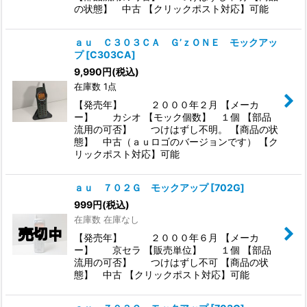
の状態】 中古 【クリックポスト対応】可能
ａｕ Ｃ３０３ＣＡ Ｇ’ｚＯＮＥ モックアッ
プ
[
C303CA
]
9,990
円
(税込)
在庫数 1点
【発売年】 ２０００年２月 【メーカ
ー】 カシオ 【モック個数】 １個 【部品
流用の可否】 つけはずし不明。 【商品の状
態】 中古（ａｕロゴのバージョンです） 【ク
リックポスト対応】可能
ａｕ ７０２Ｇ モックアップ
[
702G
]
999
円
(税込)
在庫数 在庫なし
【発売年】 ２０００年６月 【メーカ
ー】 京セラ 【販売単位】 １個 【部品
流用の可否】 つけはずし不可 【商品の状
態】 中古 【クリックポスト対応】可能