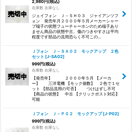
2,980
円
(税込)
在庫数 在庫なし
ジェイフォン Ｊ－ＳＨ０３ ジャイアンツフ
ォン 発売年月２０００年５月メーカーシャー
プ端子の状態フューチャーホンのため端子あり
ません商品の状態中古。傷のつきやすさは平均
程度です部品の流用恐らく不可この…
Ｊフォン Ｊ－ＳＡ０２ モックアップ ２色
セット
[
J-SA02
]
999
円
(税込)
在庫数 在庫なし
【発売年】 ２０００年５月 【メーカ
ー】 三洋電機 【モック個数】 ２色で１セ
ット 【部品流用の可否】 つけはずし不可
【商品の状態】 中古 【クリックポスト対応】
可能
Ｊフォン Ｊ－Ｐ０２ モックアップ
[
J-P02
]
999
円
(税込)
在庫数 在庫なし