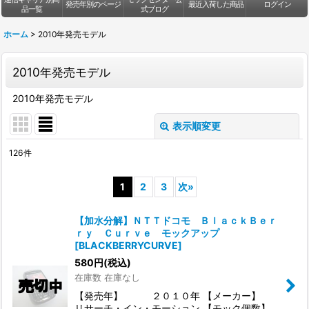
発売年別のページ
最近入荷した商品
ログイン
品一覧
式ブログ
ホーム
>
2010年発売モデル
2010年発売モデル
2010年発売モデル
表示順変更
閉じる
126
件
表示数
:
1
2
3
次
»
並び順
:
【加水分解】ＮＴＴドコモ ＢｌａｃｋＢｅｒ
ｒｙ Ｃｕｒｖｅ モックアップ
絞り込む
[
BLACKBERRYCURVE
]
580
円
(税込)
在庫数 在庫なし
【発売年】 ２０１０年 【メーカー】
リサーチ・イン・モーション 【モック個数】