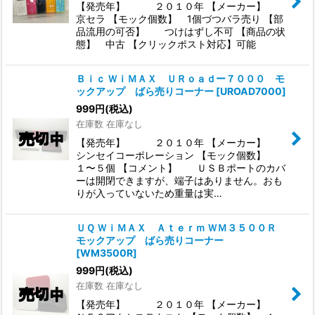
【発売年】 ２０１０年 【メーカー】
京セラ 【モック個数】 1個づつバラ売り 【部
品流用の可否】 つけはずし不可 【商品の状
態】 中古 【クリックポスト対応】可能
Ｂｉｃ ＷｉＭＡＸ ＵＲｏａｄー７０００ モ
ックアップ ばら売りコーナー
[
UROAD7000
]
999
円
(税込)
在庫数 在庫なし
【発売年】 ２０１０年 【メーカー】
シンセイコーポレーション 【モック個数】
１〜５個 【コメント】 ＵＳＢポートのカバ
ーは開閉できますが、端子はありません。おも
りが入っていないため重量は実…
ＵＱ ＷｉＭＡＸ Ａｔｅｒｍ ＷＭ３５００Ｒ
モックアップ ばら売りコーナー
[
WM3500R
]
999
円
(税込)
在庫数 在庫なし
【発売年】 ２０１０年 【メーカー】