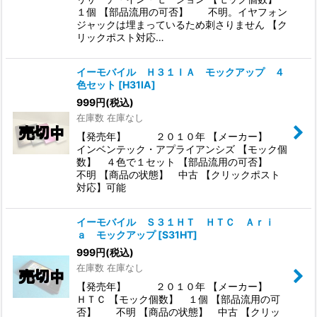
１個 【部品流用の可否】 不明。イヤフォン
ジャックは埋まっているため刺さりません 【ク
リックポスト対応…
イーモバイル Ｈ３１ＩＡ モックアップ ４
色セット
[
H31IA
]
999
円
(税込)
在庫数 在庫なし
【発売年】 ２０１０年 【メーカー】
インベンテック・アプライアンシズ 【モック個
数】 ４色で１セット 【部品流用の可否】
不明 【商品の状態】 中古 【クリックポスト
対応】可能
イーモバイル Ｓ３１ＨＴ ＨＴＣ Ａｒｉ
ａ モックアップ
[
S31HT
]
999
円
(税込)
在庫数 在庫なし
【発売年】 ２０１０年 【メーカー】
ＨＴＣ 【モック個数】 １個 【部品流用の可
否】 不明 【商品の状態】 中古 【クリッ