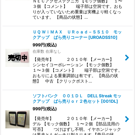
ＮＥＣアクセステクニカ 【モック個数】 １〜
３個 【コメント】 端子部は空洞です。おも
りが入っていないため重量は実機より軽くなっ
ています。 【商品の状態】…
ＵＱ ＷｉＭＡＸ ＵＲｏａｄ－ＳＳ１０ モッ
クアップ ばら売りコーナー
[
UROADSS10
]
999
円
(税込)
在庫数 在庫なし
【発売年】 ２０１０年 【メーカー】
シンセイコーポレーション 【モック個数】
１〜３個 【コメント】 端子部は空洞です。
おもりによる重量調節は有です。 【商品の状
態】 中古 【クリックポスト…
ソフトバンク ００１ＤＬ DELL Streak モッ
クアップ ばら売りｏｒ２色セット
[
001DL
]
999
円
(税込)
【発売年】 ２０１０年 【メーカー】
デル 【モック個数】 １〜２個 【部品流用の
可否】 つけはずし不明。イヤホンジャック
は黒赤ともガッチリ刺さります 【商品の状