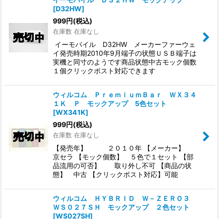
[
D32HW
]
999
円
(税込)
在庫数 在庫なし
イーモバイル D32HW メーカーファーウェ
イ発売時期2010年9月端子の状態ＵＳＢ端子は
実機と同寸のようです商品状態中古モック個数
１個クリックポスト対応できます
ウィルコム ＰｒｅｍｉｕｍＢａｒ ＷＸ３４
１Ｋ Ｐ モックアップ 5色セット
[
WX341K
]
999
円
(税込)
在庫数 在庫なし
【発売年】 ２０１０年 【メーカー】
京セラ 【モック個数】 ５色で１セット 【部
品流用の可否】 取り外し不可 【商品の状
態】 中古 【クリックポスト対応】可能
ウィルコム ＨＹＢＲＩＤ Ｗ－ＺＥＲＯ３
ＷＳ０２７ＳＨ モックアップ ２色セット
[
WS027SH
]