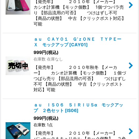
【発売年】 ２０１０年 【メーカー】
カシオ計算機 【モック個数】 1個づつバラ売
り 【部品流用の可否】 つけはずし不可
【商品の状態】 中古 【クリックポスト対応】
可能
ａｕ ＣＡＹ０１ Ｇ’ｚＯＮＥ ＴＹＰＥー
Ｘ モックアップ
[
CAY01
]
999
円
(税込)
在庫数 在庫なし
【発売年】 ２０１０年秋冬 【メーカ
ー】 カシオ計算機 【モック個数】 １個づ
つばら売り 【部品流用の可否】 つけはずし
不可 【商品の状態】 中古 【クリックポスト
対応】可能
ａｕ ＩＳ０６ ＳＩＲＩＵＳα モックアッ
プ ２色セット
[
IS06
]
999
円
(税込)
在庫数 1点
【発売年】 ２０１０年 【メーカー】
パンテック＆キュリテル 【モック個数】 ２色