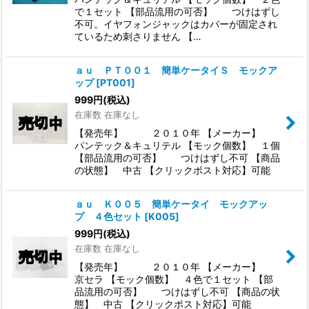
で１セット 【部品流用の可否】 つけはずし
不可。イヤフォンジャックはカバーが固定され
ているため刺さりません 【…
ａｕ ＰＴ００１ 簡単ケータイＳ モックア
ップ
[
PT001
]
999
円
(税込)
在庫数 在庫なし
【発売年】 ２０１０年 【メーカー】
パンテック＆キュリテル 【モック個数】 １個
【部品流用の可否】 つけはずし不可 【商品
の状態】 中古 【クリックポスト対応】可能
ａｕ Ｋ００５ 簡単ケータイ モックアッ
プ ４色セット
[
K005
]
999
円
(税込)
在庫数 在庫なし
【発売年】 ２０１０年 【メーカー】
京セラ 【モック個数】 ４色で１セット 【部
品流用の可否】 つけはずし不可 【商品の状
態】 中古 【クリックポスト対応】可能