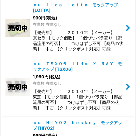
ａｕ ｉｉｄａ ｌｏｔｔａ モックアップ
[
LOTTA
]
999
円
(税込)
在庫数 在庫なし
【発売年】 ２０１０年 【メーカー】
京セラ 【モック個数】 1個づつバラ売り 【部
品流用の可否】 つけはずし不可 【商品の状
態】 中古 【クリックポスト対応】可能
ａｕ ＴＳＸ０６ ｉｉｄａ Ｘ－ＲＡＹ モ
ックアップ
[
TSX06
]
1,980
円
(税込)
在庫数 在庫なし
【発売年】 ２０１０年 【メーカー】
東芝 【モック個数】 1個づつバラ売り 【部品
流用の可否】 つけはずし不可 【商品の状
態】 中古 【クリックポスト対応】可能
ａｕ ＨＩＹ０２ ｂｅｓｋｅｙ モックアッ
プ
[
HIY02
]
999
円
(税込)