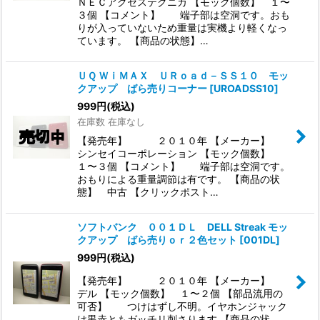
ＮＥＣアクセステクニカ 【モック個数】 １〜
３個 【コメント】 端子部は空洞です。おも
りが入っていないため重量は実機より軽くなっ
ています。 【商品の状態】…
ＵＱ ＷｉＭＡＸ ＵＲｏａｄ－ＳＳ１０ モッ
クアップ ばら売りコーナー
[
UROADSS10
]
999
円
(税込)
在庫数 在庫なし
【発売年】 ２０１０年 【メーカー】
シンセイコーポレーション 【モック個数】
１〜３個 【コメント】 端子部は空洞です。
おもりによる重量調節は有です。 【商品の状
態】 中古 【クリックポスト…
ソフトバンク ００１ＤＬ DELL Streak モッ
クアップ ばら売りｏｒ２色セット
[
001DL
]
999
円
(税込)
【発売年】 ２０１０年 【メーカー】
デル 【モック個数】 １〜２個 【部品流用の
可否】 つけはずし不明。イヤホンジャック
は黒赤ともガッチリ刺さります 【商品の状