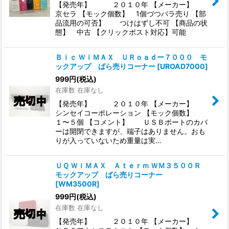
【発売年】 ２０１０年 【メーカー】
京セラ 【モック個数】 1個づつバラ売り 【部
品流用の可否】 つけはずし不可 【商品の状
態】 中古 【クリックポスト対応】可能
Ｂｉｃ ＷｉＭＡＸ ＵＲｏａｄー７０００ モ
ックアップ ばら売りコーナー
[
UROAD7000
]
999
円
(税込)
在庫数 在庫なし
【発売年】 ２０１０年 【メーカー】
シンセイコーポレーション 【モック個数】
１〜５個 【コメント】 ＵＳＢポートのカバ
ーは開閉できますが、端子はありません。おも
りが入っていないため重量は実…
ＵＱ ＷｉＭＡＸ Ａｔｅｒｍ ＷＭ３５００Ｒ
モックアップ ばら売りコーナー
[
WM3500R
]
999
円
(税込)
在庫数 在庫なし
【発売年】 ２０１０年 【メーカー】