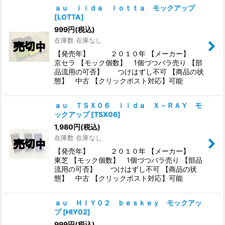
ａｕ ｉｉｄａ ｌｏｔｔａ モックアップ
[
LOTTA
]
999
円
(税込)
在庫数 在庫なし
【発売年】 ２０１０年 【メーカー】
京セラ 【モック個数】 1個づつバラ売り 【部
品流用の可否】 つけはずし不可 【商品の状
態】 中古 【クリックポスト対応】可能
ａｕ ＴＳＸ０６ ｉｉｄａ Ｘ－ＲＡＹ モ
ックアップ
[
TSX06
]
1,980
円
(税込)
在庫数 在庫なし
【発売年】 ２０１０年 【メーカー】
東芝 【モック個数】 1個づつバラ売り 【部品
流用の可否】 つけはずし不可 【商品の状
態】 中古 【クリックポスト対応】可能
ａｕ ＨＩＹ０２ ｂｅｓｋｅｙ モックアッ
プ
[
HIY02
]
999
円
(税込)