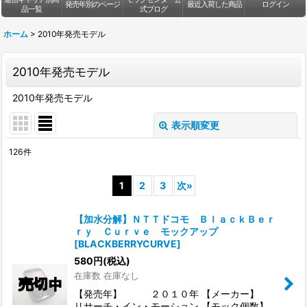
発売年別のページ
最近入荷した商品
ログイン
品一覧
式ブログ
ホーム
>
2010年発売モデル
2010年発売モデル
2010年発売モデル
表示順変更
閉じる
126
件
表示数
:
1
2
3
次
»
並び順
:
【加水分解】ＮＴＴドコモ ＢｌａｃｋＢｅｒ
ｒｙ Ｃｕｒｖｅ モックアップ
絞り込む
[
BLACKBERRYCURVE
]
580
円
(税込)
在庫数 在庫なし
【発売年】 ２０１０年 【メーカー】
リサーチ・イン・モーション 【モック個数】