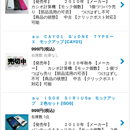
【発売年】 ２０１０年 【メーカー】
カシオ計算機 【モック個数】 1個づつバラ売
り 【部品流用の可否】 つけはずし不可
【商品の状態】 中古 【クリックポスト対応】
可能
ａｕ ＣＡＹ０１ Ｇ’ｚＯＮＥ ＴＹＰＥー
Ｘ モックアップ
[
CAY01
]
999
円
(税込)
在庫数 在庫なし
【発売年】 ２０１０年秋冬 【メーカ
ー】 カシオ計算機 【モック個数】 １個づ
つばら売り 【部品流用の可否】 つけはずし
不可 【商品の状態】 中古 【クリックポスト
対応】可能
ａｕ ＩＳ０６ ＳＩＲＩＵＳα モックアッ
プ ２色セット
[
IS06
]
999
円
(税込)
在庫数 1点
【発売年】 ２０１０年 【メーカー】
パンテック＆キュリテル 【モック個数】 ２色