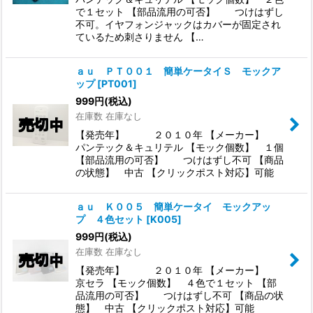
で１セット 【部品流用の可否】 つけはずし
不可。イヤフォンジャックはカバーが固定され
ているため刺さりません 【…
ａｕ ＰＴ００１ 簡単ケータイＳ モックア
ップ
[
PT001
]
999
円
(税込)
在庫数 在庫なし
【発売年】 ２０１０年 【メーカー】
パンテック＆キュリテル 【モック個数】 １個
【部品流用の可否】 つけはずし不可 【商品
の状態】 中古 【クリックポスト対応】可能
ａｕ Ｋ００５ 簡単ケータイ モックアッ
プ ４色セット
[
K005
]
999
円
(税込)
在庫数 在庫なし
【発売年】 ２０１０年 【メーカー】
京セラ 【モック個数】 ４色で１セット 【部
品流用の可否】 つけはずし不可 【商品の状
態】 中古 【クリックポスト対応】可能