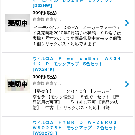
[
D32HW
]
999
円
(税込)
在庫数 在庫なし
イーモバイル D32HW メーカーファーウェ
イ発売時期2010年9月端子の状態ＵＳＢ端子は
実機と同寸のようです商品状態中古モック個数
１個クリックポスト対応できます
ウィルコム ＰｒｅｍｉｕｍＢａｒ ＷＸ３４
１Ｋ Ｐ モックアップ 5色セット
[
WX341K
]
999
円
(税込)
在庫数 在庫なし
【発売年】 ２０１０年 【メーカー】
京セラ 【モック個数】 ５色で１セット 【部
品流用の可否】 取り外し不可 【商品の状
態】 中古 【クリックポスト対応】可能
ウィルコム ＨＹＢＲＩＤ Ｗ－ＺＥＲＯ３
ＷＳ０２７ＳＨ モックアップ ２色セット
[
WS027SH
]