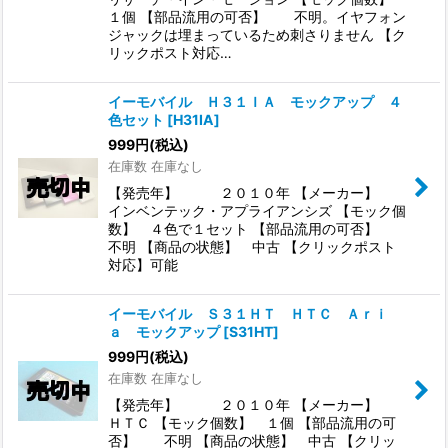
１個 【部品流用の可否】 不明。イヤフォン
ジャックは埋まっているため刺さりません 【ク
リックポスト対応…
イーモバイル Ｈ３１ＩＡ モックアップ ４
色セット
[
H31IA
]
999
円
(税込)
在庫数 在庫なし
【発売年】 ２０１０年 【メーカー】
インベンテック・アプライアンシズ 【モック個
数】 ４色で１セット 【部品流用の可否】
不明 【商品の状態】 中古 【クリックポスト
対応】可能
イーモバイル Ｓ３１ＨＴ ＨＴＣ Ａｒｉ
ａ モックアップ
[
S31HT
]
999
円
(税込)
在庫数 在庫なし
【発売年】 ２０１０年 【メーカー】
ＨＴＣ 【モック個数】 １個 【部品流用の可
否】 不明 【商品の状態】 中古 【クリッ