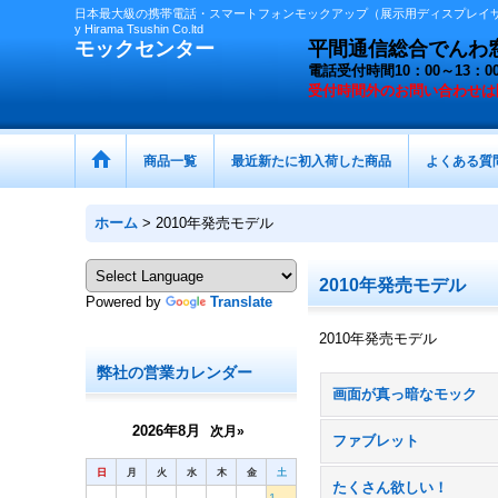
日本最大級の携帯電話・スマートフォンモックアップ（展示用ディスプレイサン
y Hirama Tsushin Co.ltd
モックセンター
平間通信総合でんわ窓口 
電話受付時間10：00～13
受付時間外の
お問い合わせは
商品一覧
最近新たに初入荷した商品
よくある質
ホーム
>
2010年発売モデル
2010年発売モデル
Powered by
Translate
2010年発売モデル
弊社の営業カレンダー
画面が真っ暗なモック
2026年8月
次月»
ファブレット
日
月
火
水
木
金
土
たくさん欲しい！