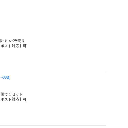
個づつバラ売り
クポスト対応】可
F-09B
]
個で１セット
クポスト対応】可