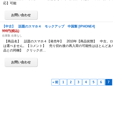
応】可能
【中古】 話題のスマホ４ モックアップ 中国製
[
IPHONE4
]
999円
(税込)
在庫数 在庫なし
【商品名】 話題のスマホ４【発売年】 2010年【商品状態】 中古。
は選べません。【コメント】 売り切れ後の再入荷の可能性はほとんどあ
品との同梱】 クリックポ…
«
前
1
2
3
4
5
6
7