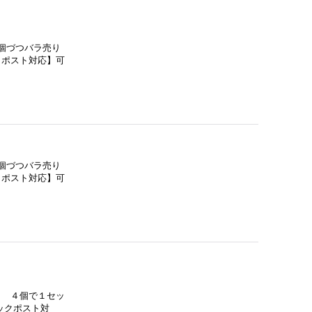
個づつバラ売り
クポスト対応】可
個づつバラ売り
クポスト対応】可
 ４個で１セッ
ックポスト対