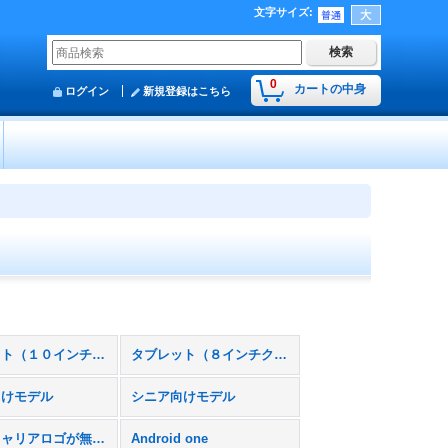
文字サイズ
:
0
カートの中身
ログイン
新規登録はこちら
タブレット（１０インチクラス）
タブレット（８インチクラス）
向けモデル
シニア向けモデル
本体にキャリアロゴが無いスマホモック
Android one