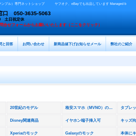
プル）専門ネットショップ ヤフオク、eBayでも出品しています Managed b
050-3635-5063
：00 土日祝定休
問合せフォームからお願いいたします（ここをクリック）
問と回答
お問い合わせ
新商品値下げお知らせメール
弊社のご紹介
20世紀のモデル
格安スマホ（MVNO）のスマホ
Disney関連商品
イヤホン端子挿入可
キッズ
Xperiaのモック
Galaxyのモック