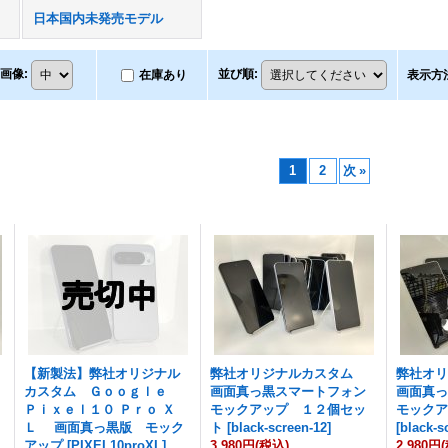
日本国内未発売モデル
画像
:
並び順
:
在庫あり
表示方
1
2
次
»
【新製法】弊社オリジナル
弊社オリジナルカスタム
弊社オ
カスタム Ｇｏｏｇｌｅ
画面真っ黒スマートフォン
画面真
Ｌ
Ｐｉｘｅｌ１０ Ｐｒｏ Ｘ
モックアップ １２個セッ
モック
Ｌ 画面真っ黒版 モック
ト
[
black-screen-12
]
[
black-s
アップ
[
PIXEL10proXL
]
3,980円
(税込)
2,980円