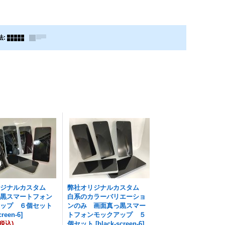
法
:
リジナルカスタム
弊社オリジナルカスタム
っ黒スマートフォン
白系のカラーバリエーショ
アップ ６個セット
ンのみ 画面真っ黒スマー
creen-6
]
トフォンモックアップ ５
(税込)
個セット
[
black-screen-6
]