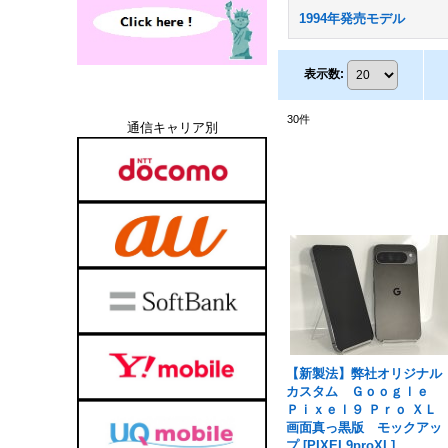
1994年発売モデル
表示数
:
30
件
通信キャリア別
【新製法】弊社オリジナル
カスタム Ｇｏｏｇｌｅ
Ｐｉｘｅｌ９ Ｐｒｏ Ｘ
画面真っ黒版 モックアッ
プ
[
PIXEL9proXL
]