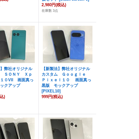
2,980円
(税込)
点
在庫数 3点
法】弊社オリジナル
【新製法】弊社オリジナル
ム ＳＯＮＹ Ｘｐ
カスタム Ｇｏｏｇｌｅ
１０VII 画面真っ
Ｐｉｘｅｌ１０ 画面真っ
モックアップ
黒版 モックアップ
[
PIXEL10
]
込)
999円
(税込)