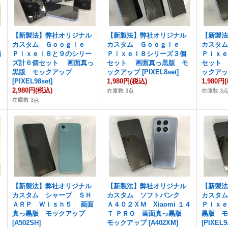
【新製法】弊社オリジナル
【新製法】弊社オリジナル
【新製
カスタム Ｇｏｏｇｌｅ
カスタム Ｇｏｏｇｌｅ
カスタ
画
Ｐｉｘｅｌ８と９のシリー
Ｐｉｘｅｌ８シリーズ３個
Ｐｉｘ
ズ計６個セット 画面真っ
セット 画面真っ黒版 モ
セット
黒版 モックアップ
ックアップ
[
PIXEL8set
]
ックア
[
PIXEL98set
]
1,980円
(税込)
1,980円
2,980円
(税込)
在庫数 3点
在庫数 3
在庫数 3点
【新製法】弊社オリジナル
【新製法】弊社オリジナル
【新製
カスタム シャープ ＳＨ
カスタム ソフトバンク
カスタ
ＡＲＰ Ｗｉｓｈ５ 画面
Ａ４０２ＸＭ Xiaomi １４
Ｐｉｘ
真っ黒版 モックアップ
Ｔ ＰＲＯ 画面真っ黒版
黒版 
[
A502SH
]
モックアップ
[
A402XM
]
[
PIXEL9