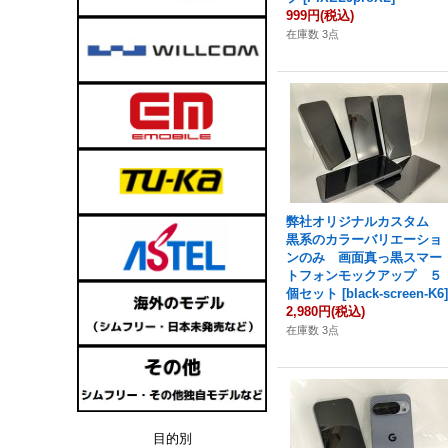
999円
(税込)
在庫数 3点
弊社オリジナルカスタム
黒系のカラーバリエーショ
ンのみ 画面真っ黒スマー
トフォンモックアップ ５
個セット
[
black-screen-K6
2,980円
(税込)
在庫数 3点
目的別