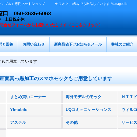
プル）専門ネットショップ ヤフオク、eBayでも出品しています Managed b
050-3635-5063
：00 土日祝定休
問合せフォームからお願いいたします（ここをクリック）
問と回答
お問い合わせ
新商品値下げお知らせメール
弊社のご紹介
クもご用意しています
画面真っ黒加工のスマホモックもご用意しています
まとめ買いコーナー
海外モデルのモック
ＮＴＴ
Y!mobile
UQコミュニケーションズ
ウィル
アステル
その他
サービ