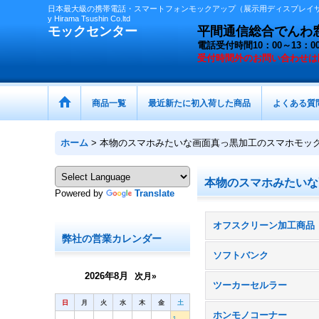
日本最大級の携帯電話・スマートフォンモックアップ（展示用ディスプレイサン
y Hirama Tsushin Co.ltd
モックセンター
平間通信総合でんわ窓口 
電話受付時間10：00～13
受付時間外の
お問い合わせは
商品一覧
最近新たに初入荷した商品
よくある質
ホーム
>
本物のスマホみたいな画面真っ黒加工のスマホモッ
本物のスマホみたいな
Powered by
Translate
オフスクリーン加工商品
弊社の営業カレンダー
ソフトバンク
2026年8月
次月»
ツーカーセルラー
日
月
火
水
木
金
土
ホンモノコーナー