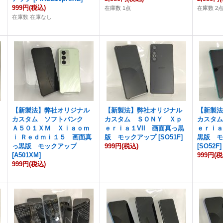
999円
(税込)
在庫数 1点
在庫数 2
在庫数 在庫なし
【新製法】弊社オリジナル
【新製法】弊社オリジナル
【新製
カスタム ソフトバンク
カスタム ＳＯＮＹ Ｘｐ
カスタ
Ａ５０１ＸＭ Ｘｉａｏｍ
ｅｒｉａ１VII 画面真っ黒
ｅｒｉａ
ｉ Ｒｅｄｍｉ１５ 画面真
版 モックアップ
[
SO51F
]
黒版 
]
っ黒版 モックアップ
999円
(税込)
[
SO52F
]
[
A501XM
]
999円
(税
999円
(税込)