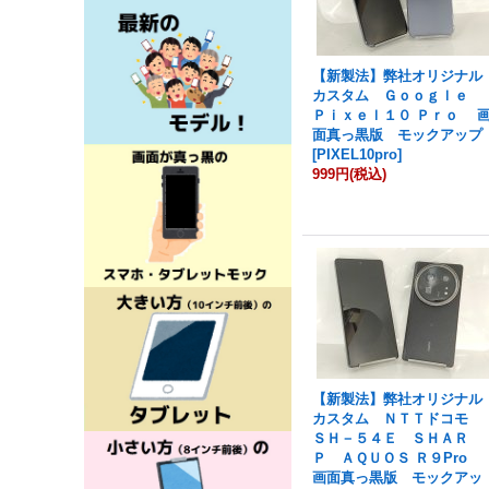
【新製法】弊社オリジナル
カスタム Ｇｏｏｇｌｅ
Ｐｉｘｅｌ１０ Ｐｒｏ 
面真っ黒版 モックアップ
[
PIXEL10pro
]
999円
(税込)
【新製法】弊社オリジナル
カスタム ＮＴＴドコモ
ＳＨ－５４Ｅ ＳＨＡＲ
Ｐ ＡＱＵＯＳ Ｒ９Pro
画面真っ黒版 モックアッ