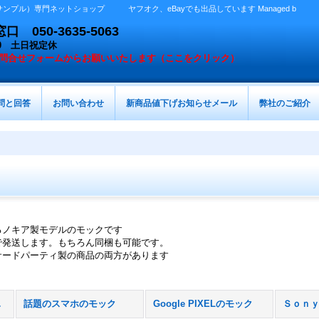
プル）専門ネットショップ ヤフオク、eBayでも出品しています Managed b
050-3635-5063
：00 土日祝定休
問合せフォームからお願いいたします（ここをクリック）
問と回答
お問い合わせ
新商品値下げお知らせメール
弊社のご紹介
るノキア製モデルのモックです
で発送します。もちろん同梱も可能です。
サードパーティ製の商品の両方があります
商品)
話題のスマホのモック
Google PIXELのモック
Ｓｏｎ