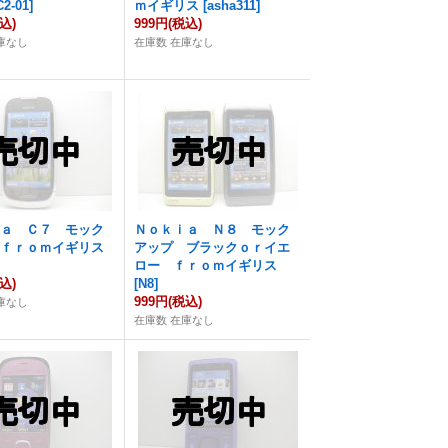
C2-01
]
ｍイギリス
[
asha311
]
込)
999円
(税込)
庫なし
在庫数 在庫なし
ｉａ Ｃ７ モック
Ｎｏｋｉａ Ｎ８ モック
 ｆｒｏｍイギリス
アップ ブラックｏｒイエ
ロー ｆｒｏｍイギリス
込)
[
N8
]
999円
(税込)
庫なし
在庫数 在庫なし