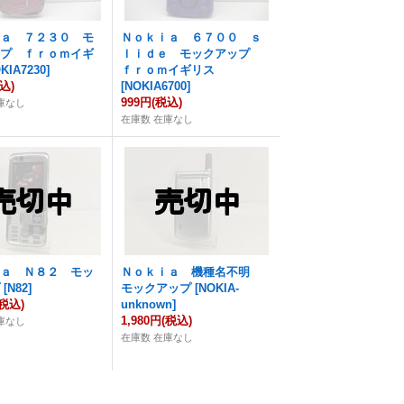
ｉａ ７２３０ モ
Ｎｏｋｉａ ６７００ ｓ
ップ ｆｒｏｍイギ
ｌｉｄｅ モックアップ
KIA7230
]
ｆｒｏｍイギリス
込)
[
NOKIA6700
]
999円
(税込)
庫なし
在庫数 在庫なし
ｉａ Ｎ８２ モッ
Ｎｏｋｉａ 機種名不明
プ
[
N82
]
モックアップ
[
NOKIA-
(税込)
unknown
]
1,980円
(税込)
庫なし
在庫数 在庫なし