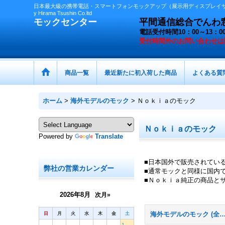
日本最大級の携帯電話・スマートフォンモックアップ（展示用ディスプレイサン
y Hirama Tsushin Co.ltd
モックセンター
平間通信総合でんわ窓口 
電話受付時間10：00～13
受付時間外の
お問い合わせは
商品一覧
最近新たに初入荷した商品
よくある質
ホーム
>
海外モデルのモック
>
Ｎｏｋｉａのモック
Ｎｏｋｉａのモック
Powered by
Translate
■日本国外で販売されてい
弊社の営業カレンダー
■通常モックと同様に国内
■Ｎｏｋｉａ純正の商品と
2026年8月
次月»
日
月
火
水
木
金
土
海外モデルのモック (全