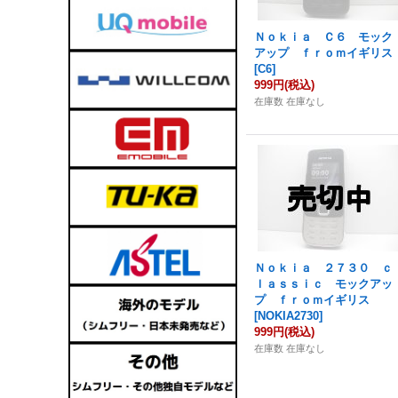
Ｎｏｋｉａ Ｃ６ モック
アップ ｆｒｏｍイギリス
[
C6
]
999円
(税込)
在庫数 在庫なし
Ｎｏｋｉａ ２７３０ ｃ
ｌａｓｓｉｃ モックアッ
プ ｆｒｏｍイギリス
[
NOKIA2730
]
999円
(税込)
在庫数 在庫なし