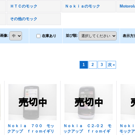
ＨＴＣのモック
Ｎｏｋｉａのモック
Motor
その他のモック
画像
:
並び順
:
在庫あり
表示方
1
2
3
次
»
Ｎｏｋｉａ ７００ モッ
Ｎｏｋｉａ Ｃ２-０２ モ
Ｎｏｋ
クアップ ｆｒｏｍイギリ
ックアップ ｆｒｏｍイギ
モック