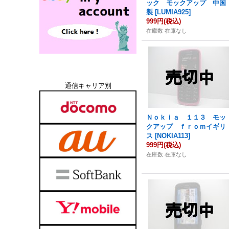
ック モックアップ 中国
製
[
LUMIA925
]
999円
(税込)
在庫数 在庫なし
通信キャリア別
Ｎｏｋｉａ １１３ モッ
クアップ ｆｒｏｍイギリ
ス
[
NOKIA113
]
999円
(税込)
在庫数 在庫なし