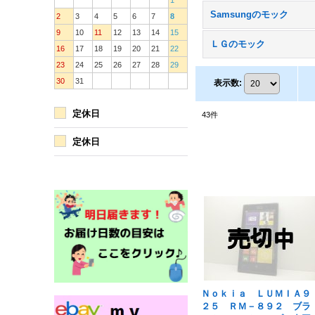
1
Samsungのモック
2
3
4
5
6
7
8
9
10
11
12
13
14
15
ＬＧのモック
16
17
18
19
20
21
22
23
24
25
26
27
28
29
30
31
表示数
:
定休日
43
件
定休日
Ｎｏｋｉａ ＬＵＭＩＡ９
２５ ＲＭ－８９２ ブラ