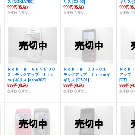
ス
[
NOKIA700
]
リス
[
C2-02
]
ギリス
[
999円
(税込)
999円
(税込)
999円
(税
在庫数 在庫なし
在庫数 在庫なし
在庫数 在
Ｎｏｋｉａ Ａｓｈａ ３０
Ｎｏｋｉａ Ｃ３－０１
Ｎｏｋ
２ モックアップ ｆｒｏ
モックアップ ｆｒｏｍイ
アップ
ｍイギリス
[
asha302
]
ギリス
[
C3-01
]
[
C7
]
999円
(税込)
999円
(税込)
999円
(税
在庫数 在庫なし
在庫数 在庫なし
在庫数 在