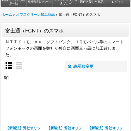
発売年別のページ
最近入荷した商品
ログイン
品一覧
式ブログ
ホーム
>
オフスクリーン加工商品
>
富士通（FCNT）のスマホ
富士通（FCNT）のスマホ
ＮＴＴドコモ、ａｕ、ソフトバンク、ＵＱモバイル等のスマート
フォンモックの画面を弊社が独自に画面真っ黒に加工致しまし
た。
表示順変更
閉じる
5
件
表示数
:
並び順
:
絞り込む
【新製法】弊社オリジ
【新製法】弊社オリジ
【新製法】弊社オリジ