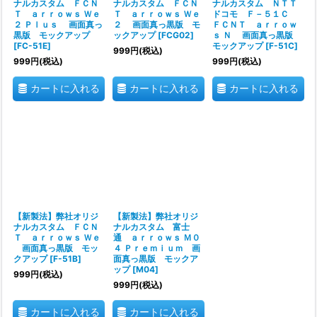
ナルカスタム ＦＣＮ
ナルカスタム ＦＣＮ
ナルカスタム ＮＴＴ
Ｔ ａｒｒｏｗｓ Ｗｅ
Ｔ ａｒｒｏｗｓ Ｗｅ
ドコモ Ｆ－５１Ｃ
２ Ｐｌｕｓ 画面真っ
２ 画面真っ黒版 モ
ＦＣＮＴ ａｒｒｏｗ
黒版 モックアップ
ックアップ
[
FCG02
]
ｓ Ｎ 画面真っ黒版
[
FC-51E
]
モックアップ
[
F-51C
]
999
円
(税込)
999
円
(税込)
999
円
(税込)
カートに入れる
カートに入れる
カートに入れる
【新製法】弊社オリジ
【新製法】弊社オリジ
ナルカスタム ＦＣＮ
ナルカスタム 富士
Ｔ ａｒｒｏｗｓ Ｗｅ
通 ａｒｒｏｗｓ Ｍ０
画面真っ黒版 モッ
４ Ｐｒｅｍｉｕｍ 画
クアップ
[
F-51B
]
面真っ黒版 モックア
ップ
[
M04
]
999
円
(税込)
999
円
(税込)
カートに入れる
カートに入れる