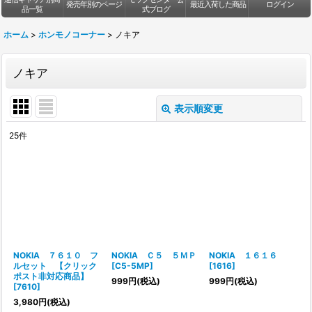
発売年別のページ
最近入荷した商品
ログイン
品一覧
式ブログ
ホーム
>
ホンモノコーナー
>
ノキア
ノキア
表示順変更
閉じる
25
件
表示数
:
並び順
:
絞り込む
NOKIA ７６１０ フ
NOKIA Ｃ５ ５ＭＰ
NOKIA １６１６
ルセット 【クリック
[
C5-5MP
]
[
1616
]
ポスト非対応商品】
999
円
(税込)
999
円
(税込)
[
7610
]
3,980
円
(税込)