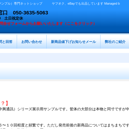
プル）専門ネットショップ ヤフオク、eBayでも出品しています Managed b
050-3635-5063
：00 土日祝定休
問合せフォームからお願いいたします（ここをクリック）
問と回答
お問い合わせ
新商品値下げお知らせメール
弊社のご紹介
は？】
中興通訊）シリーズ展示用サンプルです。筐体の大部分は本物と同寸ですが
６〜１０回程度と頻繁です。ただし発売前後の新商品についてはまちまちで