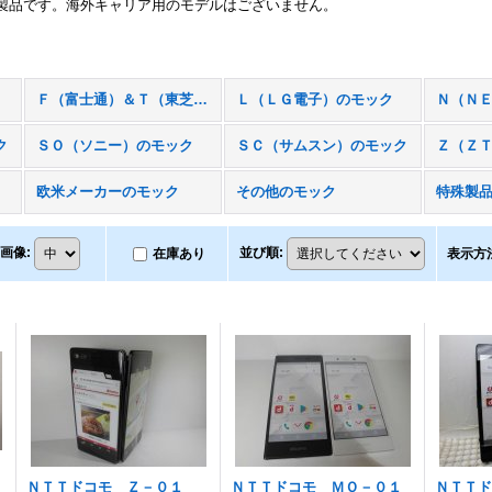
製品です。海外キャリア用のモデルはございません。
Ｆ（富士通）＆Ｔ（東芝）のモック
Ｌ（ＬＧ電子）のモック
ク
ＳＯ（ソニー）のモック
ＳＣ（サムスン）のモック
Ｚ（Ｚ
欧米メーカーのモック
その他のモック
特殊製
画像
:
並び順
:
在庫あり
表示方
ＮＴＴドコモ Ｚ－０１
ＮＴＴドコモ ＭＯ－０１
ＮＴＴ