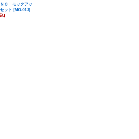
ＯＮＯ モックアッ
色セット
[
MO-01J
]
込)
点