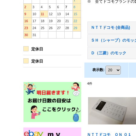
1
※ 全てドコモブランドの
2
3
4
5
6
7
8
9
10
11
12
13
14
15
16
17
18
19
20
21
22
ＮＴＴドコモ (全商品)
23
24
25
26
27
28
29
30
31
ＳＨ（シャープ）のモッ
定休日
Ｄ（三菱）のモック
定休日
表示数
:
4
件
ＮＴＴドコモ ＯＮ ０１