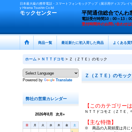
日本最大級の携帯電話・スマートフォンモックアップ（展示用ディスプレイサン
y Hirama Tsushin Co.ltd
モックセンター
平間通信総合でんわ窓口 
電話受付時間10：00～13
受付時間外の
お問い合わせは
商品一覧
最近新たに初入荷した商品
よくある質
ホーム
>
ＮＴＴドコモ
>
Ｚ（ＺＴＥ）のモック
Ｚ（ＺＴＥ）のモック
Powered by
Translate
弊社の営業カレンダー
【このカテゴリー
ＮＴＴドコモＺ（ＺＴＥ、
2026年8月
次月»
【主な特徴】
日
月
火
水
木
金
土
※ 商品の入荷頻度は月に