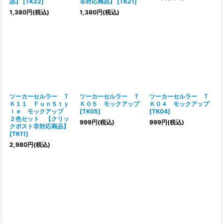
品】
[
TK22
]
非対応商品】
[
TK21
]
1,380
円
(税込)
1,380
円
(税込)
ツーカーセルラー Ｔ
ツーカーセルラー Ｔ
ツーカーセルラー Ｔ
Ｋ１１ ＦｕｎＳｔｙ
Ｋ０５ モックアップ
Ｋ０４ モックアップ
ｌｅ モックアップ
[
TK05
]
[
TK04
]
２色セット 【クリッ
999
円
(税込)
999
円
(税込)
クポスト非対応商品】
[
TK11
]
2,980
円
(税込)