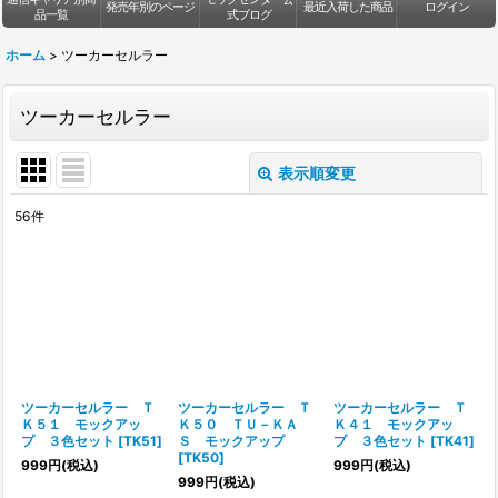
発売年別のページ
最近入荷した商品
ログイン
品一覧
式ブログ
ホーム
>
ツーカーセルラー
ツーカーセルラー
表示順変更
閉じる
56
件
サブカテゴリ
:
表示数
:
並び順
:
ツーカーセルラー Ｔ
ツーカーセルラー Ｔ
ツーカーセルラー Ｔ
絞り込む
Ｋ５１ モックアッ
Ｋ５０ ＴＵ－ＫＡ
Ｋ４１ モックアッ
プ ３色セット
[
TK51
]
Ｓ モックアップ
プ ３色セット
[
TK41
]
[
TK50
]
999
円
(税込)
999
円
(税込)
999
円
(税込)