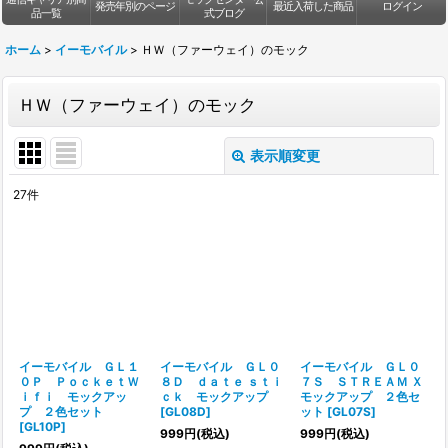
発売年別のページ
最近入荷した商品
ログイン
品一覧
式ブログ
ホーム
>
イーモバイル
>
ＨＷ（ファーウェイ）のモック
ＨＷ（ファーウェイ）のモック
表示順変更
閉じる
27
件
表示数
:
並び順
:
絞り込む
イーモバイル ＧＬ１
イーモバイル ＧＬ０
イーモバイル ＧＬ０
０Ｐ ＰｏｃｋｅｔＷ
８Ｄ ｄａｔｅ ｓｔｉ
７Ｓ ＳＴＲＥＡＭ Ｘ
ｉｆｉ モックアッ
ｃｋ モックアップ
モックアップ ２色セ
プ ２色セット
[
GL08D
]
ット
[
GL07S
]
[
GL10P
]
999
円
(税込)
999
円
(税込)