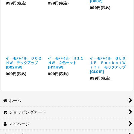
[
GP02
]
999
円
(税込)
999
円
(税込)
999
円
(税込)
イーモバイル Ｄ０２
イーモバイル Ｈ１１
イーモバイル ＧＬ０
ＨＷ モックアップ
ＨＷ ２色セット
１Ｐ ＰｏｃｋｅｔＷ
[
D02HW
]
[
H11HW
]
ｉｆｉ モックアップ
[
GL01P
]
999
円
(税込)
999
円
(税込)
999
円
(税込)
ホーム
ショッピングカート
マイページ