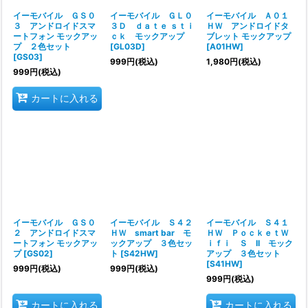
イーモバイル ＧＳ０
イーモバイル ＧＬ０
イーモバイル Ａ０１
３ アンドロイドスマ
３Ｄ ｄａｔｅ ｓｔｉ
ＨＷ アンドロイドタ
ートフォン モックアッ
ｃｋ モックアップ
ブレット モックアップ
プ ２色セット
[
GL03D
]
[
A01HW
]
[
GS03
]
999
円
(税込)
1,980
円
(税込)
999
円
(税込)
カートに入れる
イーモバイル ＧＳ０
イーモバイル Ｓ４２
イーモバイル Ｓ４１
２ アンドロイドスマ
ＨＷ smart bar モ
ＨＷ ＰｏｃｋｅｔＷ
ートフォン モックアッ
ックアップ ３色セッ
ｉｆｉ Ｓ II モック
プ
[
GS02
]
ト
[
S42HW
]
アップ ３色セット
[
S41HW
]
999
円
(税込)
999
円
(税込)
999
円
(税込)
カートに入れる
カートに入れる