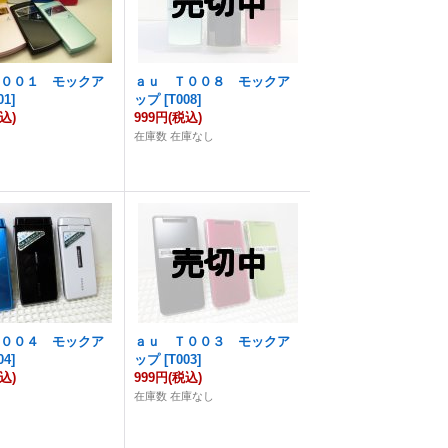
Ｆ００１ モックア
ａｕ Ｔ００８ モックア
01
]
ップ
[
T008
]
込)
999円
(税込)
在庫数 在庫なし
Ｔ００４ モックア
ａｕ Ｔ００３ モックア
04
]
ップ
[
T003
]
込)
999円
(税込)
在庫数 在庫なし