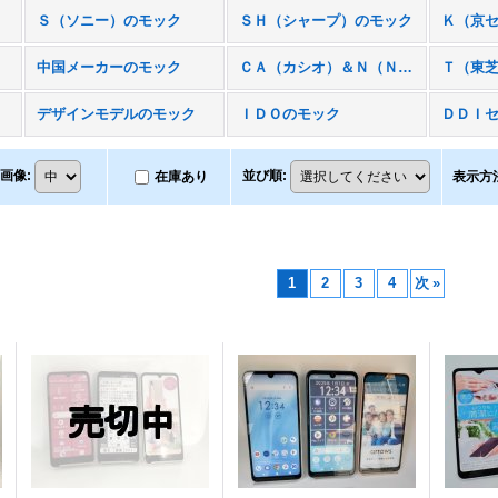
Ｓ（ソニー）のモック
ＳＨ（シャープ）のモック
Ｋ（京
中国メーカーのモック
ＣＡ（カシオ）＆Ｎ（ＮＥＣ）のモック
デザインモデルのモック
ＩＤＯのモック
ＤＤＩ
画像
:
並び順
:
在庫あり
表示方
1
2
3
4
次
»