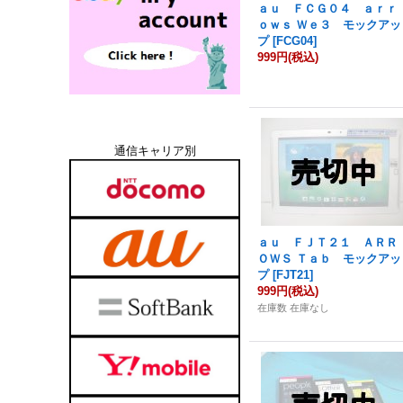
ａｕ ＦＣＧ０４ ａｒｒ
ｏｗｓ Ｗｅ３ モックアッ
プ
[
FCG04
]
999円
(税込)
通信キャリア別
ａｕ ＦＪＴ２１ ＡＲＲ
ＯＷＳ Ｔａｂ モックアッ
プ
[
FJT21
]
999円
(税込)
在庫数 在庫なし