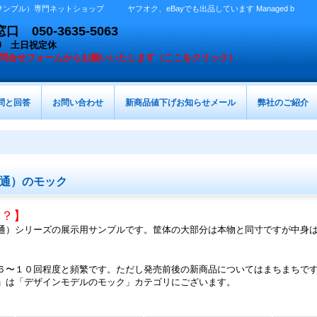
プル）専門ネットショップ ヤフオク、eBayでも出品しています Managed b
050-3635-5063
：00 土日祝定休
問合せフォームからお願いいたします（ここをクリック）
問と回答
お問い合わせ
新商品値下げお知らせメール
弊社のご紹介
通）のモック
は？】
通）シリーズの展示用サンプルです。筐体の大部分は本物と同寸ですが中身
６〜１０回程度と頻繁です。ただし発売前後の新商品についてはまちまちで
」は「デザインモデルのモック」カテゴリにございます。