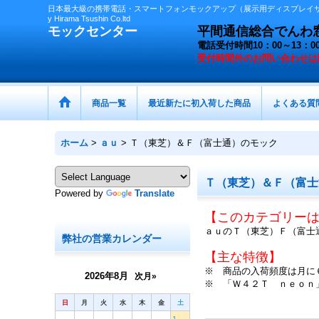
日本最大級の携帯電話・スマートフォンモックアップ（展示用ディスプレイサン
y Hirama Tsushin Co.ltd
モックセンター
平間通信総合でんわ窓口 
電話受付時間10：00～13
受付時間外の
お問い合わせは
商品一覧
最近新たに初入荷した商品
よくある質
ホーム
>
ａｕ
>
Ｔ（東芝）＆Ｆ（富士通）のモック
Ｔ（東芝）＆Ｆ（富士
Powered by
Translate
【このカテゴリー
ａｕのＴ（東芝）Ｆ（富士
弊社の営業カレンダー
【主な特徴】
※ 商品の入荷頻度は月に
2026年8月
次月»
※ 「Ｗ４２Ｔ ｎｅｏｎ
日
月
火
水
木
金
土