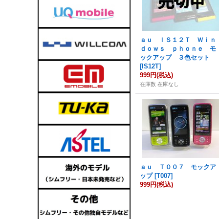
ａｕ ＩＳ１２Ｔ Ｗｉｎ
ｄｏｗｓ ｐｈｏｎｅ モ
ックアップ ３色セット
[
IS12T
]
999円
(税込)
在庫数 在庫なし
ａｕ Ｔ００７ モックア
ップ
[
T007
]
999円
(税込)