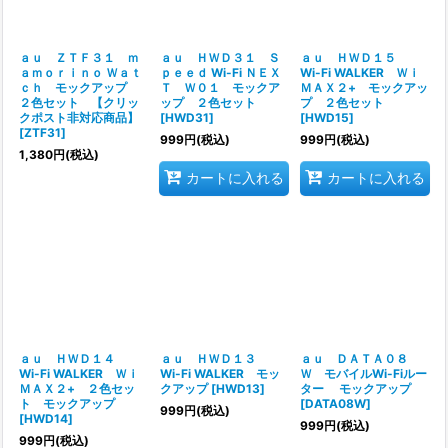
ａｕ ＺＴＦ３１ ｍ
ａｕ ＨＷＤ３１ Ｓ
ａｕ ＨＷＤ１５
ａｍｏｒｉｎｏ Ｗａｔ
ｐｅｅｄ Wi-Fi ＮＥＸ
Wi-Fi WALKER Ｗｉ
ｃｈ モックアップ
Ｔ Ｗ０１ モックア
ＭＡＸ２+ モックアッ
２色セット 【クリッ
ップ ２色セット
プ ２色セット
クポスト非対応商品】
[
HWD31
]
[
HWD15
]
[
ZTF31
]
999
円
(税込)
999
円
(税込)
1,380
円
(税込)
カートに入れる
カートに入れる
ａｕ ＨＷＤ１４
ａｕ ＨＷＤ１３
ａｕ ＤＡＴＡ０８
Wi-Fi WALKER Ｗｉ
Wi-Fi WALKER モッ
Ｗ モバイルWi-Fiルー
ＭＡＸ２+ ２色セッ
クアップ
[
HWD13
]
ター モックアップ
ト モックアップ
[
DATA08W
]
999
円
(税込)
[
HWD14
]
999
円
(税込)
999
円
(税込)