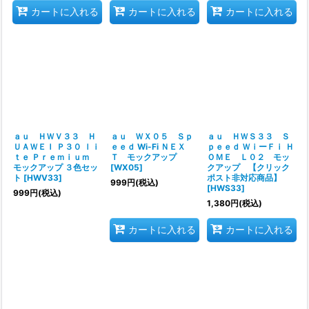
カートに入れる
カートに入れる
カートに入れる
ａｕ ＨＷＶ３３ Ｈ
ａｕ ＷＸ０５ Ｓｐ
ａｕ ＨＷＳ３３ Ｓ
ＵＡＷＥＩ Ｐ３０ ｌｉ
ｅｅｄ Wi-Fi ＮＥＸ
ｐｅｅｄ ＷｉーＦｉ Ｈ
ｔｅ Ｐｒｅｍｉｕｍ
Ｔ モックアップ
ＯＭＥ Ｌ０２ モッ
モックアップ ３色セッ
[
WX05
]
クアップ 【クリック
ト
[
HWV33
]
ポスト非対応商品】
999
円
(税込)
[
HWS33
]
999
円
(税込)
1,380
円
(税込)
カートに入れる
カートに入れる