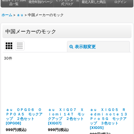
発売年別のページ
最近入荷した商品
ログイン
品一覧
式ブログ
ホーム
>
ａｕ
>
中国メーカーのモック
中国メーカーのモック
表示順変更
閉じる
30
件
表示数
:
並び順
:
絞り込む
ａｕ ＯＰＧ０６ Ｏ
ａｕ ＸＩＧ０７ Ｘ
ａｕ ＸＩＧ０５ Ｒ
ＰＰＯ Ａ５ モックア
ｉｏｍｉ １４Ｔ モッ
ｅｄｍｉ ｎｏｔｅ １３
ップ ２色セット
クアップ ２色セット
Ｐｒｏ ５Ｇ モックア
[
OPG06
]
[
XIG07
]
ップ ３色セット
[
XIG05
]
999
円
(税込)
999
円
(税込)