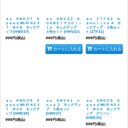
ａｕ ＨＷＤ３７ Ｓ
ａｕ ＨＷＶ３２ Ｈ
ａｕ ＺＴＦ３２ ｍ
ｐｅｅｄ Wi-Fi ＮＥＸ
ＵＡＷＥＩ Ｐ２０ ｌｉ
ａｍｏｒｉｎｏ ４ モ
Ｔ Ｗ０６ モックア
ｔｅ モックアップ
ックアップ ３色セッ
ップ
[
HWD37
]
３色セット
[
HWV32
]
ト
[
ZTF32
]
999
円
(税込)
999
円
(税込)
999
円
(税込)
カートに入れる
カートに入れる
ａｕ ＨＷＤ３６ Ｓ
ａｕ ＨＷＶ３１ ｎ
ａｕ ＨＷＤ３５ Ｓ
ｐｅｅｄ Wi-Fi ＮＥＸ
ｏｖａ ２ モックアッ
ｐｅｅｄ Wi-Fi ＮＥＸ
Ｔ Ｗ０５ モックア
プ ３色セット
Ｔ Ｗ０４ モックア
ップ
[
HWD36
]
[
HWV31
]
ップ グリーン
[
HWD35
]
999
円
(税込)
999
円
(税込)
999
円
(税込)