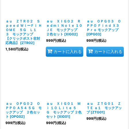
ａｕ ＺＴＲ０２ Ｓ
ａｕ ＸＩＧ０２ Ｒ
ａｕ ＯＰＧ０３ Ｏ
ｐｅｅｄ ＷｉーＦｉ Ｈ
ｅｄｍｉ Ｎｏｔｅ １０
ＰＰＯ Ｆｉｎｄ Ｘ３
ＯＭＥ ５Ｇ Ｌ１
ＪＥ モックアップ
Ｐｒｏ モックアップ
３ モックアップ
２色セット
[
XIG02
]
[
OPG03
]
【クリックポスト非対
999
円
(税込)
999
円
(税込)
応商品】
[
ZTR02
]
1,580
円
(税込)
カートに入れる
カートに入れる
ａｕ ＯＰＧ０２ Ｏ
ａｕ ＸＩＧ０１ Ｍ
ａｕ ＺＴＧ０１ Ｚ
ＰＰＯ Ａ５４ ５Ｇ モ
ｉ １０ Ｌｉｔｅ ５
ＴＥ ａ１ モックアッ
ックアップ ２色セッ
Ｇ モックアップ ２色
プ
[
ZTG01
]
ト
[
OPG02
]
セット
[
XIG01
]
999
円
(税込)
999
円
(税込)
999
円
(税込)