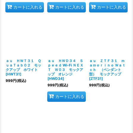
カートに入れる
カートに入れる
カートに入れる
ａｕ ＨＷＴ３１ Ｑ
ａｕ ＨＷＤ３４ Ｓ
ａｕ ＺＴＦ３１ ｍ
ｕａＴａｂ０２ モッ
ｐｅｅｄ Wi-Fi ＮＥＸ
ａｍｏｒｉｎｏ Ｗａｔ
クアップ ホワイト
Ｔ Ｗ０３ モックア
ｃｈ （ペンダント
[
HWT31
]
ップ オレンジ
型） モックアップ
[
HWD34
]
[
ZTF31
]
999
円
(税込)
999
円
(税込)
999
円
(税込)
カートに入れる