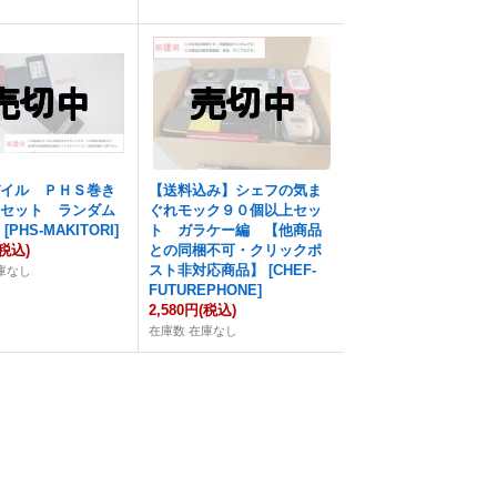
バイル ＰＨＳ巻き
【送料込み】シェフの気ま
援セット ランダム
ぐれモック９０個以上セッ
個
[
PHS-MAKITORI
]
ト ガラケー編 【他商品
(税込)
との同梱不可・クリックポ
スト非対応商品】
[
CHEF-
庫なし
FUTUREPHONE
]
2,580円
(税込)
在庫数 在庫なし