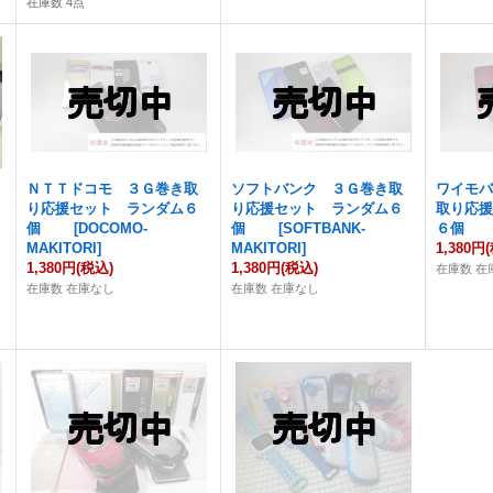
在庫数 4点
ＮＴＴドコモ ３Ｇ巻き取
ソフトバンク ３Ｇ巻き取
ワイモ
り応援セット ランダム６
り応援セット ランダム６
取り応
個
[
DOCOMO-
個
[
SOFTBANK-
６
MAKITORI
]
MAKITORI
]
1,380円
1,380円
(税込)
1,380円
(税込)
在庫数 在
在庫数 在庫なし
在庫数 在庫なし