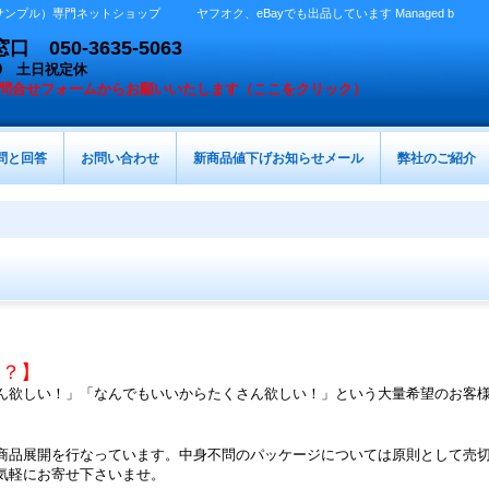
プル）専門ネットショップ ヤフオク、eBayでも出品しています Managed b
050-3635-5063
：00 土日祝定休
問合せフォームからお願いいたします（ここをクリック）
問と回答
お問い合わせ
新商品値下げお知らせメール
弊社のご紹介
は？】
ん欲しい！」「なんでもいいからたくさん欲しい！」という大量希望のお客
商品展開を行なっています。中身不問のパッケージについては原則として売
気軽にお寄せ下さいませ。