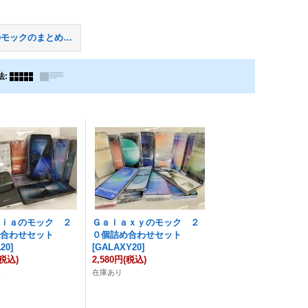
その他のモックのまとめ買い
法
:
ｒｉａのモック ２
Ｇａｌａｘｙのモック ２
め合わせセット
０個詰め合わせセット
20
]
[
GALAXY20
]
(税込)
2,580円
(税込)
点
在庫あり