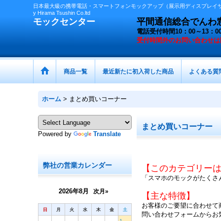
日本最大級の携帯電話・スマートフォンモックアップ（展示用ディスプレイサン
y Hirama Tsushin Co.ltd
モックセンター
平間通信総合でんわ窓口 
電話受付時間10：00～13
受付時間外の
お問い合わせは
商品一覧
最近新たに初入荷した商品
よくある質
ホーム
>
まとめ買いコーナー
まとめ買いコーナー
Powered by
Translate
弊社の営業カレンダー
【このカテゴリー
「スマホのモックがたくさ
2026年8月
次月»
【主な特徴】
お客様のご要望に合わせて
日
月
火
水
木
金
土
問い合わせフォームからお