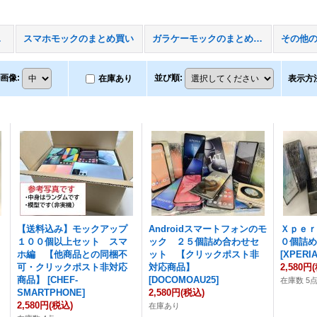
商品)
スマホモックのまとめ買い
ガラケーモックのまとめ買い
画像
:
並び順
:
在庫あり
表示方
【送料込み】モックアップ
Androidスマートフォンのモ
Ｘｐｅ
１００個以上セット スマ
ック ２５個詰め合わせセ
０個詰
ホ編 【他商品との同梱不
ット 【クリックポスト非
[
XPERIA
可・クリックポスト非対応
対応商品】
2,580円
商品】
[
CHEF-
[
DOCOMOAU25
]
在庫数 5
SMARTPHONE
]
2,580円
(税込)
2,580円
(税込)
在庫あり