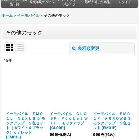
発売年別のページ
最近入荷した商品
ログイン
品一覧
式ブログ
ホーム
>
イーモバイル
>
その他のモック
その他のモック
表示順変更
閉じる
15
件
表示数
:
並び順
:
絞り込む
イーモバイル ＥＭ０
イーモバイル ＧＬ０
イーモバイル ＥＭ０
１Ｌ ＮＥＸＵＳ ５ モ
９Ｐ Ｐｏｃｋｅｔ Ｗ
１Ｆ ＡＲＲＯＷＳ Ｓ
ックアップ ２色セッ
ｉＦｉ モックアップ
モックアップ ２色セ
ト（ホワイト＆ブラッ
[
GL09P
]
ット
[
EM01F
]
ク）ｏｒレッド
999
円
(税込)
999
円
(税込)
[
EM01L
]