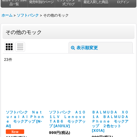
発売年別のページ
最近入荷した商品
ログイン
品一覧
式ブログ
ホーム
>
ソフトバンク
>
その他のモック
その他のモック
表示順変更
閉じる
23
件
表示数
:
並び順
:
絞り込む
ソフトバンク Ｎａｔ
ソフトバンク Ａ１０
ＢＡＬＭＵＤＡ Ｘ０
ｕｒａｌ ＡＩ Ｐｈｏｎ
１ＬＶ Ｌｅｎｏｖｏ
１Ａ ＢＡＬＭＵＤＡ
ｅ モックアップ
[
N-
ＴＡＢ６ モックアッ
Ｐｈｏｎｅ モックア
AI
]
プ
[
A101LV
]
ップ ２色セット
[
X01A
]
999
円
(税込)