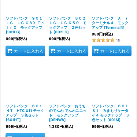
ソフトバンク ９０１
ソフトバンク ８０２
ソフトバンク Ａｉｒ
ＬＧ ＬＧ Ｇ８Ｘ Ｔｈ
ＬＧ ＬＧ Ｋ５０ モ
ターミナル４ モック
ｉｎＱ モックアップ
ックアップ ２色セッ
アップ
[
Terminal4
]
[
901LG
]
ト
[
802LG
]
980
円
(税込)
999
円
(税込)
999
円
(税込)
1
件
カートに入れる
カートに入れる
カートに入れる
ソフトバンク ６０１
ソフトバンク おうち
ソフトバンク ６０１
ＨＴ HTC U11 モック
のでんわ でんわユニッ
ＳＩ みまもりケータ
アップ ３色セット
ト モックアップ
イ４ モックアップ ３
[
601HT
]
[
DENWA
]
色セット
[
601SI
]
999
円
(税込)
1,380
円
(税込)
999
円
(税込)