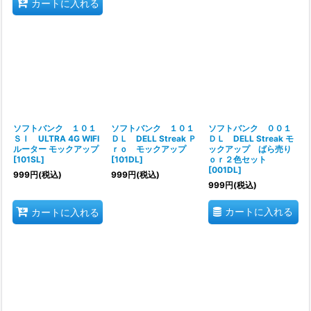
カートに入れる
ソフトバンク １０１
ソフトバンク １０１
ソフトバンク ００１
ＳＩ ULTRA 4G WIFI
ＤＬ DELL Streak Ｐ
ＤＬ DELL Streak モ
ルーター モックアップ
ｒｏ モックアップ
ックアップ ばら売り
[
101SL
]
[
101DL
]
ｏｒ２色セット
[
001DL
]
999
円
(税込)
999
円
(税込)
999
円
(税込)
カートに入れる
カートに入れる