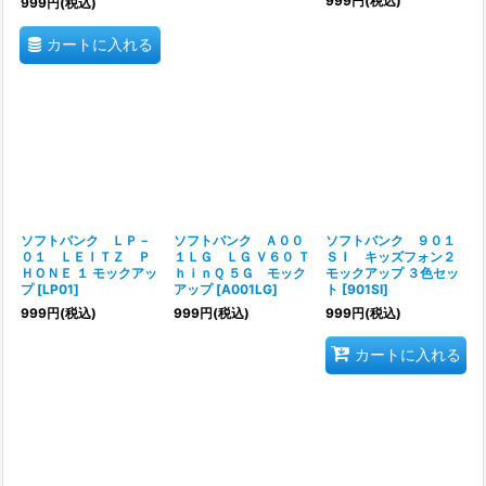
999
円
(税込)
999
円
(税込)
カートに入れる
ソフトバンク ＬＰ－
ソフトバンク Ａ００
ソフトバンク ９０１
０１ ＬＥＩＴＺ Ｐ
１ＬＧ ＬＧ Ｖ６０ Ｔ
ＳＩ キッズフォン２
ＨＯＮＥ １ モックアッ
ｈｉｎＱ ５Ｇ モック
モックアップ ３色セッ
プ
[
LP01
]
アップ
[
A001LG
]
ト
[
901SI
]
999
円
(税込)
999
円
(税込)
999
円
(税込)
カートに入れる