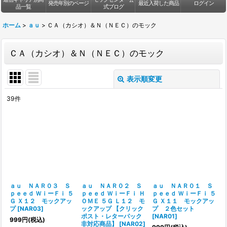
発売年別のページ
最近入荷した商品
ログイン
品一覧
式ブログ
ホーム
>
ａｕ
>
ＣＡ（カシオ）＆Ｎ（ＮＥＣ）のモック
ＣＡ（カシオ）＆Ｎ（ＮＥＣ）のモック
表示順変更
閉じる
39
件
表示数
:
並び順
:
絞り込む
ａｕ ＮＡＲ０３ Ｓ
ａｕ ＮＡＲ０２ Ｓ
ａｕ ＮＡＲ０１ Ｓ
ｐｅｅｄ ＷｉーＦｉ ５
ｐｅｅｄ ＷｉーＦｉ Ｈ
ｐｅｅｄ ＷｉーＦｉ ５
Ｇ Ｘ１２ モックアッ
ＯＭＥ ５Ｇ Ｌ１２ モ
Ｇ Ｘ１１ モックアッ
プ
[
NAR03
]
ックアップ 【クリック
プ ２色セット
ポスト・レターパック
[
NAR01
]
999
円
(税込)
非対応商品】
[
NAR02
]