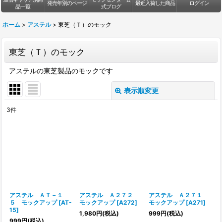
発売年別のページ
最近入荷した商品
ログイン
品一覧
式ブログ
ホーム
>
アステル
>
東芝（Ｔ）のモック
東芝（Ｔ）のモック
アステルの東芝製品のモックです
表示順変更
閉じる
3
件
表示数
:
並び順
:
絞り込む
アステル ＡＴ－１
アステル Ａ２７２
アステル Ａ２７１
５ モックアップ
[
AT-
モックアップ
[
A272
]
モックアップ
[
A271
]
15
]
1,980
円
(税込)
999
円
(税込)
999
円
(税込)