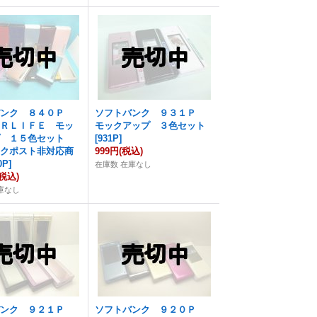
バンク ８４０Ｐ
ソフトバンク ９３１Ｐ
ＯＲＬＩＦＥ モッ
モックアップ ３色セット
プ １５色セット
[
931P
]
ックポスト非対応商
999円
(税込)
0P
]
在庫数 在庫なし
(税込)
庫なし
バンク ９２１Ｐ
ソフトバンク ９２０Ｐ