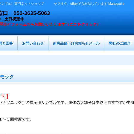
プル）専門ネットショップ ヤフオク、eBayでも出品しています Managed b
050-3635-5063
：00 土日祝定休
問合せフォームからお願いいたします（ここをクリック）
問と回答
お問い合わせ
新商品値下げお知らせメール
弊社のご紹介
モック
は？】
パナソニック）の展示用サンプルです。筐体の大部分は本物と同寸ですが中
１〜３回程度です。