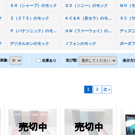
ＳＨ（シャープ）のモック
ＳＯ（ソニー）のモック
ク
Ｚ（ＺＴＥ）のモック
ＫＣ＆Ｋ（京セラ）のモック
ＳＣ（
Ｐ（パナソニック）のモック
ＨＷ（ファーウェイ）のモック
ディズ
ク
デジタルホンのモック
Ｊフォンのモック
ボーダ
画像
:
並び順
:
在庫あり
表示方
1
2
次
»