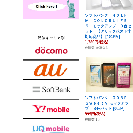
ソフトバンク ４０１Ｐ
Ｍ ＣＯＬＯＲＬＩＦＥ
５ モックアップ ８色セ
ット 【クリックポスト非
対応商品】
[
401PM
]
通信キャリア別
1,380円
(税込)
在庫数 在庫なし
ソフトバンク ００３Ｐ
Ｓｗｅｅｔｙ モックアッ
プ ３色セット
[
003P
]
999円
(税込)
在庫数 1点