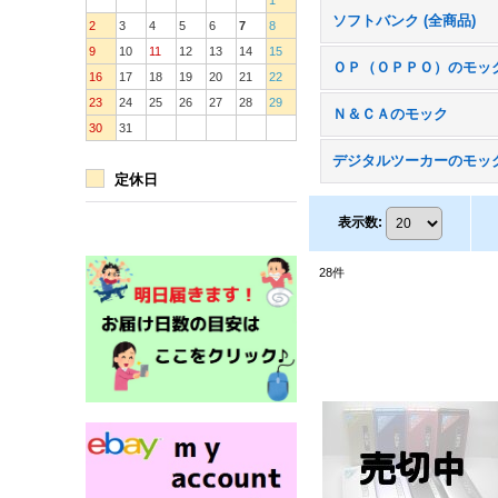
1
ソフトバンク (全商品)
2
3
4
5
6
7
8
9
10
11
12
13
14
15
ＯＰ（ＯＰＰＯ）のモッ
16
17
18
19
20
21
22
23
24
25
26
27
28
29
Ｎ＆ＣＡのモック
30
31
デジタルツーカーのモッ
定休日
表示数
:
28
件