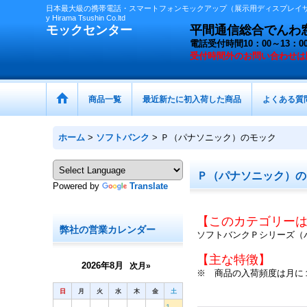
日本最大級の携帯電話・スマートフォンモックアップ（展示用ディスプレイサン
y Hirama Tsushin Co.ltd
モックセンター
平間通信総合でんわ窓口 
電話受付時間10：00～13
受付時間外の
お問い合わせは
商品一覧
最近新たに初入荷した商品
よくある質
ホーム
>
ソフトバンク
>
Ｐ（パナソニック）のモック
Ｐ（パナソニック）の
Powered by
Translate
【このカテゴリー
弊社の営業カレンダー
ソフトバンクＰシリーズ（
【主な特徴】
2026年8月
次月»
※ 商品の入荷頻度は月に
日
月
火
水
木
金
土