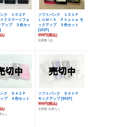
バンク １０２Ｐ
ソフトバンク １０１Ｐ
ロイドスマートフォ
ＬＵＭＩＸ Ｐｈｏｎｅ モ
クアップ ３色セッ
ックアップ ３色セット
]
[
101P
]
込)
999円
(税込)
点
在庫数 1点
バンク ９４２Ｐ
ソフトバンク ９４１Ｐ
アップ ４色セット
モックアップ
[
941P
]
999円
(税込)
込)
在庫数 在庫なし
庫なし