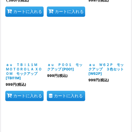
1,380
円
(税込)
999
円
(税込)
カートに入れる
カートに入れる
ａｕ ＴＢｉ１１Ｍ
ａｕ Ｐ００１ モッ
ａｕ Ｗ６２Ｐ モッ
ＭＯＴＯＲＯＬＡ ＸＯ
クアップ
[
P001
]
クアップ ３色セット
ＯＭ モックアップ
[
W62P
]
999
円
(税込)
[
TBI11M
]
999
円
(税込)
999
円
(税込)
カートに入れる
カートに入れる