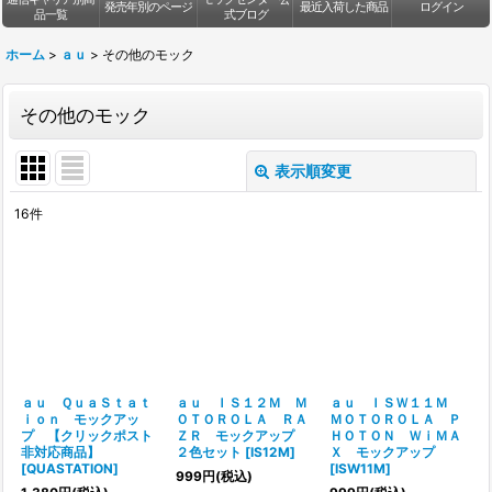
発売年別のページ
最近入荷した商品
ログイン
品一覧
式ブログ
ホーム
>
ａｕ
>
その他のモック
その他のモック
表示順変更
閉じる
16
件
表示数
:
並び順
:
絞り込む
ａｕ ＱｕａＳｔａｔ
ａｕ ＩＳ１２Ｍ Ｍ
ａｕ ＩＳＷ１１Ｍ
ｉｏｎ モックアッ
ＯＴＯＲＯＬＡ ＲＡ
ＭＯＴＯＲＯＬＡ Ｐ
プ 【クリックポスト
ＺＲ モックアップ
ＨＯＴＯＮ ＷｉＭＡ
非対応商品】
２色セット
[
IS12M
]
Ｘ モックアップ
[
QUASTATION
]
[
ISW11M
]
999
円
(税込)