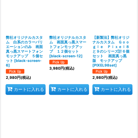
弊社オリジナルカスタ
弊社オリジナルカスタ
【新製法】弊社オリジ
ム 白系のカラーバリ
ム 画面真っ黒スマー
ナルカスタム Ｇｏｏ
エーションのみ 画面
トフォンモックアッ
ｇｌｅ Ｐｉｘｅｌ８
真っ黒スマートフォン
プ １２個セット
と９のシリーズ計６個
モックアップ ５個セ
[
black-screen-12
]
セット 画面真っ黒
ット
[
black-screen-
版 モックアップ
6
]
[
PIXEL98set
]
3,980
円
(税込)
2,980
円
(税込)
2,980
円
(税込)
カートに入れる
カートに入れる
カートに入れる