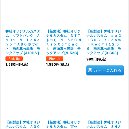
弊社オリジナルカスタ
【新製法】弊社オリジ
【新製法】弊社オリジ
ム ソフトバンク Ａ
ナルカスタム ＮＴＴ
ナルカスタム ａｕ Ｘ
１０１ＬＶ Ｌｅｎｏ
ドコモ ｄ－５２Ｃ ｄ
ＩＧ０３ Ｘｉａｏｍ
ｖｏ ＴＡＢ６ ホワイ
ｔａｂ Ｃｏｍｐａｃ
ｉ Ｒｅｄｍｉ１２ ５
ト 画面真っ黒版 モ
ｔ 画面真っ黒版 モ
Ｇ 画面真っ黒版 モ
ックアップ
[
A101LV
]
ックアップ
[
d-52C
]
ックアップ
[
XIG03
]
999
円
(税込)
1,580
円
(税込)
1,580
円
(税込)
カートに入れる
【新製法】弊社オリジ
【新製法】弊社オリジ
【新製法】弊社オリジ
ナルカスタム Ａ３０
ナルカスタム 京セ
ナルカスタム ＳＨＡ