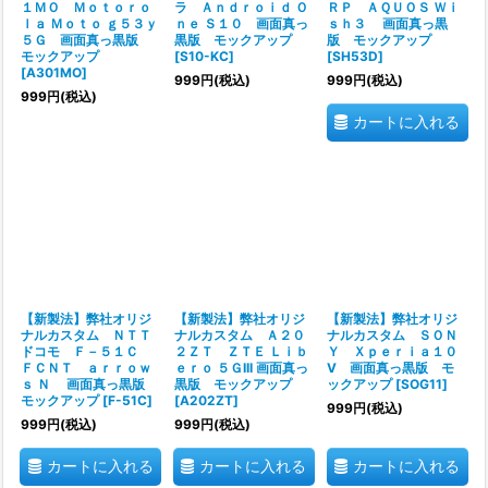
１ＭＯ Ｍｏｔｏｒｏ
ラ Ａｎｄｒｏｉｄ Ｏ
ＲＰ ＡＱＵＯＳ Ｗｉ
ｌａ Ｍｏｔｏ ｇ５３ｙ
ｎｅ Ｓ１０ 画面真っ
ｓｈ３ 画面真っ黒
５Ｇ 画面真っ黒版
黒版 モックアップ
版 モックアップ
モックアップ
[
S10-KC
]
[
SH53D
]
[
A301MO
]
999
円
(税込)
999
円
(税込)
999
円
(税込)
カートに入れる
【新製法】弊社オリジ
【新製法】弊社オリジ
【新製法】弊社オリジ
ナルカスタム ＮＴＴ
ナルカスタム Ａ２０
ナルカスタム ＳＯＮ
ドコモ Ｆ－５１Ｃ
２ＺＴ ＺＴＥ Ｌｉｂ
Ｙ Ｘｐｅｒｉａ１０
ＦＣＮＴ ａｒｒｏｗ
ｅｒｏ ５ＧIII 画面真っ
V 画面真っ黒版 モ
ｓ Ｎ 画面真っ黒版
黒版 モックアップ
ックアップ
[
SOG11
]
モックアップ
[
F-51C
]
[
A202ZT
]
999
円
(税込)
999
円
(税込)
999
円
(税込)
カートに入れる
カートに入れる
カートに入れる