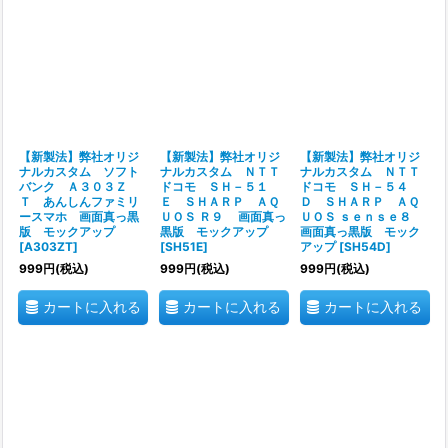
【新製法】弊社オリジ
【新製法】弊社オリジ
【新製法】弊社オリジ
ナルカスタム ソフト
ナルカスタム ＮＴＴ
ナルカスタム ＮＴＴ
バンク Ａ３０３Ｚ
ドコモ ＳＨ－５１
ドコモ ＳＨ－５４
Ｔ あんしんファミリ
Ｅ ＳＨＡＲＰ ＡＱ
Ｄ ＳＨＡＲＰ ＡＱ
ースマホ 画面真っ黒
ＵＯＳ Ｒ９ 画面真っ
ＵＯＳ ｓｅｎｓｅ８
版 モックアップ
黒版 モックアップ
画面真っ黒版 モック
[
A303ZT
]
[
SH51E
]
アップ
[
SH54D
]
999
円
(税込)
999
円
(税込)
999
円
(税込)
カートに入れる
カートに入れる
カートに入れる