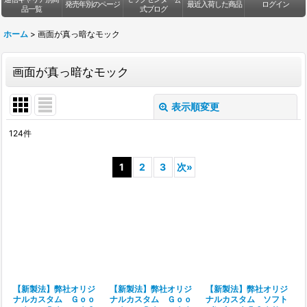
発売年別のページ
最近入荷した商品
ログイン
品一覧
式ブログ
ホーム
>
画面が真っ暗なモック
画面が真っ暗なモック
表示順変更
閉じる
124
件
表示数
:
1
2
3
次
»
並び順
:
絞り込む
【新製法】弊社オリジ
【新製法】弊社オリジ
【新製法】弊社オリジ
ナルカスタム Ｇｏｏ
ナルカスタム Ｇｏｏ
ナルカスタム ソフト