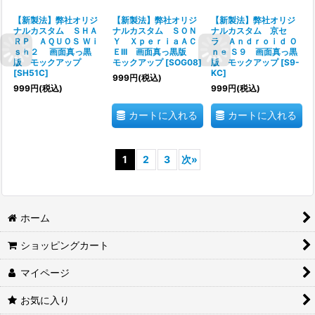
【新製法】弊社オリジ
【新製法】弊社オリジ
【新製法】弊社オリジ
ナルカスタム ＳＨＡ
ナルカスタム ＳＯＮ
ナルカスタム 京セ
ＲＰ ＡＱＵＯＳ Ｗｉ
Ｙ ＸｐｅｒｉａＡＣ
ラ Ａｎｄｒｏｉｄ Ｏ
ｓｈ２ 画面真っ黒
ＥIII 画面真っ黒版
ｎｅ Ｓ９ 画面真っ黒
版 モックアップ
モックアップ
[
SOG08
]
版 モックアップ
[
S9-
[
SH51C
]
KC
]
999
円
(税込)
999
円
(税込)
999
円
(税込)
カートに入れる
カートに入れる
1
2
3
次
»
ホーム
ショッピングカート
マイページ
お気に入り