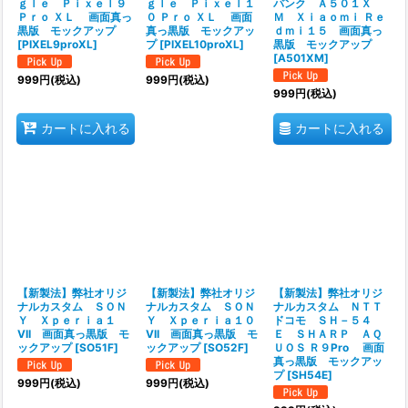
ｇｌｅ Ｐｉｘｅｌ９
ｇｌｅ Ｐｉｘｅｌ１
バンク Ａ５０１Ｘ
Ｐｒｏ ＸＬ 画面真っ
０ Ｐｒｏ ＸＬ 画面
Ｍ Ｘｉａｏｍｉ Ｒｅ
黒版 モックアップ
真っ黒版 モックアッ
ｄｍｉ１５ 画面真っ
[
PIXEL9proXL
]
プ
[
PIXEL10proXL
]
黒版 モックアップ
[
A501XM
]
999
円
(税込)
999
円
(税込)
999
円
(税込)
カートに入れる
カートに入れる
【新製法】弊社オリジ
【新製法】弊社オリジ
【新製法】弊社オリジ
ナルカスタム ＳＯＮ
ナルカスタム ＳＯＮ
ナルカスタム ＮＴＴ
Ｙ Ｘｐｅｒｉａ１
Ｙ Ｘｐｅｒｉａ１０
ドコモ ＳＨ－５４
VII 画面真っ黒版 モ
VII 画面真っ黒版 モ
Ｅ ＳＨＡＲＰ ＡＱ
ックアップ
[
SO51F
]
ックアップ
[
SO52F
]
ＵＯＳ Ｒ９Pro 画面
真っ黒版 モックアッ
プ
[
SH54E
]
999
円
(税込)
999
円
(税込)