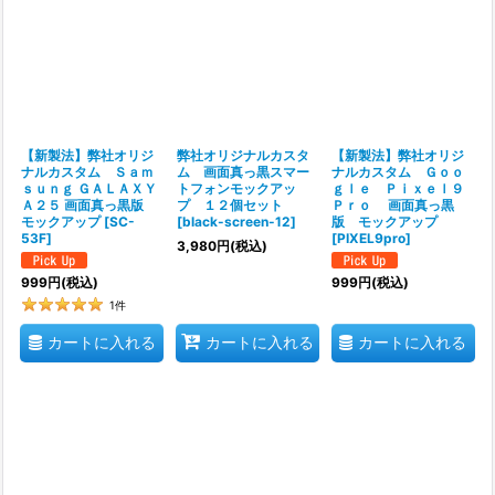
【新製法】弊社オリジ
弊社オリジナルカスタ
【新製法】弊社オリジ
ナルカスタム Ｓａｍ
ム 画面真っ黒スマー
ナルカスタム Ｇｏｏ
ｓｕｎｇ ＧＡＬＡＸＹ
トフォンモックアッ
ｇｌｅ Ｐｉｘｅｌ９
Ａ２５ 画面真っ黒版
プ １２個セット
Ｐｒｏ 画面真っ黒
モックアップ
[
SC-
[
black-screen-12
]
版 モックアップ
53F
]
[
PIXEL9pro
]
3,980
円
(税込)
999
円
(税込)
999
円
(税込)
1
件
カートに入れる
カートに入れる
カートに入れる