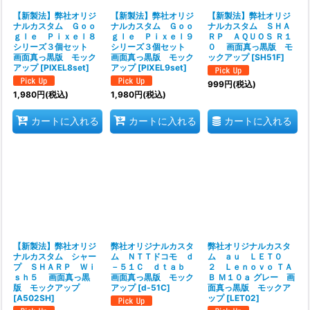
【新製法】弊社オリジ
【新製法】弊社オリジ
【新製法】弊社オリジ
ナルカスタム Ｇｏｏ
ナルカスタム Ｇｏｏ
ナルカスタム ＳＨＡ
ｇｌｅ Ｐｉｘｅｌ８
ｇｌｅ Ｐｉｘｅｌ９
ＲＰ ＡＱＵＯＳ Ｒ１
シリーズ３個セット
シリーズ３個セット
０ 画面真っ黒版 モ
画面真っ黒版 モック
画面真っ黒版 モック
ックアップ
[
SH51F
]
アップ
[
PIXEL8set
]
アップ
[
PIXEL9set
]
999
円
(税込)
1,980
円
(税込)
1,980
円
(税込)
カートに入れる
カートに入れる
カートに入れる
【新製法】弊社オリジ
弊社オリジナルカスタ
弊社オリジナルカスタ
ナルカスタム シャー
ム ＮＴＴドコモ ｄ
ム ａｕ ＬＥＴ０
プ ＳＨＡＲＰ Ｗｉ
－５１Ｃ ｄｔａｂ
２ Ｌｅｎｏｖｏ ＴＡ
ｓｈ５ 画面真っ黒
画面真っ黒版 モック
Ｂ Ｍ１０ａ グレー 画
版 モックアップ
アップ
[
d-51C
]
面真っ黒版 モックア
[
A502SH
]
ップ
[
LET02
]