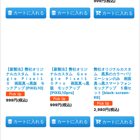
999
円
(税込)
カートに入れる
カートに入れる
カートに入れる
【新製法】弊社オリジ
【新製法】弊社オリジ
弊社オリジナルカスタ
ナルカスタム Ｇｏｏ
ナルカスタム Ｇｏｏ
ム 黒系のカラーバリ
ｇｌｅ Ｐｉｘｅｌ１
ｇｌｅ Ｐｉｘｅｌ１
エーションのみ 画面
０ 画面真っ黒版 モ
０ Ｐｒｏ 画面真っ黒
真っ黒スマートフォン
ックアップ
[
PIXEL10
]
版 モックアップ
モックアップ ５個セ
[
PIXEL10pro
]
ット
[
black-screen-
K6
]
999
円
(税込)
999
円
(税込)
2,980
円
(税込)
カートに入れる
カートに入れる
カートに入れる