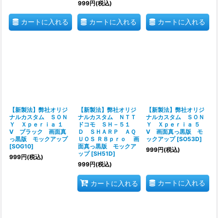
999
円
(税込)
カートに入れる
カートに入れる
カートに入れる
【新製法】弊社オリジ
【新製法】弊社オリジ
【新製法】弊社オリジ
ナルカスタム ＳＯＮ
ナルカスタム ＮＴＴ
ナルカスタム ＳＯＮ
Ｙ Ｘｐｅｒｉａ １
ドコモ ＳＨ－５１
Ｙ Ｘｐｅｒｉａ ５
V ブラック 画面真
Ｄ ＳＨＡＲＰ ＡＱ
V 画面真っ黒版 モ
っ黒版 モックアップ
ＵＯＳ Ｒ８ｐｒｏ 画
ックアップ
[
SO53D
]
[
SOG10
]
面真っ黒版 モックア
999
円
(税込)
ップ
[
SH51D
]
999
円
(税込)
999
円
(税込)
カートに入れる
カートに入れる