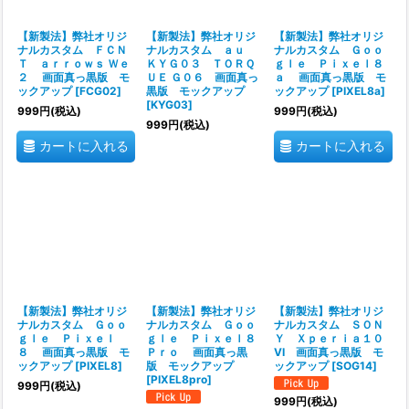
【新製法】弊社オリジ
【新製法】弊社オリジ
【新製法】弊社オリジ
ナルカスタム ＦＣＮ
ナルカスタム ａｕ
ナルカスタム Ｇｏｏ
Ｔ ａｒｒｏｗｓ Ｗｅ
ＫＹＧ０３ ＴＯＲＱ
ｇｌｅ Ｐｉｘｅｌ８
２ 画面真っ黒版 モ
ＵＥ Ｇ０６ 画面真っ
ａ 画面真っ黒版 モ
ックアップ
[
FCG02
]
黒版 モックアップ
ックアップ
[
PIXEL8a
]
[
KYG03
]
999
円
(税込)
999
円
(税込)
999
円
(税込)
カートに入れる
カートに入れる
【新製法】弊社オリジ
【新製法】弊社オリジ
【新製法】弊社オリジ
ナルカスタム Ｇｏｏ
ナルカスタム Ｇｏｏ
ナルカスタム ＳＯＮ
ｇｌｅ Ｐｉｘｅｌ
ｇｌｅ Ｐｉｘｅｌ８
Ｙ Ｘｐｅｒｉａ１０
８ 画面真っ黒版 モ
Ｐｒｏ 画面真っ黒
VI 画面真っ黒版 モ
ックアップ
[
PIXEL8
]
版 モックアップ
ックアップ
[
SOG14
]
[
PIXEL8pro
]
999
円
(税込)
999
円
(税込)