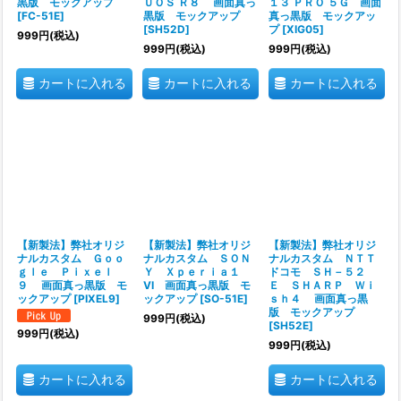
黒版 モックアップ
ＵＯＳ Ｒ８ 画面真っ
１３ ＰＲＯ ５Ｇ 画面
[
FC-51E
]
黒版 モックアップ
真っ黒版 モックアッ
[
SH52D
]
プ
[
XIG05
]
999
円
(税込)
999
円
(税込)
999
円
(税込)
カートに入れる
カートに入れる
カートに入れる
【新製法】弊社オリジ
【新製法】弊社オリジ
【新製法】弊社オリジ
ナルカスタム Ｇｏｏ
ナルカスタム ＳＯＮ
ナルカスタム ＮＴＴ
ｇｌｅ Ｐｉｘｅｌ
Ｙ Ｘｐｅｒｉａ１
ドコモ ＳＨ－５２
９ 画面真っ黒版 モ
VI 画面真っ黒版 モ
Ｅ ＳＨＡＲＰ Ｗｉ
ックアップ
[
PIXEL9
]
ックアップ
[
SO-51E
]
ｓｈ４ 画面真っ黒
版 モックアップ
999
円
(税込)
[
SH52E
]
999
円
(税込)
999
円
(税込)
カートに入れる
カートに入れる