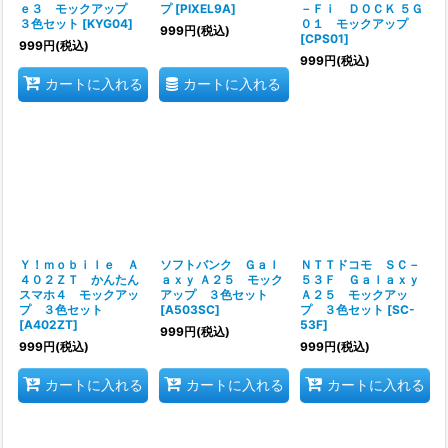
ｅ３ モックアップ
プ
[
PIXEL9A
]
－Ｆｉ ＤＯＣＫ ５Ｇ
３色セット
[
KYG04
]
０１ モックアップ
999
円
(税込)
[
CPS01
]
999
円
(税込)
999
円
(税込)
カートに入れる
カートに入れる
Ｙ！ｍｏｂｉｌｅ Ａ
ソフトバンク Ｇａｌ
ＮＴＴドコモ ＳＣ－
４０２ＺＴ かんたん
ａｘｙ Ａ２５ モック
５３Ｆ Ｇａｌａｘｙ
スマホ４ モックアッ
アップ ３色セット
Ａ２５ モックアッ
プ ３色セット
[
A503SC
]
プ ３色セット
[
SC-
[
A402ZT
]
53F
]
999
円
(税込)
999
円
(税込)
999
円
(税込)
カートに入れる
カートに入れる
カートに入れる