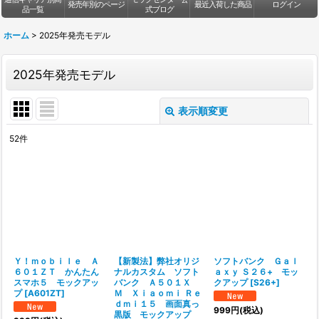
発売年別のページ
最近入荷した商品
ログイン
品一覧
式ブログ
ホーム
>
2025年発売モデル
2025年発売モデル
表示順変更
閉じる
52
件
表示数
:
並び順
:
絞り込む
Ｙ！ｍｏｂｉｌｅ Ａ
【新製法】弊社オリジ
ソフトバンク Ｇａｌ
６０１ＺＴ かんたん
ナルカスタム ソフト
ａｘｙ Ｓ２６+ モッ
スマホ５ モックアッ
バンク Ａ５０１Ｘ
クアップ
[
S26+
]
プ
[
A601ZT
]
Ｍ Ｘｉａｏｍｉ Ｒｅ
ｄｍｉ１５ 画面真っ
999
円
(税込)
黒版 モックアップ