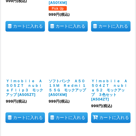
999
円
(税込)
[
A501XM
]
999
円
(税込)
カートに入れる
カートに入れる
カートに入れる
Ｙ！ｍｏｂｉｌｅ Ａ
ソフトバンク Ａ５０
Ｙ！ｍｏｂｉｌｅ Ａ
５０５ＺＴ ｎｕｂｉ
１ＸＭ Ｒｅｄｍｉ １
５０４ＺＴ ｎｕｂｉ
ａ Ｆｌｉｐ３ モック
５ ５Ｇ モックアップ
ａ Ｓ２ モックアッ
アップ
[
A505ZT
]
[
A501XM
]
プ ３色セット
[
A504ZT
]
999
円
(税込)
999
円
(税込)
999
円
(税込)
カートに入れる
カートに入れる
カートに入れる