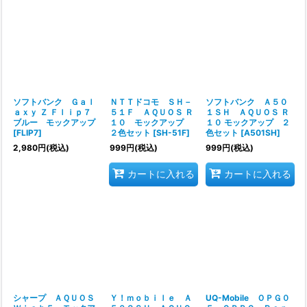
ソフトバンク Ｇａｌ
ＮＴＴドコモ ＳＨ－
ソフトバンク Ａ５０
ａｘｙ Ｚ Ｆｌｉｐ７
５１Ｆ ＡＱＵＯＳ Ｒ
１ＳＨ ＡＱＵＯＳ Ｒ
ブルー モックアップ
１０ モックアップ
１０ モックアップ ２
[
FLIP7
]
２色セット
[
SH-51F
]
色セット
[
A501SH
]
2,980
円
(税込)
999
円
(税込)
999
円
(税込)
カートに入れる
カートに入れる
シャープ ＡＱＵＯＳ
Ｙ！ｍｏｂｉｌｅ Ａ
UQ-Mobile ＯＰＧ０