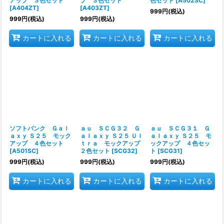
アップ ３色セット
プ ３色セット
色セット
[
A502SC
]
[
A404ZT
]
[
A403ZT
]
999
円
(税込)
999
円
(税込)
999
円
(税込)
カートに入れる
カートに入れる
カートに入れる
ソフトバンク Ｇａｌ
ａｕ ＳＣＧ３２ Ｇ
ａｕ ＳＣＧ３１ Ｇ
ａｘｙ Ｓ２５ モック
ａｌａｘｙ Ｓ２５ Ｕｌ
ａｌａｘｙ Ｓ２５ モ
アップ ４色セット
ｔｒａ モックアップ
ックアップ ４色セッ
[
A501SC
]
２色セット
[
SCG32
]
ト
[
SCG31
]
999
円
(税込)
999
円
(税込)
999
円
(税込)
カートに入れる
カートに入れる
カートに入れる