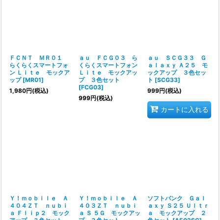
ＦＣＮＴ ＭＲ０１
ａｕ ＦＣＧ０３ ら
ａｕ ＳＣＧ３３ Ｇ
らくらくスマートフォ
くらくスマートフォン
ａｌａｘｙ Ａ２５ モ
ン Ｌｉｔｅ モックア
Ｌｉｔｅ モックアッ
ックアップ ３色セッ
ップ
[
MR01
]
プ ３色セット
ト
[
SCG33
]
[
FCG03
]
1,980
円
(税込)
999
円
(税込)
999
円
(税込)
カートに入れる
Ｙ！ｍｏｂｉｌｅ Ａ
Ｙ！ｍｏｂｉｌｅ Ａ
ソフトバンク Ｇａｌ
４０４ＺＴ ｎｕｂｉ
４０３ＺＴ ｎｕｂｉ
ａｘｙ Ｓ２５ Ｕｌｔｒ
ａ Ｆｌｉｐ２ モック
ａ Ｓ ５Ｇ モックアッ
ａ モックアップ ２