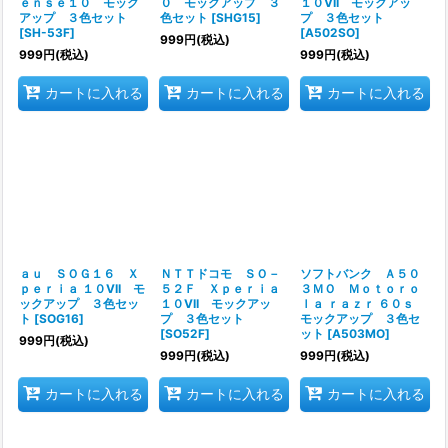
ｅｎｓｅ１０ モック
０ モックアップ ３
１０VII モックアッ
アップ ３色セット
色セット
[
SHG15
]
プ ３色セット
[
SH-53F
]
[
A502SO
]
999
円
(税込)
999
円
(税込)
999
円
(税込)
カートに入れる
カートに入れる
カートに入れる
ａｕ ＳＯＧ１６ Ｘ
ＮＴＴドコモ ＳＯ－
ソフトバンク Ａ５０
ｐｅｒｉａ １０VII モ
５２Ｆ Ｘｐｅｒｉａ
３ＭＯ Ｍｏｔｏｒｏ
ックアップ ３色セッ
１０VII モックアッ
ｌａ ｒａｚｒ ６０ｓ
ト
[
SOG16
]
プ ３色セット
モックアップ ３色セ
[
SO52F
]
ット
[
A503MO
]
999
円
(税込)
999
円
(税込)
999
円
(税込)
カートに入れる
カートに入れる
カートに入れる