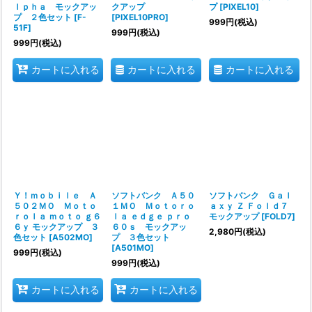
ｌｐｈａ モックアッ
クアップ
プ
[
PIXEL10
]
プ ２色セット
[
F-
[
PIXEL10PRO
]
999
円
(税込)
51F
]
999
円
(税込)
999
円
(税込)
カートに入れる
カートに入れる
カートに入れる
Ｙ！ｍｏｂｉｌｅ Ａ
ソフトバンク Ａ５０
ソフトバンク Ｇａｌ
５０２ＭＯ Ｍｏｔｏ
１ＭＯ Ｍｏｔｏｒｏ
ａｘｙ Ｚ Ｆｏｌｄ７
ｒｏｌａ ｍｏｔｏ ｇ６
ｌａ ｅｄｇｅ ｐｒｏ
モックアップ
[
FOLD7
]
６ｙ モックアップ ３
６０ｓ モックアッ
2,980
円
(税込)
色セット
[
A502MO
]
プ ３色セット
[
A501MO
]
999
円
(税込)
999
円
(税込)
カートに入れる
カートに入れる