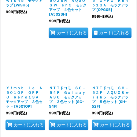
Ｗｉｓｈ５ モックア
５０２ＳＨ ＡＱＵＯ
５ ＯＰＰＯ Ｒｅｎ
ップ
[
WISH5
]
Ｓ Ｗｉｓｈ５ モック
ｏ１３Ａ モックアッ
アップ ４色セット
プ
[
OPG05
]
999
円
(税込)
[
A502SH
]
999
円
(税込)
999
円
(税込)
カートに入れる
カートに入れる
Ｙ！ｍｏｂｉｌｅ Ａ
ＮＴＴドコモ ＳＣ－
ＮＴＴドコモ ＳＨ－
５０１ＯＰ ＯＰＰ
５４Ｆ Ｇａｌａｘｙ
５２Ｆ ＡＱＵＯＳ ｗ
Ｏ Ｒｅｎｏ１３Ａ
Ａ３６ モックアッ
ｉｓｈ５ モックアッ
モックアップ ３色セ
プ ３色セット
[
SC-
プ ５色セット
[
SH-
ット
[
A501OP
]
54F
]
52F
]
999
円
(税込)
999
円
(税込)
999
円
(税込)
カートに入れる
カートに入れる
カートに入れる