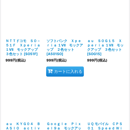
ＮＴＴドコモ ＳＯ－
ソフトバンク Ｘｐｅ
ａｕ ＳＯＧ１５ Ｘ
５１Ｆ Ｘｐｅｒｉａ
ｒｉａ １VII モックア
ｐｅｒｉａ １VII モッ
１VII モックアップ
ップ ２色セット
クアップ ３色セット
３色セット
[
SO51F
]
[
A501SO
]
[
SOG15
]
999
円
(税込)
999
円
(税込)
999
円
(税込)
カートに入れる
ａｕ ＫＹＧ０４ Ｂ
Ｇｏｏｇｌｅ Ｐｉｘ
ＵＱ モバイル ＣＰＳ
ＡＳＩＯ ａｃｔｉｖ
ｅｌ９ａ モックアッ
０１ Ｓｐｅｅｄ Ｗｉ