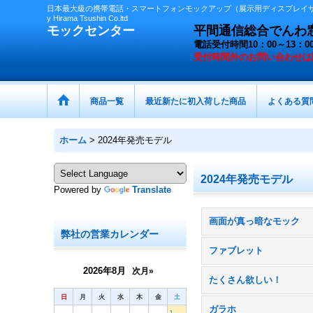
日本最大級の携帯電話・スマートフォンモックアップ（展示用ディスプレイサン
y Hirama Tsushin Co.ltd
モックセンター
平間通信総合でんわ窓口 
電話受付時間10：00～13
受付時間外の
お問い合わせは
商品一覧
最近新たに初入荷した商品
よくある質
ホーム
>
2024年発売モデル
2024年発売モデル
Powered by
Translate
画面が真っ暗なモック
弊社の営業カレンダー
ファブレット
2026年8月
次月»
たくさん欲しい！
日
月
火
水
木
金
土
ガラホ