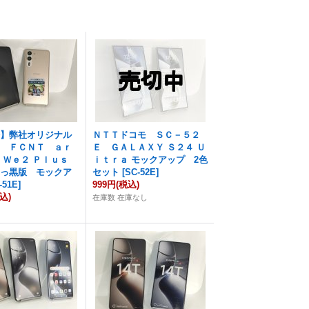
法】弊社オリジナル
ＮＴＴドコモ ＳＣ－５２
ム ＦＣＮＴ ａｒ
Ｅ ＧＡＬＡＸＹ Ｓ２４ Ｕ
 Ｗｅ２ Ｐｌｕｓ
ｉｔｒａ モックアップ 2色
っ黒版 モックア
セット
[
SC-52E
]
-51E
]
999円
(税込)
込)
在庫数 在庫なし