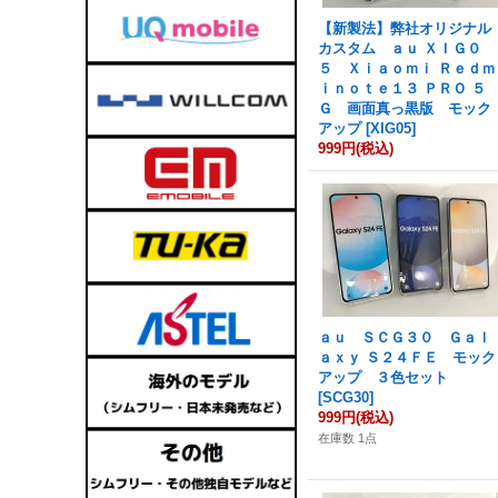
【新製法】弊社オリジナル
カスタム ａｕ ＸＩＧ０
５ Ｘｉａｏｍｉ Ｒｅｄｍ
ｉｎｏｔｅ１３ ＰＲＯ ５
Ｇ 画面真っ黒版 モック
アップ
[
XIG05
]
999円
(税込)
ａｕ ＳＣＧ３０ Ｇａｌ
ａｘｙ Ｓ２４ＦＥ モック
アップ ３色セット
[
SCG30
]
999円
(税込)
在庫数 1点