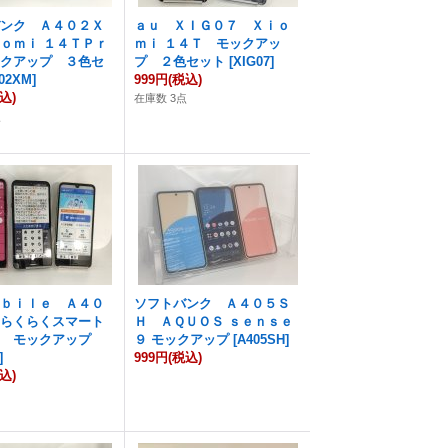
バンク Ａ４０２Ｘ
ａｕ ＸＩＧ０７ Ｘｉｏ
ｏｍｉ １４ＴＰｒ
ｍｉ １４Ｔ モックアッ
ックアップ ３色セ
プ ２色セット
[
XIG07
]
02XM
]
999円
(税込)
込)
在庫数 3点
点
ｏｂｉｌｅ Ａ４０
ソフトバンク Ａ４０５Ｓ
 らくらくスマート
Ｈ ＡＱＵＯＳ ｓｅｎｓｅ
ａ モックアップ
９ モックアップ
[
A405SH
]
]
999円
(税込)
込)