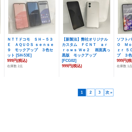
ＮＴＴドコモ ＳＨ－５３
【新製法】弊社オリジナル
ソフト
Ｅ ＡＱＵＯＳ ｓｅｎｓｅ
カスタム ＦＣＮＴ ａｒ
Ｏ Ｍｏ
９ モックアップ ３色セ
ｒｏｗｓ Ｗｅ２ 画面真っ
ｚｒ ５
ット
[
SH-53E
]
黒版 モックアップ
プ ３
999円
(税込)
[
FCG02
]
999円
(税
999円
(税込)
在庫数 2点
在庫数 1
1
2
3
次
»