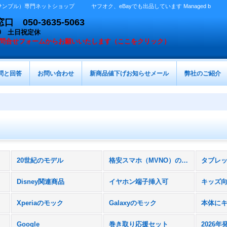
プル）専門ネットショップ ヤフオク、eBayでも出品しています Managed b
050-3635-5063
：00 土日祝定休
問合せフォームからお願いいたします（ここをクリック）
問と回答
お問い合わせ
新商品値下げお知らせメール
弊社のご紹介
20世紀のモデル
格安スマホ（MVNO）のスマホ
Disney関連商品
イヤホン端子挿入可
キッズ
Xperiaのモック
Galaxyのモック
Google
巻き取り応援セット
2026