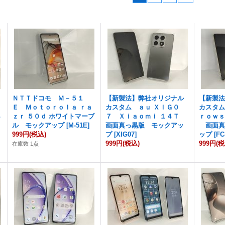
ＮＴＴドコモ Ｍ－５１
【新製法】弊社オリジナル
【新製
Ｅ Ｍｏｔｏｒｏｌａ ｒａ
カスタム ａｕ ＸＩＧ０
カスタ
４
ｚｒ ５０ｄ ホワイトマーブ
７ Ｘｉａｏｍｉ １４Ｔ
ｒｏｗｓ
ル モックアップ
[
M-51E
]
画面真っ黒版 モックアッ
画面真
999円
(税込)
プ
[
XIG07
]
ップ
[
FC
999円
(税込)
999円
(税
在庫数 1点