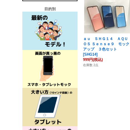
目的別
ａｕ ＳＨＧ１４ ＡＱＵ
ＯＳ Ｓｅｎｓｅ９ モック
アップ ３色セット
[
SHG14
]
999円
(税込)
在庫数 2点