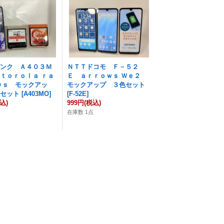
バンク Ａ４０３Ｍ
ＮＴＴドコモ Ｆ－５２
ｔｏｒｏｌａ ｒａ
Ｅ ａｒｒｏｗｓ Ｗｅ２
０ｓ モックアッ
モックアップ ３色セット
色セット
[
A403MO
]
[
F-52E
]
込)
999円
(税込)
点
在庫数 1点