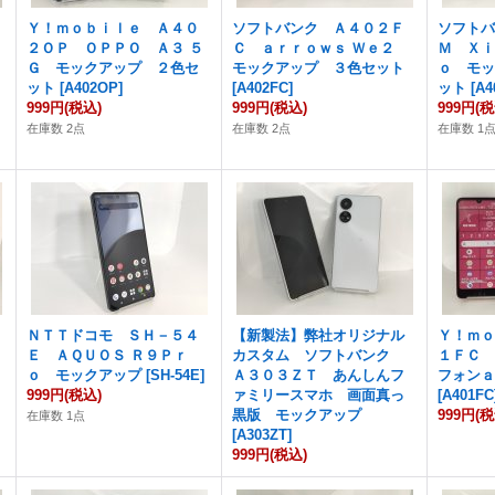
Ｙ！ｍｏｂｉｌｅ Ａ４０
ソフトバンク Ａ４０２Ｆ
ソフト
２ＯＰ ＯＰＰＯ Ａ３ ５
Ｃ ａｒｒｏｗｓ Ｗｅ２
Ｍ Ｘｉ
Ｇ モックアップ ２色セ
モックアップ ３色セット
ｏ モ
ット
[
A402OP
]
[
A402FC
]
ット
[
A4
999円
(税込)
999円
(税込)
999円
(税
在庫数 2点
在庫数 2点
在庫数 1
ＮＴＴドコモ ＳＨ－５４
【新製法】弊社オリジナル
Ｙ！ｍ
Ｅ ＡＱＵＯＳ Ｒ９Ｐｒ
カスタム ソフトバンク
１ＦＣ
ｏ モックアップ
[
SH-54E
]
Ａ３０３ＺＴ あんしんフ
フォン
999円
(税込)
ァミリースマホ 画面真っ
[
A401FC
黒版 モックアップ
999円
(税
在庫数 1点
[
A303ZT
]
999円
(税込)