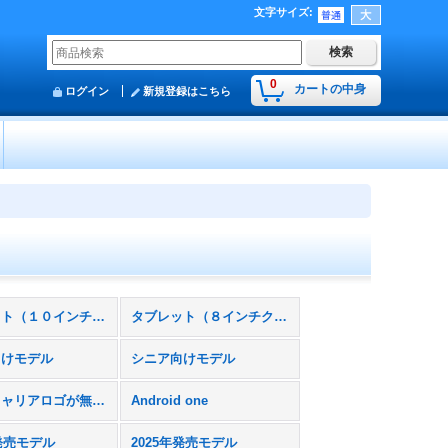
文字サイズ
:
0
カートの中身
ログイン
新規登録はこちら
タブレット（１０インチクラス）
タブレット（８インチクラス）
向けモデル
シニア向けモデル
本体にキャリアロゴが無いスマホモック
Android one
年発売モデル
2025年発売モデル