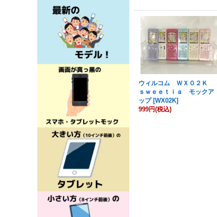
ウィルコム ＷＸ０２Ｋ
ｓｗｅｅｔｉａ モックア
ップ
[
WX02K
]
999円
(税込)