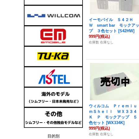
イーモバイル Ｓ４２Ｈ
Ｗ smart bar モックア
プ ３色セット
[
S42HW
]
999円
(税込)
在庫数 在庫なし
ウィルコム Ｐｒｅｍｉｕ
ｍＳｈｅｌｌ ＷＸ３３４
Ｋ Ｐ モックアップ ５
色セット
[
WX334K
]
999円
(税込)
在庫数 在庫なし
目的別