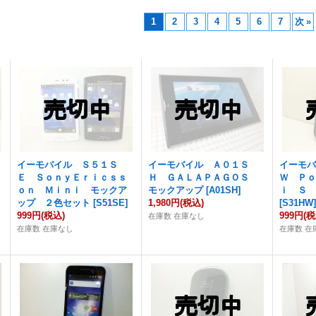
1
2
3
4
5
6
7
次
»
イーモバイル Ｓ５１Ｓ
イーモバイル Ａ０１Ｓ
イーモ
Ｅ ＳｏｎｙＥｒｉｃｓｓ
Ｈ ＧＡＬＡＰＡＧＯＳ
Ｗ Ｐ
ｏｎ Ｍｉｎｉ モックア
モックアップ
[
A01SH
]
ｉ Ｓ
ップ ２色セット
[
S51SE
]
1,980円
(税込)
[
S31HW
999円
(税込)
999円
(税
在庫数 在庫なし
在庫数 在庫なし
在庫数 在