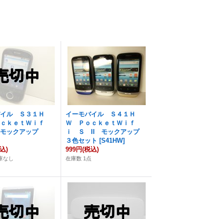
バイル Ｓ３１Ｈ
イーモバイル Ｓ４１Ｈ
ｏｃｋｅｔＷｉｆ
Ｗ ＰｏｃｋｅｔＷｉｆ
 モックアップ
ｉ Ｓ II モックアップ
]
３色セット
[
S41HW
]
込)
999円
(税込)
庫なし
在庫数 1点