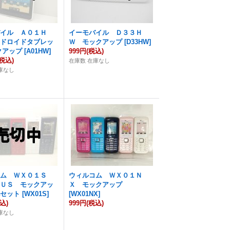
バイル Ａ０１Ｈ
イーモバイル Ｄ３３Ｈ
ンドロイドタブレッ
Ｗ モックアップ
[
D33HW
]
クアップ
[
A01HW
]
999円
(税込)
(税込)
在庫数 在庫なし
庫なし
コム ＷＸ０１Ｓ
ウィルコム ＷＸ０１Ｎ
ＩＵＳ モックアッ
Ｘ モックアップ
色セット
[
WX01S
]
[
WX01NX
]
込)
999円
(税込)
庫なし