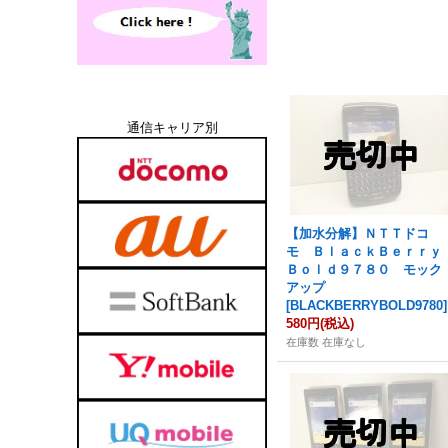
通信キャリア別
【加水分解】ＮＴＴドコ
モ ＢｌａｃｋＢｅｒｒｙ
Ｂｏｌｄ９７８０ モック
アップ
[
BLACKBERRYBOLD9780
]
580円
(税込)
在庫数 在庫なし