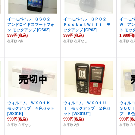
イーモバイル ＧＳ０２
イーモバイル ＧＰ０２
イーモ
ッ
アンドロイドスマートフォ
ＰｏｃｋｅｔＷｉｆｉ モ
Ｗ ア
ン モックアップ
[
GS02
]
ックアップ
[
GP02
]
ト モッ
999円
(税込)
999円
(税込)
1,980円
在庫数 2点
在庫数 在庫なし
在庫数 在
ウィルコム ＷＸ０１Ｋ
ウィルコム ＷＸ０１Ｕ
ウィル
モックアップ ４色セット
Ｔ モックアップ ２色セ
ＳＯＣ
[
WX01K
]
ット
[
WX01UT
]
プ ５
999円
(税込)
999円
(税込)
999円
(税
在庫数 在庫なし
在庫数 2点
在庫数 在