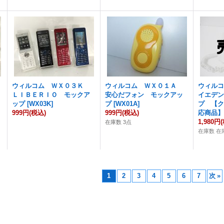
ウィルコム ＷＸ０３Ｋ
ウィルコム ＷＸ０１Ａ
ウィル
ＬＩＢＥＲＩＯ モックア
安心だフォン モックアッ
イエデ
ップ
[
WX03K
]
プ
[
WX01A
]
プ 【
999円
(税込)
999円
(税込)
応商品
1,980円
在庫数 3点
在庫数 在
1
2
3
4
5
6
7
次
»