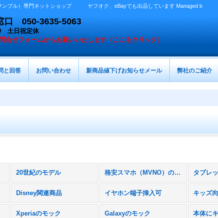
プル）専門ネットショップ ヤフオク、eBayでも出品しています Managed b
050-3635-5063
：00 土日祝定休
問合せフォームからお願いいたします（ここをクリック）
問と回答
お問い合わせ
新商品値下げお知らせメール
弊社のご紹介
20世紀のモデル
格安スマホ（MVNO）のスマホ
Disney関連商品
イヤホン端子挿入可
キッズ
Xperiaのモック
Galaxyのモック