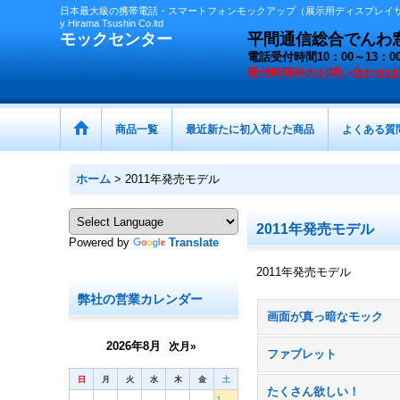
日本最大級の携帯電話・スマートフォンモックアップ（展示用ディスプレイサン
y Hirama Tsushin Co.ltd
モックセンター
平間通信総合でんわ窓口 
電話受付時間10：00～13
受付時間外の
お問い合わせは
商品一覧
最近新たに初入荷した商品
よくある質
ホーム
>
2011年発売モデル
2011年発売モデル
Powered by
Translate
2011年発売モデル
弊社の営業カレンダー
画面が真っ暗なモック
2026年8月
次月»
ファブレット
日
月
火
水
木
金
土
たくさん欲しい！