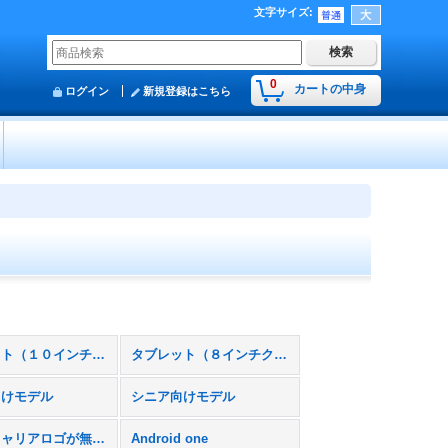
文字サイズ
:
0
カートの中身
ログイン
新規登録はこちら
タブレット（１０インチクラス）
タブレット（８インチクラス）
向けモデル
シニア向けモデル
本体にキャリアロゴが無いスマホモック
Android one