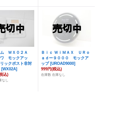
コム ＷＸ０２Ａ
Ｂｉｃ ＷｉＭＡＸ ＵＲｏ
ンワ モックアッ
ａｄー９０００ モックア
クリックポスト非対
ップ
[
UROAD9000
]
】
[
WX02A
]
999円
(税込)
(税込)
在庫数 在庫なし
庫なし