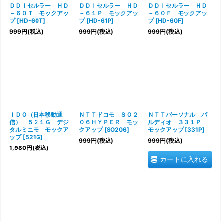
ＤＤＩセルラー ＨＤ
ＤＤＩセルラー ＨＤ
ＤＤＩセルラー ＨＤ
－６０Ｔ モックアッ
－６１Ｐ モックアッ
－６０Ｆ モックアッ
プ
[
HD-60T
]
プ
[
HD-61P
]
プ
[
HD-60F
]
999
円
(税込)
999
円
(税込)
999
円
(税込)
ＩＤＯ（日本移動通
ＮＴＴドコモ ＳＯ２
ＮＴＴパーソナル パ
信） ５２１Ｇ デジ
０６ＨＹＰＥＲ モッ
ルディオ ３３１Ｐ
タルミニモ モックア
クアップ
[
SO206
]
モックアップ
[
331P
]
ップ
[
521G
]
999
円
(税込)
999
円
(税込)
1,980
円
(税込)
カートに入れる