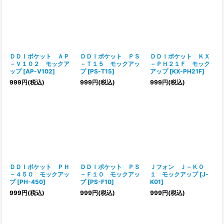
ＤＤＩポケット ＡＰ
ＤＤＩポケット ＰＳ
ＤＤＩポケット ＫＸ
－Ｖ１０２ モックア
－Ｔ１５ モックアッ
－ＰＨ２１Ｆ モック
ップ
[
AP-V102
]
プ
[
PS-T15
]
アップ
[
KX-PH21F
]
999
円
(税込)
999
円
(税込)
999
円
(税込)
ＤＤＩポケット ＰＨ
ＤＤＩポケット ＰＳ
Ｊフォン Ｊ－Ｋ０
－４５０ モックアッ
－Ｆ１０ モックアッ
１ モックアップ
[
J-
プ
[
PH-450
]
プ
[
PS-F10
]
K01
]
999
円
(税込)
999
円
(税込)
999
円
(税込)