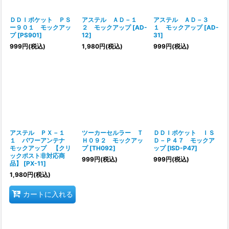
ＤＤＩポケット ＰＳ
アステル ＡＤ－１
アステル ＡＤ－３
ー９０１ モックアッ
２ モックアップ
[
AD-
１ モックアップ
[
AD-
プ
[
PS901
]
12
]
31
]
999
円
(税込)
1,980
円
(税込)
999
円
(税込)
アステル ＰＸ－１
ツーカーセルラー Ｔ
ＤＤＩポケット ＩＳ
１ パワーアンテナ
Ｈ０９２ モックアッ
Ｄ－Ｐ４７ モックア
モックアップ 【クリ
プ
[
TH092
]
ップ
[
ISD-P47
]
ックポスト非対応商
999
円
(税込)
999
円
(税込)
品】
[
PX-11
]
1,980
円
(税込)
カートに入れる