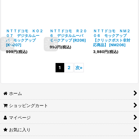
ＮＴＴドコモ ＫＯ２
ＮＴＴドコモ Ｒ２０
ＮＴＴドコモ ＮＭ２
０７ デジタルムー
６ デジタルムーバ
０６ モックアップ
バ モックアップ
モックアップ
[
R206
]
【クリックポスト非対
[
KO207
]
応商品】
[
NM206
]
999
円
(税込)
999
円
(税込)
3,980
円
(税込)
1
2
次
»
ホーム
ショッピングカート
マイページ
お気に入り