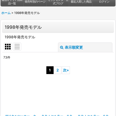
発売年別のページ
最近入荷した商品
ログイン
品一覧
式ブログ
ホーム
>
1998年発売モデル
1998年発売モデル
1998年発売モデル
表示順変更
閉じる
73
件
表示数
:
1
2
次
»
並び順
:
絞り込む