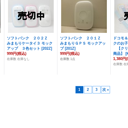
ソフトバンク ２０２Ｚ
ソフトバンク ２０１Ｚ
ドコモ
みまもりケータイ３ モック
みまもりＧＰＳ モックアッ
クのお子様
アップ ３色セット
[
202Z
]
プ
[
201Z
]
【クリ
999円
(税込)
999円
(税込)
商品】
[
1,380円
在庫数 在庫なし
在庫数 1点
在庫数 在
1
2
3
次
»