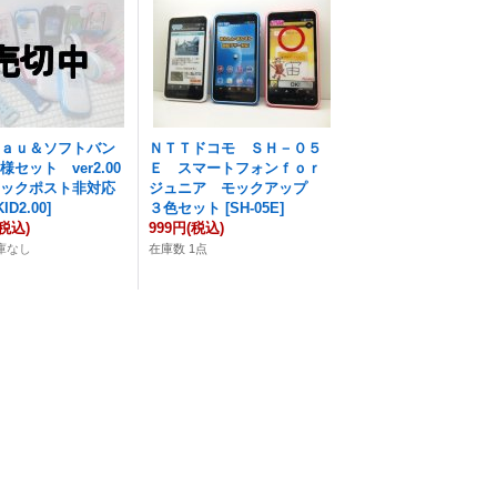
＆ａｕ＆ソフトバン
ＮＴＴドコモ ＳＨ－０５
セット ver2.00
Ｅ スマートフォンｆｏｒ
ックポスト非対応
ジュニア モックアップ
KID2.00
]
３色セット
[
SH-05E
]
(税込)
999円
(税込)
庫なし
在庫数 1点