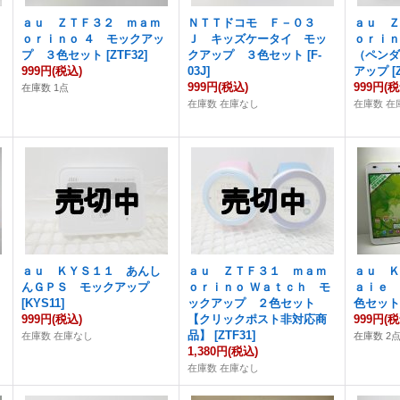
ａｕ ＺＴＦ３２ ｍａｍ
ＮＴＴドコモ Ｆ－０３
ａｕ 
ｏｒｉｎｏ ４ モックアッ
Ｊ キッズケータイ モッ
ｏｒｉ
プ ３色セット
[
ZTF32
]
クアップ ３色セット
[
F-
（ペン
999円
(税込)
03J
]
アップ
[
999円
(税込)
999円
(税
在庫数 1点
在庫数 在庫なし
在庫数 在
ａｕ ＫＹＳ１１ あんし
ａｕ ＺＴＦ３１ ｍａｍ
ａｕ 
んＧＰＳ モックアップ
ｏｒｉｎｏ Ｗａｔｃｈ モ
ａｉｅ
[
KYS11
]
ックアップ ２色セット
色セッ
999円
(税込)
【クリックポスト非対応商
999円
(税
品】
[
ZTF31
]
在庫数 在庫なし
在庫数 2
1,380円
(税込)
在庫数 在庫なし