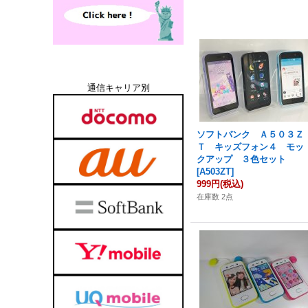
通信キャリア別
ソフトバンク Ａ５０３Ｚ
Ｔ キッズフォン４ モッ
クアップ ３色セット
[
A503ZT
]
999円
(税込)
在庫数 2点