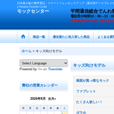
日本最大級の携帯電話・スマートフォンモックアップ（展示用ディスプレイサン
y Hirama Tsushin Co.ltd
モックセンター
平間通信総合でんわ窓口 
電話受付時間10：00～13
受付時間外の
お問い合わせは
商品一覧
最近新たに初入荷した商品
よくある質
ホーム
>
キッズ向けモデル
キッズ向けモデル
Powered by
Translate
画面が真っ暗なモック
弊社の営業カレンダー
ファブレット
2026年8月
次月»
たくさん欲しい！
日
月
火
水
木
金
土
ガラホ