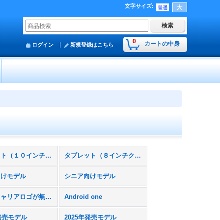
文字サイズ
:
0
カートの中身
ログイン
新規登録はこちら
タブレット（１０インチクラス）
タブレット（８インチクラス）
向けモデル
シニア向けモデル
本体にキャリアロゴが無いスマホモック
Android one
年発売モデル
2025年発売モデル