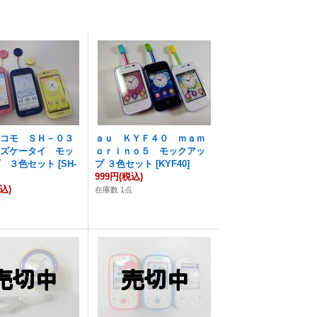
ドコモ ＳＨ－０３
ａｕ ＫＹＦ４０ ｍａｍ
ッズケータイ モッ
ｏｒｉｎｏ５ モックアッ
プ ３色セット
[
SH-
プ ３色セット
[
KYF40
]
999円
(税込)
込)
在庫数 1点
点