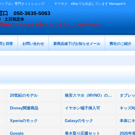
プル）専門ネットショップ ヤフオク、eBayでも出品しています Managed b
050-3635-5063
：00 土日祝定休
問合せフォームからお願いいたします（ここをクリック）
問と回答
お問い合わせ
新商品値下げお知らせメール
弊社のご紹介
20世紀のモデル
格安スマホ（MVNO）のスマホ
Disney関連商品
イヤホン端子挿入可
キッズ
Xperiaのモック
Galaxyのモック
Google
巻き取り応援セット
2026