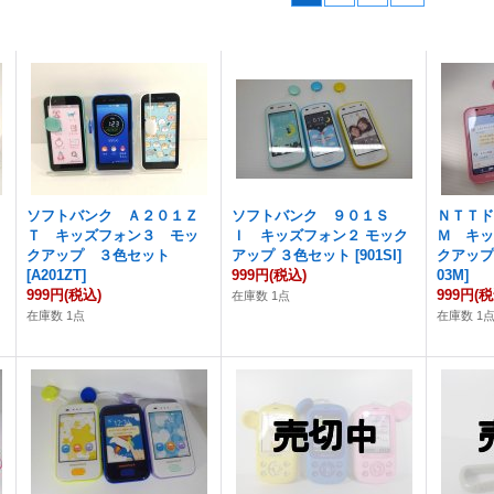
ソフトバンク Ａ２０１Ｚ
ソフトバンク ９０１Ｓ
ＮＴＴ
Ｔ キッズフォン３ モッ
Ｉ キッズフォン２ モック
Ｍ キ
クアップ ３色セット
アップ ３色セット
[
901SI
]
クアッ
[
A201ZT
]
999円
(税込)
03M
]
999円
(税込)
999円
(税
在庫数 1点
在庫数 1点
在庫数 1