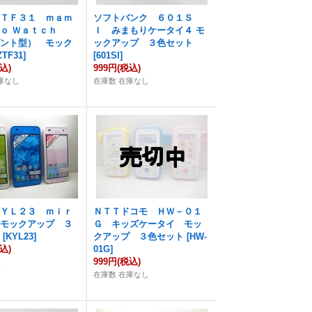
ＺＴＦ３１ ｍａｍ
ソフトバンク ６０１Ｓ
ｎｏ Ｗａｔｃｈ
Ｉ みまもりケータイ４ モ
ダント型） モック
ックアップ ３色セット
ZTF31
]
[
601SI
]
込)
999円
(税込)
庫なし
在庫数 在庫なし
ＫＹＬ２３ ｍｉｒ
ＮＴＴドコモ ＨＷ－０１
 モックアップ ３
Ｇ キッズケータイ モッ
ト
[
KYL23
]
クアップ ３色セット
[
HW-
込)
01G
]
999円
(税込)
点
在庫数 在庫なし