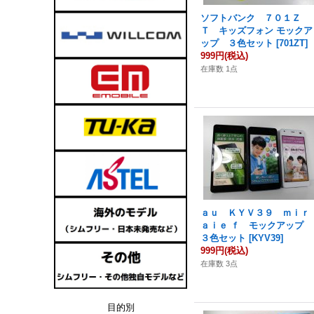
ソフトバンク ７０１Ｚ
Ｔ キッズフォン モックア
ップ ３色セット
[
701ZT
]
999円
(税込)
在庫数 1点
ａｕ ＫＹＶ３９ ｍｉｒ
ａｉｅ ｆ モックアップ
３色セット
[
KYV39
]
999円
(税込)
在庫数 3点
目的別