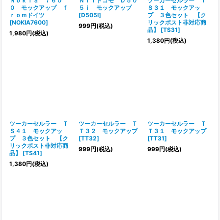
Ｎｏｋｉａ ７６０
ＮＴＴドコモ Ｄ５０
ツーカーセルラー Ｔ
０ モックアップ ｆ
５ｉ モックアップ
Ｓ３１ モックアッ
ｒｏｍドイツ
[
D505I
]
プ ３色セット 【ク
[
NOKIA7600
]
リックポスト非対応商
999
円
(税込)
品】
[
TS31
]
1,980
円
(税込)
1,380
円
(税込)
ツーカーセルラー Ｔ
ツーカーセルラー Ｔ
ツーカーセルラー Ｔ
Ｓ４１ モックアッ
Ｔ３２ モックアップ
Ｔ３１ モックアップ
プ ３色セット 【ク
[
TT32
]
[
TT31
]
リックポスト非対応商
999
円
(税込)
999
円
(税込)
品】
[
TS41
]
1,380
円
(税込)