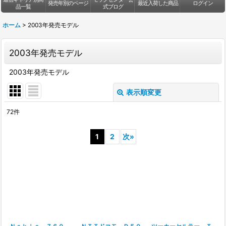
発売年別のページ
最近入荷した商品
ログイン
品一覧
式ブログ
ホーム
>
2003年発売モデル
2003年発売モデル
2003年発売モデル
表示順変更
閉じる
72
件
表示数
:
1
2
次
»
並び順
:
絞り込む