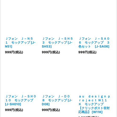
Ｊフォン Ｊ－Ｎ５
Ｊフォン Ｊ－ＳＨ５
Ｊフォン Ｊ－ＳＡ０
１ モックアップ
[
J-
３ モックアップ
[
J-
６ モックアップ ３
N51
]
SH53
]
色セット
[
J-SA06
]
999
円
(税込)
999
円
(税込)
999
円
(税込)
Ｊフォン Ｊ－ＳＨ０
Ｊフォン Ｊ－Ｄ０
ａｕ ｄｅｓｉｇｎ ｐ
１０ モックアップ
８ モックアップ
[
J-
ｒｏｊｅｃｔ Ｗ１１
[
J-SH010
]
D08
]
Ｋ モックアップ
【クリックポスト非対
999
円
(税込)
999
円
(税込)
応商品】
[
W11K
]