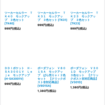
ツーカーセルラー Ｔ
ツーカーセルラー Ｔ
ツーカーセルラー Ｔ
Ｋ４０ モックアッ
Ｋ３１ モックアッ
Ｋ２３ モックアッ
プ ３色セット
プ ３色セット
[
TK31
]
プ ３色セット
[
TK40
]
[
TK23
]
999
円
(税込)
999
円
(税込)
999
円
(税込)
ＤＤＩポケット Ｈ－
ボーダフォン Ｖ８０
ボーダフォン Ｖ３０
ＳＡ３００１Ｖ Ｌｅ
１ＳＡ モックアッ
１Ｄ モックアップ
ｊｅ モックアップ
プ ばら売りｏｒ２色
３色セット 【クリッ
[
H-SA3001V
]
セット 【クリックポ
クポスト非対応商品】
スト非対応商品】
[
V301D
]
999
円
(税込)
[
V801SA
]
1,380
円
(税込)
1,380
円
(税込)