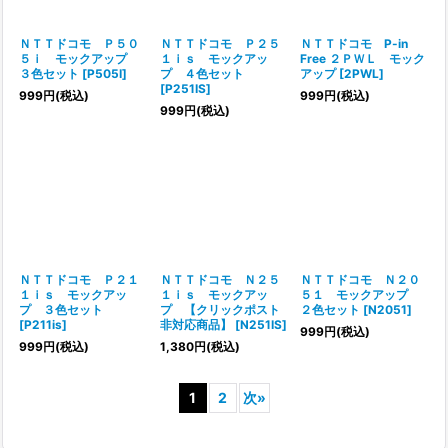
ＮＴＴドコモ Ｐ５０
ＮＴＴドコモ Ｐ２５
ＮＴＴドコモ P-in
５ｉ モックアップ
１ｉｓ モックアッ
Free ２ＰＷＬ モック
３色セット
[
P505I
]
プ ４色セット
アップ
[
2PWL
]
[
P251IS
]
999
円
(税込)
999
円
(税込)
999
円
(税込)
ＮＴＴドコモ Ｐ２１
ＮＴＴドコモ Ｎ２５
ＮＴＴドコモ Ｎ２０
１ｉｓ モックアッ
１ｉｓ モックアッ
５１ モックアップ
プ ３色セット
プ 【クリックポスト
２色セット
[
N2051
]
[
P211is
]
非対応商品】
[
N251IS
]
999
円
(税込)
999
円
(税込)
1,380
円
(税込)
1
2
次
»