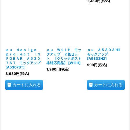
1,380
円
(税込)
ａｕ ｄｅｓｉｇｎ
ａｕ Ｗ１１Ｈ モッ
ａｕ Ａ５３０３ＨII
ｐｒｏｊｅｃｔ ＩＮ
クアップ ２色セッ
モックアップ
ＦＯＢＡＲ Ａ５３０
ト 【クリックポスト
[
A5303H2
]
７ＳＴ モックアップ
非対応商品】
[
W11H
]
999
円
(税込)
[
A5307ST
]
1,980
円
(税込)
8,980
円
(税込)
カートに入れる
カートに入れる