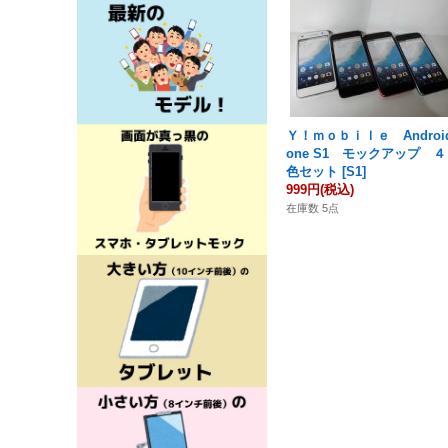
Ｙ！ｍｏｂｉｌｅ Androi
one S1 モックアップ ４
色セット
[
S1
]
999円
(税込)
在庫数 5点