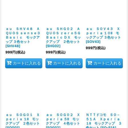
ａｕ ＳＨＶ４８ Ａ
ａｕ ＳＨＧ０２ Ａ
ａｕ ＳＯＶ４３ Ｘ
ＱＵＯＳ ｓｅｎｓｅ３
ＱＵＯＳ ｚｅｒｏ５Ｇ
ｐｅｒｉａ １０II モ
Ｂａｓｉｃ モックア
Ｂａｓｉｃ ＤＸ モッ
ックアップ ３色セット
ップ ３色セット
クアップ ２色セット
[
SOV43
]
[
SHV48
]
[
SHG02
]
999
円
(税込)
999
円
(税込)
999
円
(税込)
カートに入れる
カートに入れる
カートに入れる
ａｕ ＳＯＧ０１ Ｘ
ａｕ ＳＯＧ０２ Ｘ
ＮＴＴドコモ ＳＯ－
ｐｅｒｉａ １II モッ
ｐｅｒｉａ ５II モッ
５１Ａ Ｘｐｅｒｉａ
クアップ ２色セット
クアップ ４色セット
１II モックアップ ３
[
SOG01
]
[
SOG02
]
色セット
[
SO-51A
]