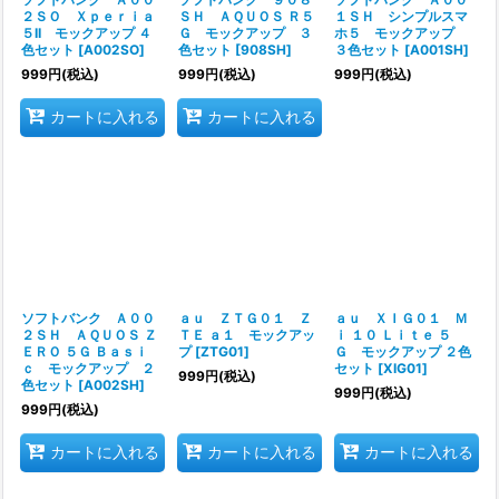
２ＳＯ Ｘｐｅｒｉａ
ＳＨ ＡＱＵＯＳ Ｒ５
１ＳＨ シンプルスマ
５II モックアップ ４
Ｇ モックアップ ３
ホ５ モックアップ
色セット
[
A002SO
]
色セット
[
908SH
]
３色セット
[
A001SH
]
999
円
(税込)
999
円
(税込)
999
円
(税込)
カートに入れる
カートに入れる
ソフトバンク Ａ００
ａｕ ＺＴＧ０１ Ｚ
ａｕ ＸＩＧ０１ Ｍ
２ＳＨ ＡＱＵＯＳ Ｚ
ＴＥ ａ１ モックアッ
ｉ １０ Ｌｉｔｅ ５
ＥＲＯ ５Ｇ Ｂａｓｉ
プ
[
ZTG01
]
Ｇ モックアップ ２色
ｃ モックアップ ２
セット
[
XIG01
]
999
円
(税込)
色セット
[
A002SH
]
999
円
(税込)
999
円
(税込)
カートに入れる
カートに入れる
カートに入れる