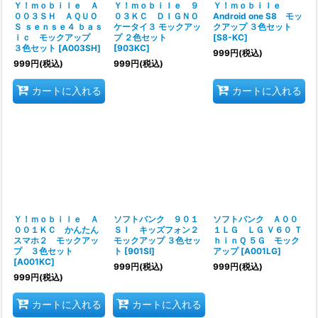
Ｙ！ｍｏｂｉｌｅ Ａ
Ｙ！ｍｏｂｉｌｅ ９
Ｙ！ｍｏｂｉｌｅ
００３ＳＨ ＡＱＵＯ
０３ＫＣ ＤＩＧＮＯ
Android one S8 モッ
Ｓ ｓｅｎｓｅ４ ｂａｓ
ケータイ３ モックアッ
クアップ ３色セット
ｉｃ モックアップ
プ ２色セット
[
S8-KC
]
３色セット
[
A003SH
]
[
903KC
]
999
円
(税込)
999
円
(税込)
999
円
(税込)
カートに入れる
カートに入れる
Ｙ！ｍｏｂｉｌｅ Ａ
ソフトバンク ９０１
ソフトバンク Ａ００
００１ＫＣ かんたん
ＳＩ キッズフォン２
１ＬＧ ＬＧ Ｖ６０ Ｔ
スマホ２ モックアッ
モックアップ ３色セッ
ｈｉｎＱ ５Ｇ モック
プ ３色セット
ト
[
901SI
]
アップ
[
A001LG
]
[
A001KC
]
999
円
(税込)
999
円
(税込)
999
円
(税込)
カートに入れる
カートに入れる