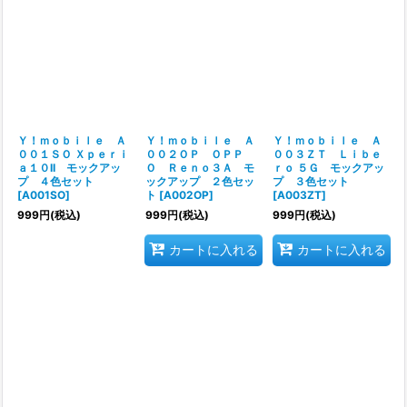
Ｙ！ｍｏｂｉｌｅ Ａ
Ｙ！ｍｏｂｉｌｅ Ａ
Ｙ！ｍｏｂｉｌｅ Ａ
００１ＳＯ Ｘｐｅｒｉ
００２ＯＰ ＯＰＰ
００３ＺＴ Ｌｉｂｅ
ａ１０II モックアッ
Ｏ Ｒｅｎｏ３Ａ モ
ｒｏ ５Ｇ モックアッ
プ ４色セット
ックアップ ２色セッ
プ ３色セット
[
A001SO
]
ト
[
A002OP
]
[
A003ZT
]
999
円
(税込)
999
円
(税込)
999
円
(税込)
カートに入れる
カートに入れる