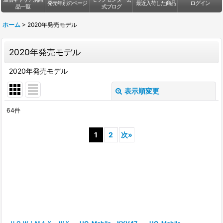
発売年別のページ
最近入荷した商品
ログイン
品一覧
式ブログ
ホーム
>
2020年発売モデル
2020年発売モデル
2020年発売モデル
表示順変更
閉じる
64
件
表示数
:
1
2
次
»
並び順
:
絞り込む