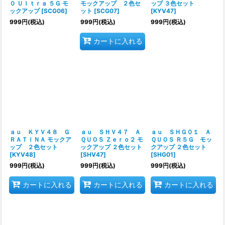
０ Ｕｌｔｒａ ５Ｇ モ
モックアップ ２色セ
ップ ３色セット
ックアップ
[
SCG06
]
ット
[
SCG07
]
[
KYV47
]
999
円
(税込)
999
円
(税込)
999
円
(税込)
カートに入れる
ａｕ ＫＹＶ４８ Ｇ
ａｕ ＳＨＶ４７ Ａ
ａｕ ＳＨＧ０１ Ａ
ＲＡＴＩＮＡ モックア
ＱＵＯＳ Ｚｅｒｏ２ モ
ＱＵＯＳ Ｒ５Ｇ モッ
ップ ２色セット
ックアップ ２色セット
クアップ ２色セット
[
KYV48
]
[
SHV47
]
[
SHG01
]
999
円
(税込)
999
円
(税込)
999
円
(税込)
カートに入れる
カートに入れる
カートに入れる