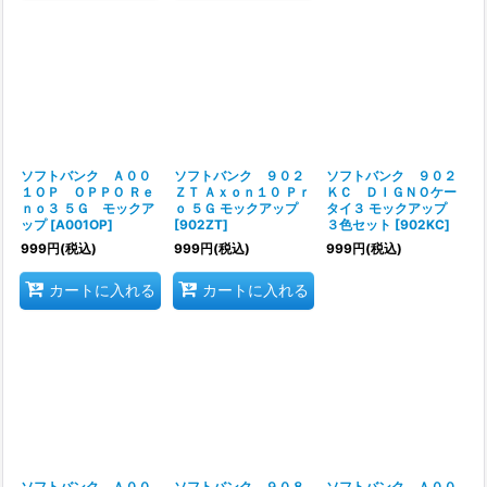
ソフトバンク Ａ００
ソフトバンク ９０２
ソフトバンク ９０２
１ＯＰ ＯＰＰＯ Ｒｅ
ＺＴ Ａｘｏｎ１０ Ｐｒ
ＫＣ ＤＩＧＮＯケー
ｎｏ３ ５Ｇ モックア
ｏ ５Ｇ モックアップ
タイ３ モックアップ
ップ
[
A001OP
]
[
902ZT
]
３色セット
[
902KC
]
999
円
(税込)
999
円
(税込)
999
円
(税込)
カートに入れる
カートに入れる
ソフトバンク Ａ００
ソフトバンク ９０８
ソフトバンク Ａ００