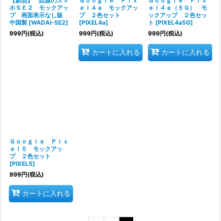
【新品】 話題のスマ
Ｇｏｏｇｌｅ Ｐｉｘ
Ｇｏｏｇｌｅ Ｐｉｘ
ホＳＥ２ モックアッ
ｅｌ４ａ モックアッ
ｅｌ４ａ（５Ｇ） モ
プ 画面表示なし版
プ ２色セット
ックアップ ２色セッ
中国製
[
WADAI-SE2
]
[
PIXEL4a
]
ト
[
PIXEL4a5G
]
999
円
(税込)
999
円
(税込)
999
円
(税込)
カートに入れる
カートに入れる
Ｇｏｏｇｌｅ Ｐｉｘ
ｅｌ５ モックアッ
プ ２色セット
[
PIXEL5
]
999
円
(税込)
カートに入れる