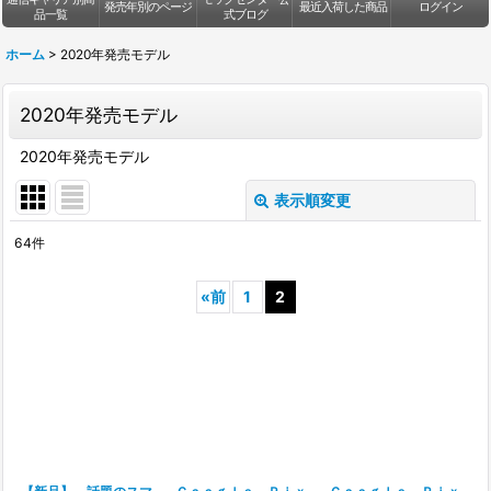
発売年別のページ
最近入荷した商品
ログイン
品一覧
式ブログ
ホーム
>
2020年発売モデル
2020年発売モデル
2020年発売モデル
表示順変更
閉じる
64
件
表示数
:
«
前
1
2
並び順
:
絞り込む